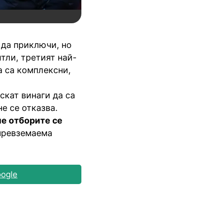
 да приключи, но
тли, третият най-
а са комплексни,
скат винаги да са
е се отказва.
ме отборите се
превземаема
ogle