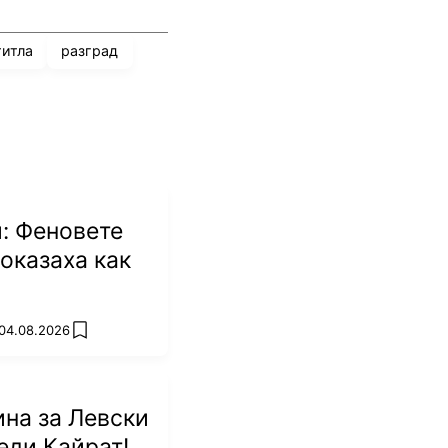
титла
разград
: Феновете
оказаха как
 04.08.2026
add favorites
на за Левски
еди Кайрат!