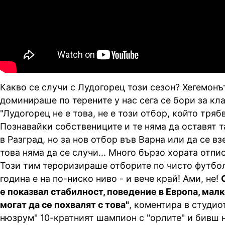
Какво се случи с Лудогорец този сезон? Хегемонът
доминираше по терените у нас сега се бори за кл
"Лудогорец не е това, не е този отбор, който тряб
Познавайки собствениците и те няма да оставят т
в Разград, но за нов отбор във Варна или да се в
това няма да се случи... Много бързо хората отпи
Този тим тероризираше отборите по чисто футбол
година е на по-ниско ниво - и вече край! Ами, не!
е показвал стабилност, поведение в Европа, малк
могат да се похвалят с това"
, коментира в студио
нюзрум" 10-кратният шампион с "орлите" и бивш 