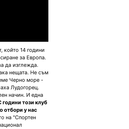
, който 14 години
асиране за Европа.
ва да изглежда.
ака нещата. Не съм
земе Черно море -
саха Лудогорец.
ен начин. И една
С години този клуб
о отбори у нас
то на "Спортен
национал