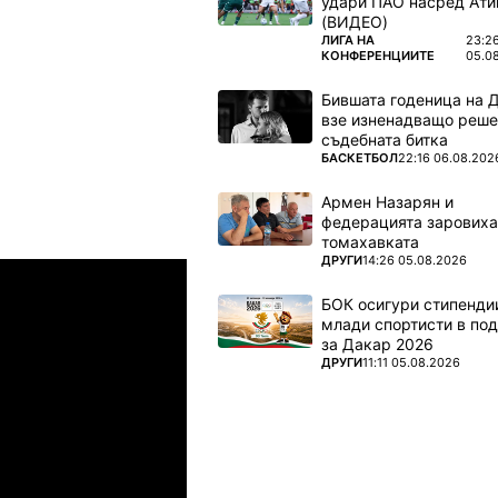
удари ПАО насред Ати
зград,
(ВИДЕО)
ПОВЕЧЕ ОТ
ЛИГА НА
23:2
бившият
КОНФЕРЕНЦИИТЕ
05.0
Бившата годеница на 
взе изненадващо реше
съдебната битка
ПОВЕЧЕ ОТ
БАСКЕТБОЛ
22:16 06.08.202
Армен Назарян и
федерацията заровиха
томахавката
ПОВЕЧЕ ОТ
ДРУГИ
14:26 05.08.2026
БОК осигури стипендии
млади спортисти в под
за Дакар 2026
ПОВЕЧЕ ОТ
ДРУГИ
11:11 05.08.2026