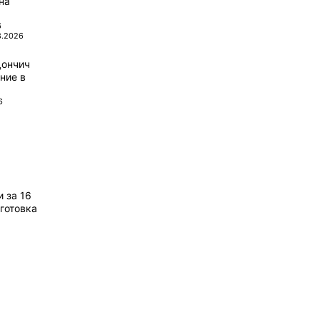
на
6
8.2026
Дончич
ние в
6
 за 16
готовка