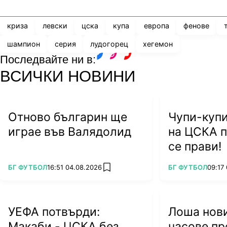
криза
левски
цска
купа
европа
фенове
шампион
серия
лудогорец
хегемон
Последвайте ни в:
facebook
instagram
youtube
ВСИЧКИ НОВИНИ
Отново българин ще
Чупи-купи
играе във Валядолид
на ЦСКА п
се прави!
ПОВЕЧЕ ОТ
ПОВЕЧЕ ОТ
БГ ФУТБОЛ
16:51 04.08.2026
БГ ФУТБОЛ
09:17
add favorites
УЕФА потвърди:
Лоша нови
Макаби - ЦСКА без
часове пр