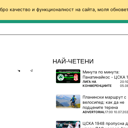
бро качество и функционалност на сайта, моля обновет
ФУТБОЛ (СВЯТ)
БАСКЕТБОЛ
ВОЛЕЙБОЛ
НАЙ-ЧЕТЕНИ
Минута по минута:
Share
save
ПОВЕЧЕ ОТ
ЛИГА НА
20:1
КОНФЕРЕНЦИИТЕ
05.0
Планински маршрут с
ИЧКИ, ЩЕ
велосипед: как да не
подцените терена
ПОВЕЧЕ ОТ
ADVERTORIAL
17:00 10.07.20
да си
ЦСКА 1948 пропусна 