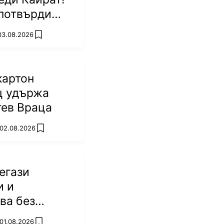
потвърди
р
 03.08.2026
add favorites
картон
ц удържа
тев Враца
 02.08.2026
add favorites
егази
и и
ва без
 01.08.2026