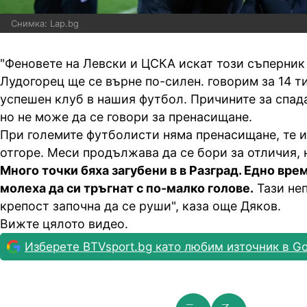
Снимка: Lap.bg
"Феновете на Левски и ЦСКА искат този съперник
Лудогорец ще се върне по-силен. говорим за 14 ти
успешен клуб в нашия футбол. Причините за спад
но не може да се говори за пренасищане.
При големите футболисти няма пренасищане, те и
отгоре. Меси продължава да се бори за отличия, н
Много точки бяха загубени в в Разград. Едно вре
молеха да си тръгнат с по-малко голове.
Тази не
крепост започна да се руши", каза още Дяков.
Вижте цялото видео.
Изберете BTVsport.bg като любим източник в Go