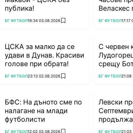
публика!
Веласкес 
тежък уда
ПОВЕЧЕ ОТ
ПОВЕЧЕ ОТ
БГ ФУТБОЛ
19:34 03.08.2026
БГ ФУТБОЛ
17:17
add favorites
ЦСКА за малко да се
С червен 
удави в Дунав. Красиви
Лудогоре
голове при обрата!
срещу Бо
ПОВЕЧЕ ОТ
ПОВЕЧЕ ОТ
БГ ФУТБОЛ
23:13 02.08.2026
БГ ФУТБОЛ
21:08
add favorites
БФС: На дъното сме по
Левски пр
налагане на млади
Септемвр
футболисти
продължа
грешка
ПОВЕЧЕ ОТ
ПОВЕЧЕ ОТ
БГ ФУТБОЛ
12:02 02.08.2026
БГ ФУТБОЛ
21:03