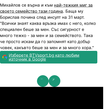
Михайлов се върна и към
най-тежкия миг за
своето семейство тази година
. Баща му
Борислав почина след инсулт на 31 март.
"Всички знаят каква връзка имах с него, колко
специален беше за мен. Със сигурност е
много тежко - за мен и за семейството. Така
че просто искам да го запомнят като добър
човек, какъвто беше за мен и за много хора."
Изберете BTVsport.bg като любим
източник в Google
мпионска лига: 2nd Qualifying Round
Ша
07.2026
19:00
04.
Арарат-Армениа