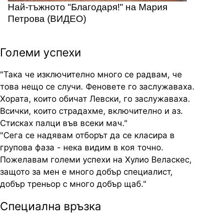
Най-тъжното "Благодаря!" на Мария
Петрова (ВИДЕО)
Големи успехи
"Така че изключително много се радвам, че
това нещо се случи. Феновете го заслужаваха.
Хората, които обичат Левски, го заслужаваха.
Всички, които страдахме, включително и аз.
Стисках палци във всеки мач."
"Сега се надявам отборът да се класира в
групова фаза - нека видим в коя точно.
Пожелавам големи успехи на Хулио Веласкес,
защото за мен е много добър специалист,
добър треньор с много добър щаб."
Специална връзка