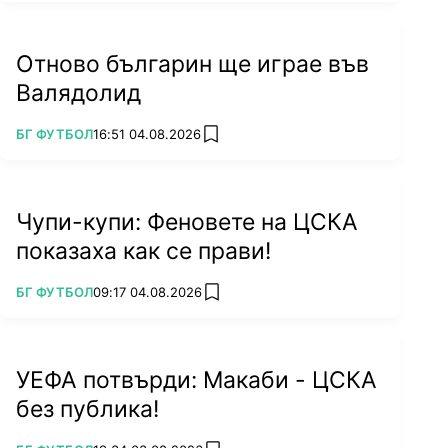
Отново българин ще играе във
Валядолид
ПОВЕЧЕ ОТ
БГ ФУТБОЛ
16:51 04.08.2026
add favorites
Чупи-купи: Феновете на ЦСКА
показаха как се прави!
ПОВЕЧЕ ОТ
БГ ФУТБОЛ
09:17 04.08.2026
add favorites
УЕФА потвърди: Макаби - ЦСКА
без публика!