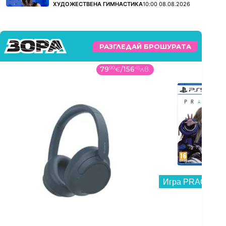
ПОВЕЧЕ ОТ
ХУДОЖЕСТВЕНА ГИМНАСТИКА
10:00 08.08.2026
РАЗГЛЕДАЙ БРОШУРАТА
79
99
€
/
156
45
лв.
53
99
Игра PRAGMATA 