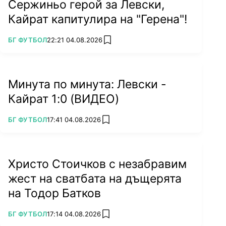
Сержиньо герой за Левски,
Кайрат капитулира на "Герена"!
ПОВЕЧЕ ОТ
БГ ФУТБОЛ
22:21 04.08.2026
add favorites
Минута по минута: Левски -
Кайрат 1:0 (ВИДЕО)
ПОВЕЧЕ ОТ
БГ ФУТБОЛ
17:41 04.08.2026
add favorites
Христо Стоичков с незабравим
жест на сватбата на дъщерята
на Тодор Батков
ПОВЕЧЕ ОТ
БГ ФУТБОЛ
17:14 04.08.2026
add favorites