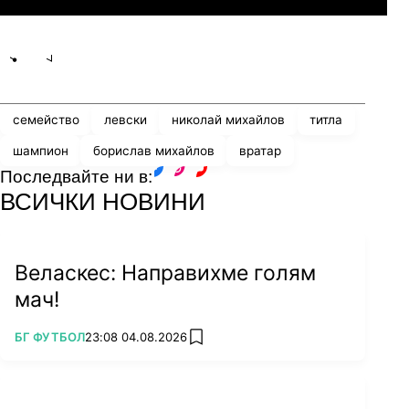
Share
save
семейство
левски
николай михайлов
титла
шампион
борислав михайлов
вратар
Последвайте ни в:
facebook
instagram
youtube
ВСИЧКИ НОВИНИ
Веласкес: Направихме голям
мач!
ПОВЕЧЕ ОТ
БГ ФУТБОЛ
23:08 04.08.2026
add favorites