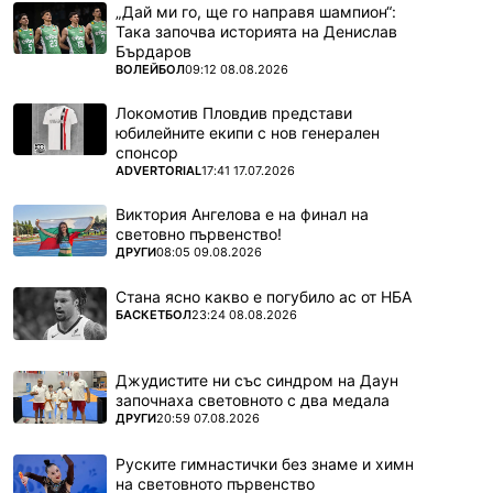
„Дай ми го, ще го направя шампион“:
Така започва историята на Денислав
Бърдаров
ПОВЕЧЕ ОТ
ВОЛЕЙБОЛ
09:12 08.08.2026
Локомотив Пловдив представи
юбилейните екипи с нов генерален
спонсор
ПОВЕЧЕ ОТ
ADVERTORIAL
17:41 17.07.2026
Виктория Ангелова е на финал на
световно първенство!
ПОВЕЧЕ ОТ
ДРУГИ
08:05 09.08.2026
Стана ясно какво е погубило ас от НБА
ПОВЕЧЕ ОТ
БАСКЕТБОЛ
23:24 08.08.2026
Джудистите ни със синдром на Даун
започнаха световното с два медала
ПОВЕЧЕ ОТ
ДРУГИ
20:59 07.08.2026
Руските гимнастички без знаме и химн
на световното първенство