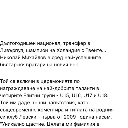
уникално щастие, пожелавам
още по-големи успехи
Дългогодишен национал, трансфер в
Ливърпул, шампион на Холандия с Твенте...
Николай Михайлов е сред най-успешните
български вратари на новия век.
Той се включи в церемонията по
награждаване на най-добрите таланти в
четирите Eлитни групи - U15, U16, U17 и U18.
Той им даде ценни напътствия, като
същевременно коментира и титлата на родния
си клуб Левски - първа от 2009 година насам.
"Уникално щастие. Цялата ми фамилия е