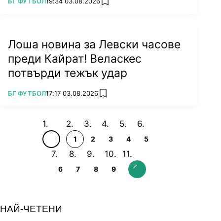
ПОВЕЧЕ ОТ
БГ ФУТБОЛ
19:34 03.08.2026
add favorites
Лоша новина за Левски часове
преди Кайрат! Веласкес
потвърди тежък удар
ПОВЕЧЕ ОТ
БГ ФУТБОЛ
17:17 03.08.2026
add favorites
1
2
3
4
5
6
7
8
9
НАЙ-ЧЕТЕНИ