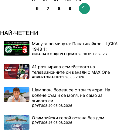
6
7
8
9
НАЙ-ЧЕТЕНИ
Минута по минута: Панатинайкос - ЦСКА
1948 1:1
ПОВЕЧЕ ОТ
ЛИГА НА КОНФЕРЕНЦИИТЕ
20:10 05.08.2026
А1 разширява семейството на
телевизионните си канали с MAX One
ПОВЕЧЕ ОТ
ADVERTORIAL
16:02 20.05.2026
Шампион, борещ се с три тумора: На
колене съм и се моля, не само за
живота си...
ПОВЕЧЕ ОТ
ДРУГИ
08:40 05.08.2026
Олимпийски герой остана без дом
ПОВЕЧЕ ОТ
ДРУГИ
06:46 05.08.2026