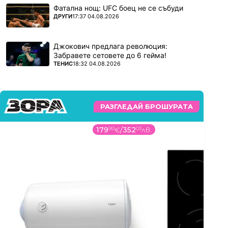
Фатална нощ: UFC боец не се събуди
ПОВЕЧЕ ОТ
ДРУГИ
17:37 04.08.2026
Джокович предлага революция:
Забравете сетовете до 6 гейма!
ПОВЕЧЕ ОТ
ТЕНИС
18:32 04.08.2026
РАЗГЛЕДАЙ БРОШУРАТА
179
99
€
/
352
03
лв.