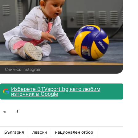
Снимка: Instagram
Изберете BTVsport.bg като любим
източник в Google
Share
save
България
левски
национален отбор