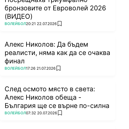
бронзовите от Евроволей 2026
(ВИДЕО)
ПОВЕЧЕ ОТ
ВОЛЕЙБОЛ
20:21 22.07.2026
add favorites
Алекс Николов: Да бъдем
реалисти, няма как да се очаква
финал
ПОВЕЧЕ ОТ
ВОЛЕЙБОЛ
17:26 21.07.2026
add favorites
След осмото място в света:
Алекс Николов обеща -
България ще се върне по-силна
ПОВЕЧЕ ОТ
ВОЛЕЙБОЛ
07:32 20.07.2026
add favorites