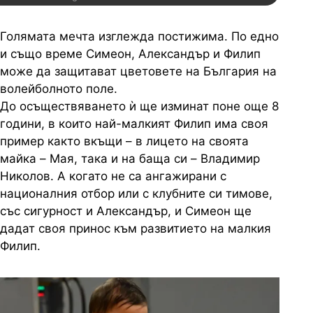
Голямата мечта изглежда постижима. По едно
и също време Симеон, Александър и Филип
може да защитават цветовете на България на
волейболното поле.
До осъществяването ѝ ще изминат поне още 8
години, в които най-малкият Филип има своя
пример както вкъщи – в лицето на своята
майка – Мая, така и на баща си – Владимир
Николов. А когато не са ангажирани с
националния отбор или с клубните си тимове,
със сигурност и Александър, и Симеон ще
дадат своя принос към развитието на малкия
Филип.