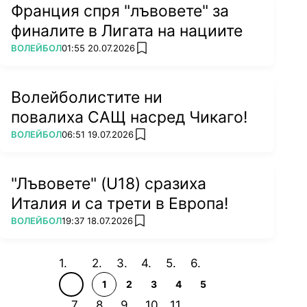
Франция спря "лъвовете" за
финалите в Лигата на нациите
ПОВЕЧЕ ОТ
ВОЛЕЙБОЛ
01:55 20.07.2026
add favorites
Волейболистите ни
повалиха САЩ насред Чикаго!
ПОВЕЧЕ ОТ
ВОЛЕЙБОЛ
06:51 19.07.2026
add favorites
"Лъвовете" (U18) сразиха
Италия и са трети в Европа!
ПОВЕЧЕ ОТ
ВОЛЕЙБОЛ
19:37 18.07.2026
add favorites
1
2
3
4
5