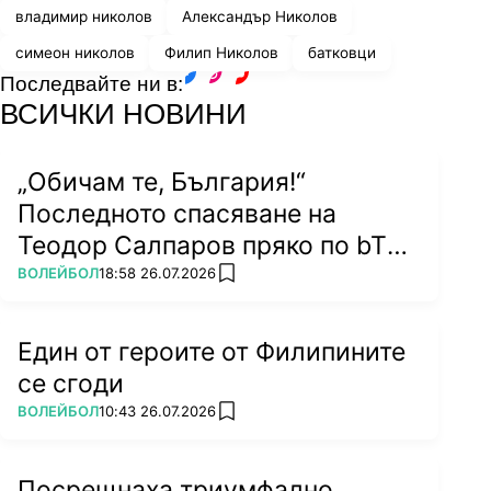
владимир николов
Александър Николов
симеон николов
Филип Николов
батковци
Последвайте ни в:
facebook
instagram
youtube
ВСИЧКИ НОВИНИ
„Обичам те, България!“
Последното спасяване на
Теодор Салпаров пряко по bTV
на 5 септември (ВИДЕО)
ПОВЕЧЕ ОТ
ВОЛЕЙБОЛ
18:58 26.07.2026
add favorites
Един от героите от Филипините
се сгоди
ПОВЕЧЕ ОТ
ВОЛЕЙБОЛ
10:43 26.07.2026
add favorites
Посрещнаха триумфално