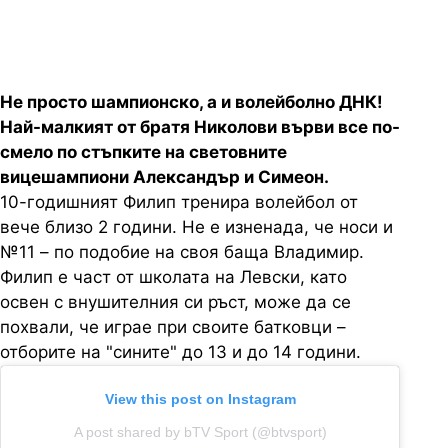
Не просто шампионско, а и волейболно ДНК!
Най-малкият от братя Николови върви все по-
смело по стъпките на световните
вицешампиони Александър и Симеон.
10-годишният Филип тренира волейбол от
вече близо 2 години. Не е изненада, че носи и
№11 – по подобие на своя баща Владимир.
Филип е част от школата на Левски, като
освен с внушителния си ръст, може да се
похвали, че играе при своите батковци –
отборите на "сините" до 13 и до 14 години.
View this post on Instagram
A post shared by bTV Sport (@btvsport)