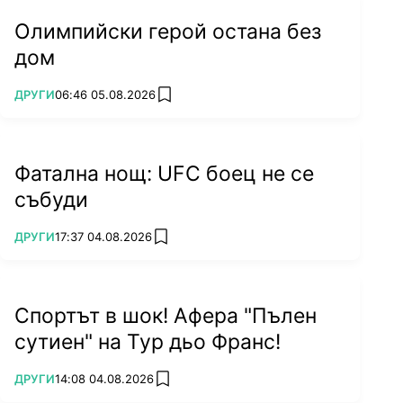
Олимпийски герой остана без
дом
ПОВЕЧЕ ОТ
ДРУГИ
06:46 05.08.2026
add favorites
Фатална нощ: UFC боец не се
събуди
ПОВЕЧЕ ОТ
ДРУГИ
17:37 04.08.2026
add favorites
Спортът в шок! Афера "Пълен
сутиен" на Тур дьо Франс!
ПОВЕЧЕ ОТ
ДРУГИ
14:08 04.08.2026
add favorites