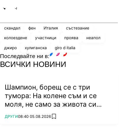
Share
save
скандал
фен
Италия
състезание
колоездене
участници
проява
неапол
джиро
хулиганска
giro d italia
Последвайте ни в:
facebook
instagram
youtube
ВСИЧКИ НОВИНИ
Шампион, борещ се с три
тумора: На колене съм и се
моля, не само за живота си...
ПОВЕЧЕ ОТ
ДРУГИ
08:40 05.08.2026
add favorites