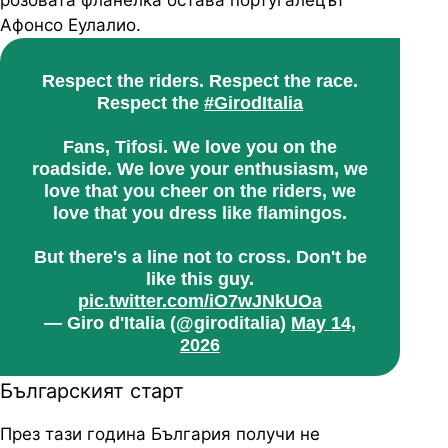
розовата фланелка остава португалецът
Афонсо Еулалио.
Respect the riders. Respect the race.
Respect the
#GirodItalia
Fans, Tifosi. We love you on the
roadside. We love your enthusiasm, we
love that you cheer on the riders, we
love that you dress like flamingos.
But there's a line not to cross. Don't be
like this guy.
pic.twitter.com/iO7wJNkUOa
— Giro d'Italia (@giroditalia)
May 14,
2026
Българският старт
През тази година България получи не