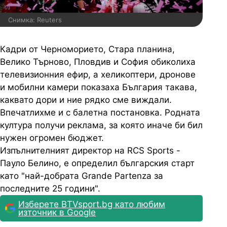
Снимка: Reuters
Кадри от Черноморието, Стара планина,
Велико Търново, Пловдив и София обиколиха
телевизионния ефир, а хеликоптери, дронове
и мобилни камери показаха България такава,
каквато дори и ние рядко сме виждали.
Впечатлихме и с балетна постановка. Родната
култура получи реклама, за която иначе би бил
нужен огромен бюджет.
Изпълнителният директор на RCS Sports -
Пауло Белино, е определил българския старт
като "най-добрата Grande Partenza за
последните 25 години".
Изберете BTVsport.bg като любим
източник в Google