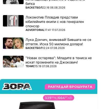
битка
ПОВЕЧЕ ОТ
БАСКЕТБОЛ
22:16 06.08.2026
Локомотив Пловдив представи
юбилейните екипи с нов генерален
спонсор
ПОВЕЧЕ ОТ
ADVERTORIAL
17:41 17.07.2026
Лука Дончич, внимавай! Бившата не се
оттегля. Иска 50 милиона долара!
ПОВЕЧЕ ОТ
БАСКЕТБОЛ
12:24 07.08.2026
"Новак остарява": Младите в тениса не
искат промените на Джокович!
ПОВЕЧЕ ОТ
ТЕНИС
15:19 07.08.2026
РАЗГЛЕДАЙ БРОШУРАТА
339
99
€
/
664
97
лв.