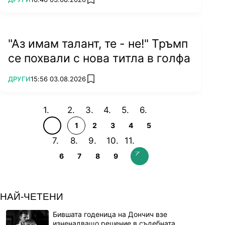
add favorites
"Аз имам талант, те - не!" Тръмп
се похвали с нова титла в голфа
ПОВЕЧЕ ОТ
ДРУГИ
15:56 03.08.2026
add favorites
1
2
3
4
5
6
7
8
9
НАЙ-ЧЕТЕНИ
Бившата годеница на Дончич взе
изненадващо решение в съдебната