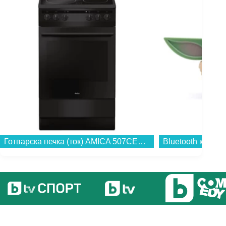
Готварска печка (ток) AMICA 507CE2.30EHDSM , Керамични...