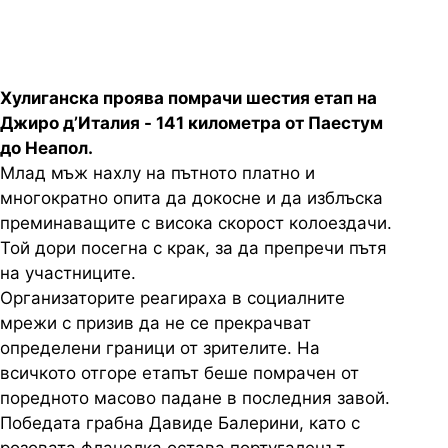
Хулиганска проява помрачи шестия етап на
Джиро д’Италия - 141 километра от Паестум
до Неапол.
Млад мъж нахлу на пътното платно и
многократно опита да докоснe и да изблъска
преминаващите с висока скорост колоездачи.
Той дори посегна с крак, за да препречи пътя
на участниците.
Организаторите реагираха в социалните
мрежи с призив да не се прекрачват
определени граници от зрителите. На
всичкото отгоре етапът беше помрачен от
поредното масово падане в последния завой.
Победата грабна Давиде Балерини, като с