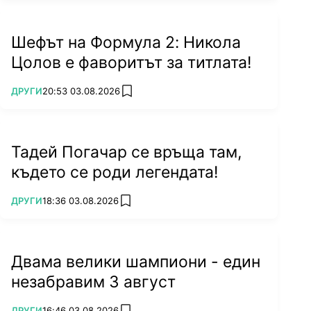
Шефът на Формула 2: Никола
Цолов е фаворитът за титлата!
ПОВЕЧЕ ОТ
ДРУГИ
20:53 03.08.2026
add favorites
Тадей Погачар се връща там,
където се роди легендата!
ПОВЕЧЕ ОТ
ДРУГИ
18:36 03.08.2026
add favorites
Двама велики шампиони - един
незабравим 3 август
ПОВЕЧЕ ОТ
ДРУГИ
16:46 03.08.2026