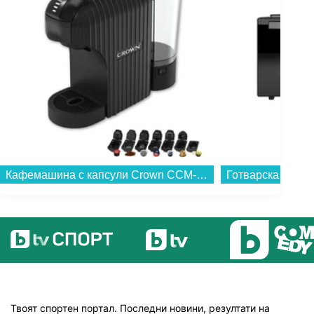
Кафемашина с капсули Crown CCM-1530B 7 в 1...
Твоят спортен портал. Последни новини, резултати на