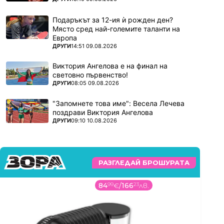
Подаръкът за 12-ия ѝ рожден ден?
Място сред най-големите таланти на
Европа
ПОВЕЧЕ ОТ
ДРУГИ
14:51 09.08.2026
Виктория Ангелова е на финал на
световно първенство!
ПОВЕЧЕ ОТ
ДРУГИ
08:05 09.08.2026
"Запомнете това име": Весела Лечева
поздрави Виктория Ангелова
ПОВЕЧЕ ОТ
ДРУГИ
09:10 10.08.2026
РАЗГЛЕДАЙ БРОШУРАТА
84
99
€
/
166
23
лв.