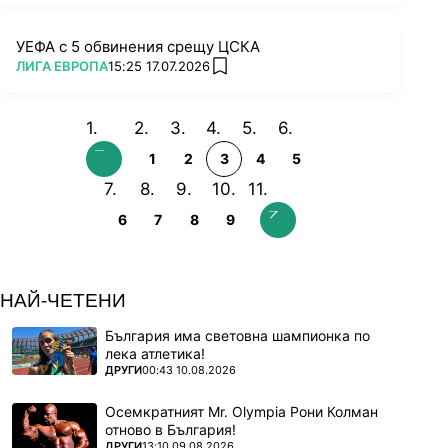
УЕФА с 5 обвинения срещу ЦСКА
ПОВЕЧЕ ОТ
ЛИГА ЕВРОПА
15:25 17.07.2026
add favorites
1
2
3
4
5
6
7
8
9
НАЙ-ЧЕТЕНИ
България има световна шампионка по
лека атлетика!
ПОВЕЧЕ ОТ
ДРУГИ
00:43 10.08.2026
Осемкратният Mr. Olympia Рони Колман
отново в България!
ПОВЕЧЕ ОТ
ДРУГИ
13:10 09.08.2026