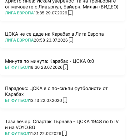
Христо Янев: Искам увереността на треньорите
от мачовете с Ливърпул, Байерн, Милан (ВИДЕО)
ПОВЕЧЕ ОТ
ЛИГА ЕВРОПА
13:35 29.07.2026
add favorites
ЦСКА не се даде на Карабах в Лига Европа
ПОВЕЧЕ ОТ
ЛИГА ЕВРОПА
20:58 23.07.2026
add favorites
Минута по минута: Карабах - ЦСКА 0:0
ПОВЕЧЕ ОТ
БГ ФУТБОЛ
18:30 23.07.2026
add favorites
Парадокс: ЦСКА е с по-скъпи футболисти от
Карабах
ПОВЕЧЕ ОТ
БГ ФУТБОЛ
13:13 22.07.2026
add favorites
Тази вечер: Спартак Търнава - ЦСКА 1948 по bTV
и на VOYO.BG
ПОВЕЧЕ ОТ
БГ ФУТБОЛ
11:31 22.07.2026
add favorites