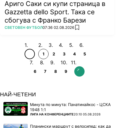
Ариго Саки си купи страница в
Gazzetta dello Sport. Така се
сбогува с Франко Барези
ПОВЕЧЕ ОТ
СВЕТОВЕН ФУТБОЛ
07:36 02.08.2026
add favorites
1
2
3
4
5
6
7
8
9
НАЙ-ЧЕТЕНИ
Минута по минута: Панатинайкос - ЦСКА
1948 1:1
ПОВЕЧЕ ОТ
ЛИГА НА КОНФЕРЕНЦИИТЕ
20:10 05.08.2026
Планински маршрут с велосипед: как да