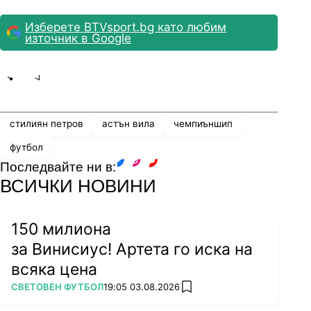
Изберете BTVsport.bg като любим
източник в Google
Share
save
стилиян петров
астън вила
чемпиъншип
футбол
Последвайте ни в:
facebook
instagram
youtube
ВСИЧКИ НОВИНИ
150 милиона
за Винисиус! Артета го иска на
всяка цена
ПОВЕЧЕ ОТ
СВЕТОВЕН ФУТБОЛ
19:05 03.08.2026
add favorites