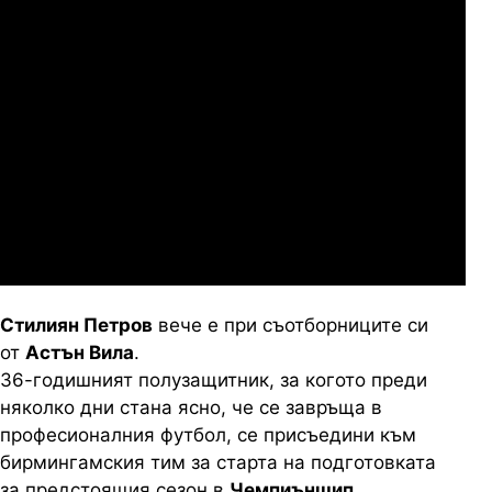
Сабуртало
Слован Братислава
07.2026
19:00
04.
Мджельби
Линкълн Ред Импс
Стилиян Петров
вече е при съотборниците си
от
Астън Вила
.
36-годишният полузащитник, за когото преди
няколко дни стана ясно, че се завръща в
професионалния футбол, се присъедини към
бирмингамския тим за старта на подготовката
за предстоящия сезон в
Чемпиъншип
.