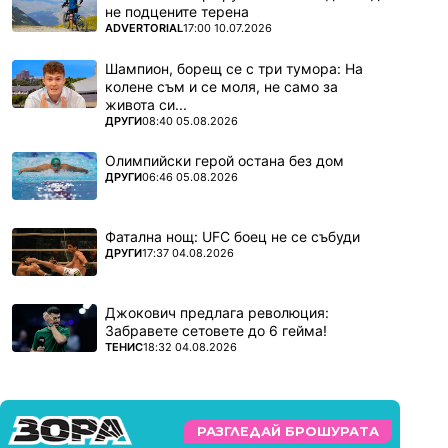
не подцените терена
ПОВЕЧЕ ОТ
ADVERTORIAL
17:00 10.07.2026
Шампион, борещ се с три тумора: На
колене съм и се моля, не само за
живота си...
ПОВЕЧЕ ОТ
ДРУГИ
08:40 05.08.2026
Олимпийски герой остана без дом
ПОВЕЧЕ ОТ
ДРУГИ
06:46 05.08.2026
Фатална нощ: UFC боец не се събуди
ПОВЕЧЕ ОТ
ДРУГИ
17:37 04.08.2026
Джокович предлага революция:
Забравете сетовете до 6 гейма!
ПОВЕЧЕ ОТ
ТЕНИС
18:32 04.08.2026
РАЗГЛЕДАЙ БРОШУРАТА