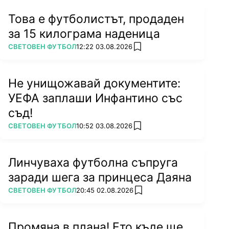
Това е футболистът, продаден
за 15 килограма наденица
ПОВЕЧЕ ОТ
СВЕТОВЕН ФУТБОЛ
12:22 03.08.2026
add favorites
Не унищожавай документите:
УЕФА заплаши Инфантино със
съд!
ПОВЕЧЕ ОТ
СВЕТОВЕН ФУТБОЛ
10:52 03.08.2026
add favorites
Линчуваха футболна съпруга
заради шега за принцеса Даяна
ПОВЕЧЕ ОТ
СВЕТОВЕН ФУТБОЛ
20:45 02.08.2026
add favorites
Промяна в плана! Ето къде ще