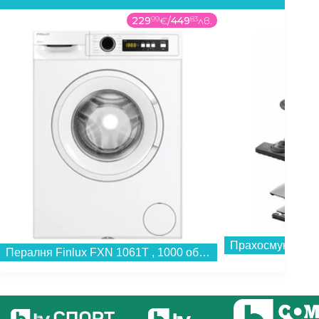
229
99
€
/
449
83
лв.
Прахосмукачка 
Пералня Finlux FXN 1061T , 1000 об./мин., 6.00 kg, A , Бял...