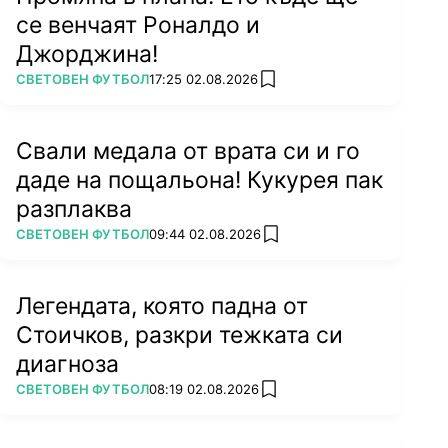
се венчаят Роналдо и
Джорджина!
ПОВЕЧЕ ОТ
СВЕТОВЕН ФУТБОЛ
17:25 02.08.2026
add favorites
Свали медала от врата си и го
даде на пощальона! Кукурея пак
разплаква
ПОВЕЧЕ ОТ
СВЕТОВЕН ФУТБОЛ
09:44 02.08.2026
add favorites
Легендата, която падна от
Стоичков, разкри тежката си
диагноза
ПОВЕЧЕ ОТ
СВЕТОВЕН ФУТБОЛ
08:19 02.08.2026
add favorites