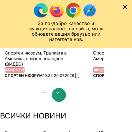
Към съдържанието
МОБИЛ
За по-добро качество и
Шампионска лига
Лига Европа
Лига на Конференциите
функционалност на сайта, моля
ЧАЛО
СПОРТЕН НЮЗРУМ
обновете вашия браузър или
изтеглете нов.
Спортен нюзрум, Тръпката в
Спортен нюзрум, 
Америка, епизод последен!
Америка, еп. 27 
(ВИДЕО)
АКЦЕНТИ
АКЦЕНТИ
ПОВЕЧЕ ОТ
ПОВЕЧЕ ОТ
СПОРТЕН НЮЗРУМ
19:35 20.07.2026
СПОРТЕН НЮЗРУМ
add favorites
prev slide
next slide
ВСИЧКИ НОВИНИ