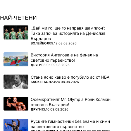
НАЙ-ЧЕТЕНИ
„Дай ми го, ще го направя шампион“:
Така започва историята на Денислав
Бърдаров
ПОВЕЧЕ ОТ
ВОЛЕЙБОЛ
09:12 08.08.2026
Виктория Ангелова е на финал на
световно първенство!
ПОВЕЧЕ ОТ
ДРУГИ
08:05 09.08.2026
Стана ясно какво е погубило ас от НБА
ПОВЕЧЕ ОТ
БАСКЕТБОЛ
23:24 08.08.2026
Осемкратният Mr. Olympia Рони Колман
отново в България!
ПОВЕЧЕ ОТ
ДРУГИ
13:10 09.08.2026
Руските гимнастички без знаме и химн
на световното първенство