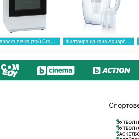
Готварска печка (ток) Crown 60C3MA , Бял , Керамични...
Филтрираща кана Aquaphor ИДЕАЛ БЯЛА + 3БР ФИЛТЪР В15 (172031) , 2,8 L...
Спортов
ФУТБОЛ (
ФУТБОЛ (
БАСКЕТБ