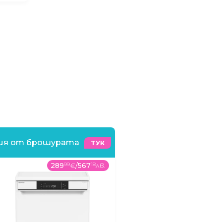
ния от брошурата
ТУК
289
99
€
/
567
18
лв.
529
99
€
/
1036
58
лв