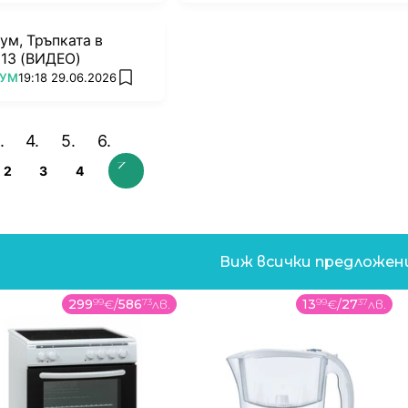
ум, Тръпката в
 13 (ВИДЕО)
РУМ
19:18 29.06.2026
add favorites
2
3
4
Виж всички предложе
299
99
€
/
586
73
лв.
13
99
€
/
27
37
лв.