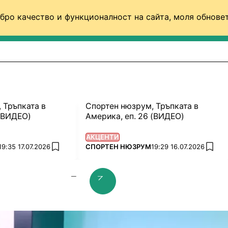
бро качество и функционалност на сайта, моля обновет
ФУТБОЛ (СВЯТ)
БАСКЕТБОЛ
ВОЛЕЙБОЛ
 Тръпката в
Спортен нюзрум, Тръпката в
 (ВИДЕО)
Америка, еп. 26 (ВИДЕО)
АКЦЕНТИ
ПОВЕЧЕ ОТ
19:35 17.07.2026
СПОРТЕН НЮЗРУМ
19:29 16.07.2026
add favorites
add f
prev slide
next slide