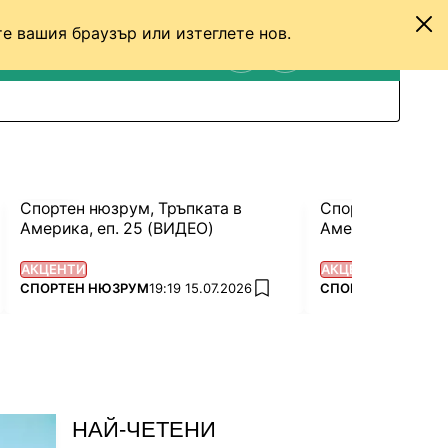
е вашия браузър или изтеглете нов.
ТЕНИС
ДРУГИ
ВХОД
ТЪРСЕНЕ
ПРЕВКЛЮЧИ МЕЖДУ С
Спортен нюзрум, Тръпката в
Спортен нюзрум
Америка, еп. 25 (ВИДЕО)
Америка, еп. 24
АКЦЕНТИ
АКЦЕНТИ
ПОВЕЧЕ ОТ
ПОВЕЧЕ ОТ
СПОРТЕН НЮЗРУМ
19:19 15.07.2026
СПОРТЕН НЮЗРУ
avorites
add favorites
НАЙ-ЧЕТЕНИ