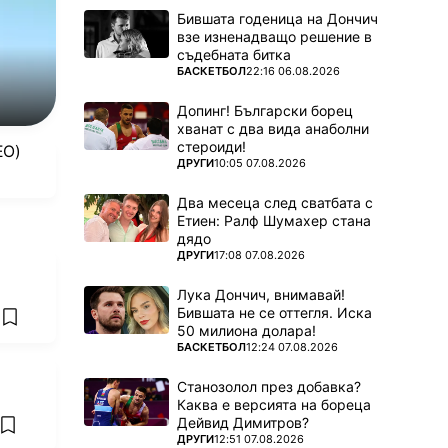
Бившата годеница на Дончич
взе изненадващо решение в
съдебната битка
ПОВЕЧЕ ОТ
БАСКЕТБОЛ
22:16 06.08.2026
Допинг! Български борец
хванат с два вида анаболни
стероиди!
ЕО)
ПОВЕЧЕ ОТ
ДРУГИ
10:05 07.08.2026
Два месеца след сватбата с
Етиен: Ралф Шумахер стана
дядо
ПОВЕЧЕ ОТ
ДРУГИ
17:08 07.08.2026
Лука Дончич, внимавай!
Бившата не се оттегля. Иска
6
add favorites
50 милиона долара!
ПОВЕЧЕ ОТ
БАСКЕТБОЛ
12:24 07.08.2026
Станозолол през добавка?
Каква е версията на бореца
Дейвид Димитров?
add favorites
ПОВЕЧЕ ОТ
ДРУГИ
12:51 07.08.2026