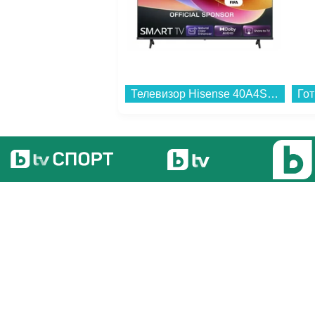
Телевизор Hisense 40A4S , 100 см, 1920x1080 FULL HD , 40 inch, LED , Smart TV , VIDAA...