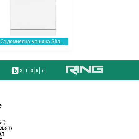
Съдомиялна машина Sharp QW–NA1BF47EW , 13 комплекта, 600 Ш, мм, E...
Телевизор LG 55QNED70B3C , 139 см, 3840x2160 UHD-4K , 55 inch, Mini LED , Smart TV , Web Os...
е
БГ)
СВЯТ)
ОЛ