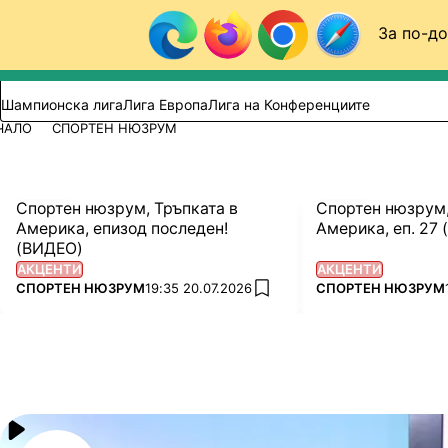
Към съдържанието
За по-до
Търси в сайта
ВИДЕО
ФУТБОЛ (БГ)
Шампионска лига
Лига Европа
Лига на Конференциите
ЧАЛО
СПОРТЕН НЮЗРУМ
Спортен нюзрум, Тръпката в
Спортен нюзрум,
Америка, епизод последен!
Америка, еп. 27
(ВИДЕО)
АКЦЕНТИ
АКЦЕНТИ
ПОВЕЧЕ ОТ
ПОВЕЧЕ ОТ
СПОРТЕН НЮЗРУМ
19:35 20.07.2026
СПОРТЕН НЮЗРУМ
add favorites