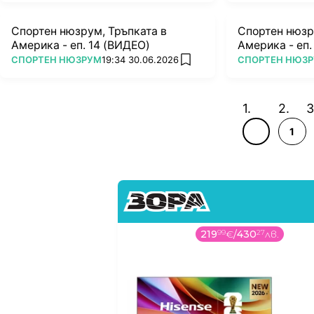
Спортен нюзрум, Тръпката в
Спортен нюзр
Америка - еп. 14 (ВИДЕО)
Америка - еп.
ПОВЕЧЕ ОТ
ПОВЕЧЕ ОТ
СПОРТЕН НЮЗРУМ
19:34 30.06.2026
СПОРТЕН НЮЗ
add favorites
1
219
99
€
/
430
27
лв.