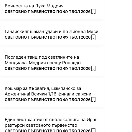
Вечността на Лука Модрич
ПОВЕЧЕ ОТ
СВЕТОВНО ПЪРВЕНСТВО ПО ФУТБОЛ 2026
add favorites
Ганайският шаман удари и по Лионел Меси
ПОВЕЧЕ ОТ
СВЕТОВНО ПЪРВЕНСТВО ПО ФУТБОЛ 2026
add favorites
Последен танц под светлините на
Мондиала: Модрич срещу Роналдо
ПОВЕЧЕ ОТ
СВЕТОВНО ПЪРВЕНСТВО ПО ФУТБОЛ 2026
add favorites
Кошмар за Хърватия, шампанско за
Аржентина! Всички 1/16-финали са ясни
ПОВЕЧЕ ОТ
СВЕТОВНО ПЪРВЕНСТВО ПО ФУТБОЛ 2026
add favorites
Един лист хартия от съблекалнята на Иран
разтърси световното първенство
ПОВЕЧЕ ОТ
СВЕТОВНО ПЪРВЕНСТВО ПО ФУТБОЛ 2026