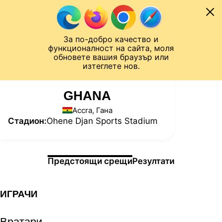
Към съдържанието
МОБИЛ
За по-добро качество и
Шампионска лига
Лига Европа
Лига на Конференциите
функционалност на сайта, моля
ЧАЛО
СТАТИСТИКИ
обновете вашия браузър или
изтеглете нов.
GHANA
Accra, Гана
Стадион:
Ohene Djan Sports Stadium
Информация за мача
Предстоящи срещи
Резултати
ИГРАЧИ
Вратари