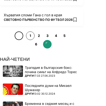
add favorites
Хърватия сломи Гана с гол в края
ПОВЕЧЕ ОТ
СВЕТОВНО ПЪРВЕНСТВО ПО ФУТБОЛ 2026
add favorites
1
2
3
4
5
6
НАЙ-ЧЕТЕНИ
Трагедия в българския бокс:
почина синът на Алфредо Торес
ПОВЕЧЕ ОТ
ДРУГИ
17:33 27.06.2023
Последните думи на Михаел
Шумахер
ПОВЕЧЕ ОТ
ДРУГИ
13:02 30.12.2024
Бременна в седмия месец и с