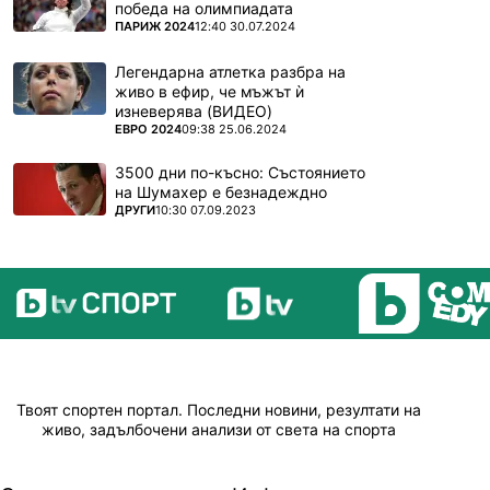
победа на олимпиадата
ПОВЕЧЕ ОТ
ПАРИЖ 2024
12:40 30.07.2024
Легендарна атлетка разбра на
живо в ефир, че мъжът ѝ
изневерява (ВИДЕО)
ПОВЕЧЕ ОТ
ЕВРО 2024
09:38 25.06.2024
3500 дни по-късно: Състоянието
на Шумахер е безнадеждно
ПОВЕЧЕ ОТ
ДРУГИ
10:30 07.09.2023
Твоят спортен портал. Последни новини, резултати на
живо, задълбочени анализи от света на спорта