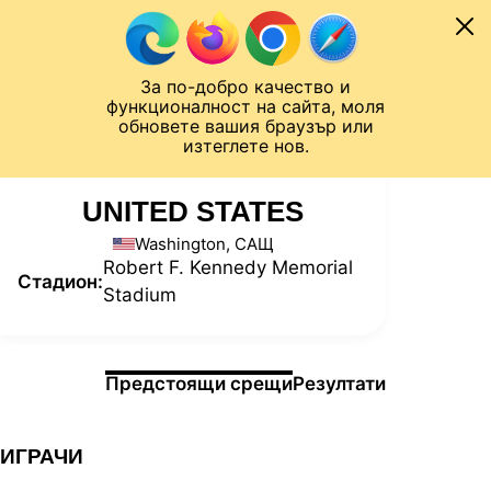
Към съдържанието
МОБИЛ
За по-добро качество и
Шампионска лига
Лига Европа
Лига на Конференциите
функционалност на сайта, моля
ЧАЛО
СТАТИСТИКИ
обновете вашия браузър или
изтеглете нов.
UNITED STATES
Washington, САЩ
Robert F. Kennedy Memorial
Стадион:
Stadium
Информация за мача
Предстоящи срещи
Резултати
ИГРАЧИ