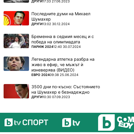
ПОВЕЧЕ ОТ
ДРУГИ
17:33 27.06.2023
Последните думи на Михаел
Шумахер
ПОВЕЧЕ ОТ
ДРУГИ
13:02 30.12.2024
Бременна в седмия месец и с
победа на олимпиадата
ПОВЕЧЕ ОТ
ПАРИЖ 2024
12:40 30.07.2024
Легендарна атлетка разбра на
живо в ефир, че мъжът ѝ
изневерява (ВИДЕО)
ПОВЕЧЕ ОТ
ЕВРО 2024
09:38 25.06.2024
3500 дни по-късно: Състоянието
на Шумахер е безнадеждно
ПОВЕЧЕ ОТ
ДРУГИ
10:30 07.09.2023