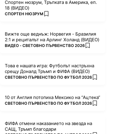
Спортен нюзрум, Тръпката в Америка, еп.
18 (ВИДЕО)
ПОВЕЧЕ ОТ
СПОРТЕН НЮЗРУМ
add favorites
Вижте още веднъж: Норвегия - Бразилия
2:1 и рециталът на Арлинг Холанд (ВИДЕО)
ПОВЕЧЕ ОТ
ВИДЕО - СВЕТОВНО ПЪРВЕНСТВО 2026
add favorites
Това е нашата игра: Футболът настръхна
срещу Доналд Тръмп и ФИФА (ВИДЕО)
ПОВЕЧЕ ОТ
СВЕТОВНО ПЪРВЕНСТВО ПО ФУТБОЛ 2026
add favorites
10 от Англия потопиха Мексико на “Ацтека“
ПОВЕЧЕ ОТ
СВЕТОВНО ПЪРВЕНСТВО ПО ФУТБОЛ 2026
add favorites
ФИФА отмени наказанието на звезда на
САЩ, Тръмп благодари