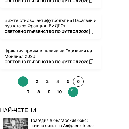
ПОВЕЧЕ ОТ
СВЕТОВНО ПЪРВЕНСТВО ПО ФУТБОЛ 2026
add favorites
Вижте отново: антифутболът на Парагвай и
дузпата за Франция (ВИДЕО)
ПОВЕЧЕ ОТ
СВЕТОВНО ПЪРВЕНСТВО ПО ФУТБОЛ 2026
add favorites
Франция пречупи палача на Германия на
Мондиал 2026
ПОВЕЧЕ ОТ
СВЕТОВНО ПЪРВЕНСТВО ПО ФУТБОЛ 2026
add favorites
2
3
4
5
6
7
8
9
10
НАЙ-ЧЕТЕНИ
Трагедия в българския бокс:
почина синът на Алфредо Торес