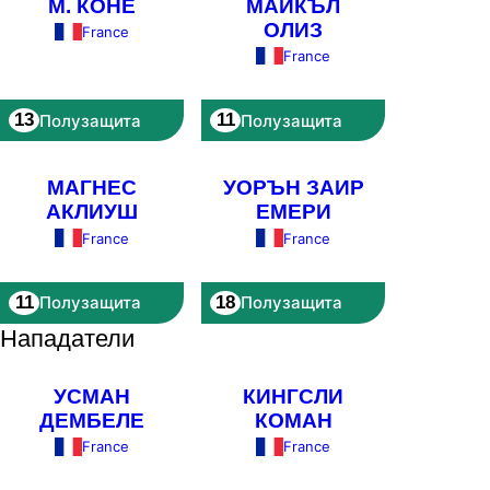
М. КОНЕ
МАЙКЪЛ
ОЛИЗ
France
France
13
11
Полузащита
Полузащита
МАГНЕС
УОРЪН ЗАИР
АКЛИУШ
ЕМЕРИ
France
France
11
18
Полузащита
Полузащита
Нападатели
УСМАН
КИНГСЛИ
ДЕМБЕЛЕ
КОМАН
France
France