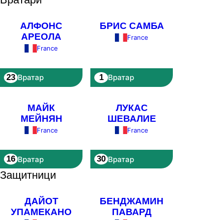
АЛФОНС
БРИС САМБА
АРЕОЛА
France
France
23
1
Вратар
Вратар
МАЙК
ЛУКАС
МЕЙНЯН
ШЕВАЛИЕ
France
France
16
30
Вратар
Вратар
Защитници
ДАЙОТ
БЕНДЖАМИН
УПАМЕКАНО
ПАВАРД