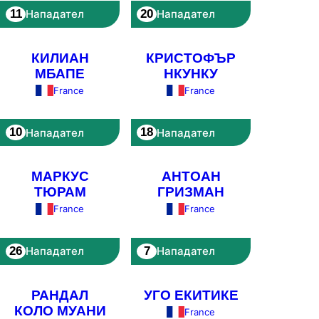
11
20
Нападател
Нападател
КИЛИАН
КРИСТОФЪР
МБАПЕ
НКУНКУ
France
France
10
18
Нападател
Нападател
МАРКУС
АНТОАН
ТЮРАМ
ГРИЗМАН
France
France
26
7
Нападател
Нападател
РАНДАЛ
УГО ЕКИТИКЕ
КОЛО МУАНИ
France