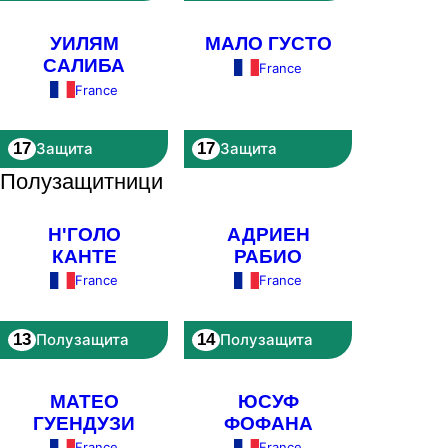
УИЛЯМ
МАЛО ГУСТО
САЛИБА
France
France
17
17
Защита
Защита
Полузащитници
Н'ГОЛО
АДРИЕН
КАНТЕ
РАБИО
France
France
13
14
Полузащита
Полузащита
МАТЕО
ЮСУФ
ГУЕНДУЗИ
ФОФАНА
France
France