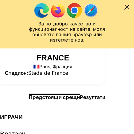
Към съдържанието
МОБИЛ
За по-добро качество и
Шампионска лига
Лига Европа
Лига на Конференциите
функционалност на сайта, моля
ЧАЛО
СТАТИСТИКИ
обновете вашия браузър или
изтеглете нов.
FRANCE
Paris, Франция
Стадион:
Stade de France
Информация за мача
Предстоящи срещи
Резултати
ИГРАЧИ
Вратари