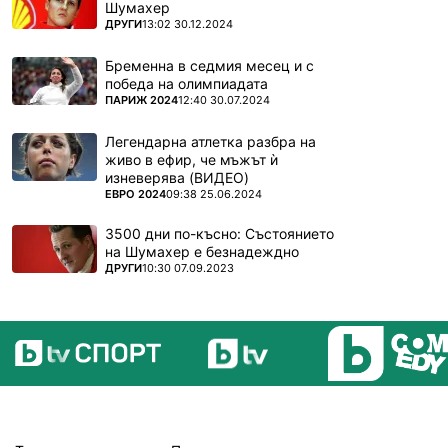
Шумахер
ПОВЕЧЕ ОТ
ДРУГИ
13:02 30.12.2024
Бременна в седмия месец и с
победа на олимпиадата
ПОВЕЧЕ ОТ
ПАРИЖ 2024
12:40 30.07.2024
Легендарна атлетка разбра на
живо в ефир, че мъжът ѝ
изневерява (ВИДЕО)
ПОВЕЧЕ ОТ
ЕВРО 2024
09:38 25.06.2024
3500 дни по-късно: Състоянието
на Шумахер е безнадеждно
ПОВЕЧЕ ОТ
ДРУГИ
10:30 07.09.2023