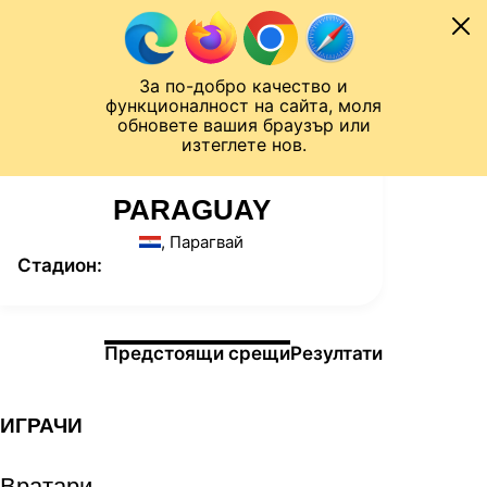
Към съдържанието
МОБИЛ
За по-добро качество и
Шампионска лига
Лига Европа
Лига на Конференциите
функционалност на сайта, моля
ЧАЛО
СТАТИСТИКИ
обновете вашия браузър или
изтеглете нов.
PARAGUAY
, Парагвай
Стадион:
Информация за мача
Предстоящи срещи
Резултати
ИГРАЧИ
Вратари