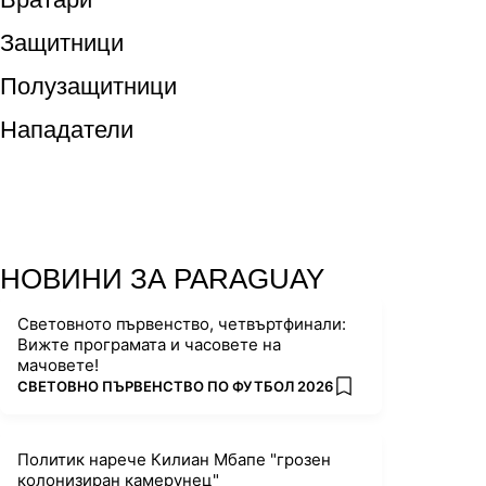
Защитници
Полузащитници
Нападатели
НОВИНИ ЗА PARAGUAY
Световното първенство, четвъртфинали:
Вижте програмата и часовете на
мачовете!
ПОВЕЧЕ ОТ
СВЕТОВНО ПЪРВЕНСТВО ПО ФУТБОЛ 2026
add favorites
Политик нарече Килиан Мбапе "грозен
колонизиран камерунец"