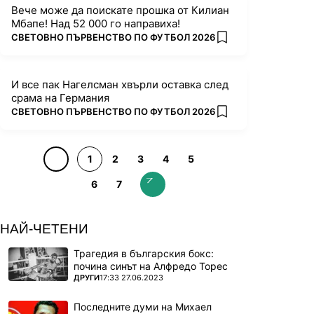
Вече може да поискате прошка от Килиан
Мбапе! Над 52 000 го направиха!
ПОВЕЧЕ ОТ
СВЕТОВНО ПЪРВЕНСТВО ПО ФУТБОЛ 2026
add favorites
И все пак Нагелсман хвърли оставка след
срама на Германия
ПОВЕЧЕ ОТ
СВЕТОВНО ПЪРВЕНСТВО ПО ФУТБОЛ 2026
add favorites
1
2
3
4
5
6
7
НАЙ-ЧЕТЕНИ
Трагедия в българския бокс:
почина синът на Алфредо Торес
ПОВЕЧЕ ОТ
ДРУГИ
17:33 27.06.2023
Последните думи на Михаел