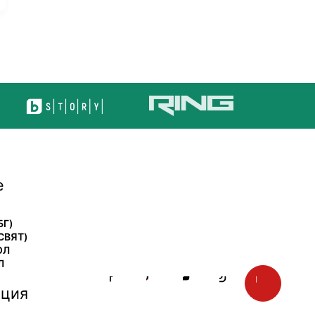
е
БГ)
СВЯТ)
ОЛ
Л
ция