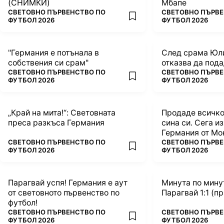
(СНИМКИ)
Мбапе
ПОВЕЧЕ ОТ
ПОВЕЧЕ ОТ
СВЕТОВНО ПЪРВЕНСТВО ПО
СВЕТОВНО ПЪРВЕ
add favorites
ФУТБОЛ 2026
ФУТБОЛ 2026
"Германия е потънала в
След срама Юл
собствения си срам"
отказва да под
ПОВЕЧЕ ОТ
ПОВЕЧЕ ОТ
СВЕТОВНО ПЪРВЕНСТВО ПО
СВЕТОВНО ПЪРВЕ
add favorites
ФУТБОЛ 2026
ФУТБОЛ 2026
„Край на мита!“: Световната
Продаде всичко,
преса разкъса Германия
сина си. Сега и
Германия от Мо
ПОВЕЧЕ ОТ
ПОВЕЧЕ ОТ
СВЕТОВНО ПЪРВЕНСТВО ПО
СВЕТОВНО ПЪРВЕ
add favorites
ФУТБОЛ 2026
ФУТБОЛ 2026
Парагвай успя! Германия е аут
Минута по мину
от световното първенство по
Парагвай 
футбол!
ПОВЕЧЕ ОТ
ПОВЕЧЕ ОТ
СВЕТОВНО ПЪРВЕНСТВО ПО
СВЕТОВНО ПЪРВЕ
add favorites
ФУТБОЛ 2026
ФУТБОЛ 2026