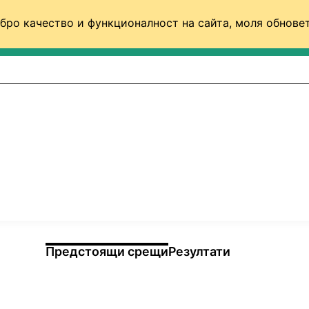
бро качество и функционалност на сайта, моля обновет
ФУТБОЛ (СВЯТ)
БАСКЕТБОЛ
ВОЛЕЙБОЛ
Предстоящи срещи
Резултати