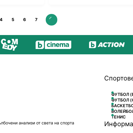
4
5
6
7
Спортов
ФУТБОЛ (
ФУТБОЛ (
БАСКЕТБ
ВОЛЕЙБО
ТЕНИС
Информа
ълбочени анализи от света на спорта