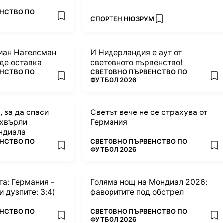
НСТВО ПО
ПОВЕЧЕ ОТ
СПОРТЕН НЮЗРУМ
add favorites
add favorites
иан Нагелсман
И Нидерландия е аут от
аде оставка
световното първенство!
ПОВЕЧЕ ОТ
НСТВО ПО
СВЕТОВНО ПЪРВЕНСТВО ПО
add favorites
add
ФУТБОЛ 2026
 за да спаси
Светът вече не се страхува от
зхвърли
Германия
ндиала
ПОВЕЧЕ ОТ
НСТВО ПО
СВЕТОВНО ПЪРВЕНСТВО ПО
add favorites
add
ФУТБОЛ 2026
та: Германия -
Голяма нощ на Мондиал 2026:
1:1 (при дузпите: 3:4)
фаворитите под обстрел
ПОВЕЧЕ ОТ
НСТВО ПО
СВЕТОВНО ПЪРВЕНСТВО ПО
add favorites
add
ФУТБОЛ 2026