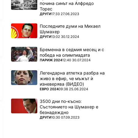
почина синът на Алфредо
Торес
ПОВЕЧЕ ОТ
ДРУГИ
17:33 27.06.2023
Последните думи на Михаел
Шумахер
ПОВЕЧЕ ОТ
ДРУГИ
13:02 30.12.2024
 favorites
Бременна в седмия месец и с
победа на олимпиадата
ПОВЕЧЕ ОТ
ПАРИЖ 2024
12:40 30.07.2024
Легендарна атлетка разбра на
живо в ефир, че мъжът ѝ
изневерява (ВИДЕО)
ПОВЕЧЕ ОТ
ЕВРО 2024
09:38 25.06.2024
 favorites
3500 дни по-късно:
Състоянието на Шумахер е
безнадеждно
ПОВЕЧЕ ОТ
ДРУГИ
10:30 07.09.2023
 favorites