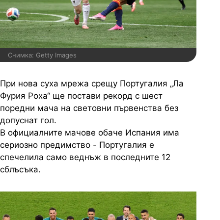
Снимка: Getty Images
При нова суха мрежа срещу Португалия „Ла
Фурия Роха“ ще постави рекорд с шест
поредни мача на световни първенства без
допуснат гол.
В официалните мачове обаче Испания има
сериозно предимство - Португалия е
спечелила само веднъж в последните 12
сблъсъка.