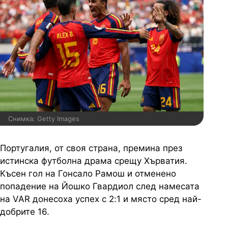
Снимка: Getty Images
Португалия, от своя страна, премина през
истинска футболна драма срещу Хърватия.
Късен гол на Гонсало Рамош и отменено
попадение на Йошко Гвардиол след намесата
на VAR донесоха успех с 2:1 и място сред най-
добрите 16.