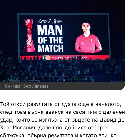
Снимка: Getty Images
Той откри резултата от дузпа още в началото,
след това върна аванса на своя тим с далечен
удар, който се изплъзна от ръцете на Давид де
Хеа. Испания, далеч по-добрият отбор в
сблъсъка, обърна резултата и когато всичко