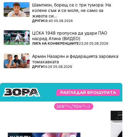
Шампион, борещ се с три тумора: На
колене съм и се моля, не само за
живота си...
ПОВЕЧЕ ОТ
ДРУГИ
08:40 05.08.2026
ЦСКА 1948 пропусна да удари ПАО
насред Атина (ВИДЕО)
ПОВЕЧЕ ОТ
ЛИГА НА КОНФЕРЕНЦИИТЕ
23:26 05.08.2026
Армен Назарян и федерацията заровиха
томахавката
ПОВЕЧЕ ОТ
ДРУГИ
14:26 05.08.2026
РАЗГЛЕДАЙ БРОШУРАТА
359
99
€
/
704
08
лв.