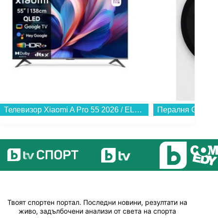
Телевизор Xiaomi A Pro 55 2026 / ELA5974EU , 138 см, 3840x2160 UHD-4K , 55 inch, Android , QLED ...
Твоят спортен портал. Последни новини, резултати на
живо, задълбочени анализи от света на спорта