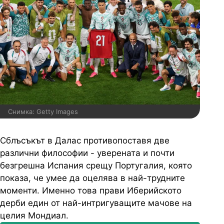
Снимка: Getty Images
Сблъсъкът в Далас противопоставя две
различни философии - уверената и почти
безгрешна Испания срещу Португалия, която
показа, че умее да оцелява в най-трудните
моменти. Именно това прави Иберийското
дерби един от най-интригуващите мачове на
целия Мондиал.