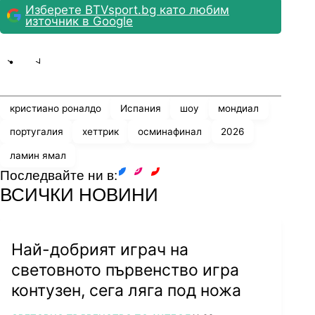
Изберете BTVsport.bg като любим
източник в Google
Share
save
кристиано роналдо
Испания
шоу
мондиал
португалия
хеттрик
осминафинал
2026
ламин ямал
Последвайте ни в:
facebook
instagram
youtube
ВСИЧКИ НОВИНИ
Най-добрият играч на
световното първенство игра
контузен, сега ляга под ножа