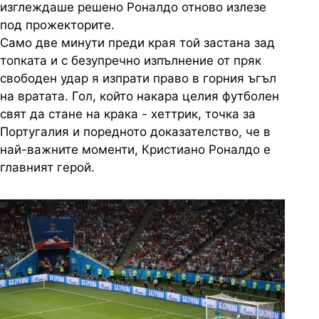
изглеждаше решено Роналдо отново излезе
под прожекторите.
Само две минути преди края той застана зад
топката и с безупречно изпълнение от пряк
свободен удар я изпрати право в горния ъгъл
на вратата. Гол, който накара целия футболен
свят да стане на крака - хеттрик, точка за
Португалия и поредното доказателство, че в
най-важните моменти, Кристиано Роналдо е
главният герой.