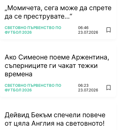
„Момичета, сега може да спрете
да се преструвате...“
ПОВЕЧЕ ОТ
СВЕТОВНО ПЪРВЕНСТВО ПО
06:46
add favorit
ФУТБОЛ 2026
23.07.2026
Ако Симеоне поеме Аржентина,
съперниците ги чакат тежки
времена
ПОВЕЧЕ ОТ
СВЕТОВНО ПЪРВЕНСТВО ПО
06:23
add favorit
ФУТБОЛ 2026
23.07.2026
Дейвид Бекъм спечели повече
от цяла Англия на световното!