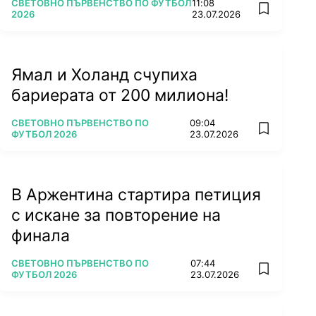
ПОВЕЧЕ ОТ
СВЕТОВНО ПЪРВЕНСТВО ПО ФУТБОЛ
11:08
add favorit
2026
23.07.2026
Ямал и Холанд счупиха
бариерата от 200 милиона!
ПОВЕЧЕ ОТ
СВЕТОВНО ПЪРВЕНСТВО ПО
09:04
add favorit
ФУТБОЛ 2026
23.07.2026
В Аржентина стартира петиция
с искане за повторение на
финала
ПОВЕЧЕ ОТ
СВЕТОВНО ПЪРВЕНСТВО ПО
07:44
add favorit
ФУТБОЛ 2026
23.07.2026