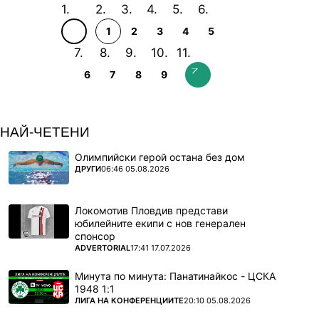
1
2
3
4
5
6
7
8
9
НАЙ-ЧЕТЕНИ
Олимпийски герой остана без дом
ПОВЕЧЕ ОТ
ДРУГИ
06:46 05.08.2026
Локомотив Пловдив представи
юбилейните екипи с нов генерален
спонсор
ПОВЕЧЕ ОТ
ADVERTORIAL
17:41 17.07.2026
Минута по минута: Панатинайкос - ЦСКА
1948 1:1
ПОВЕЧЕ ОТ
ЛИГА НА КОНФЕРЕНЦИИТЕ
20:10 05.08.2026