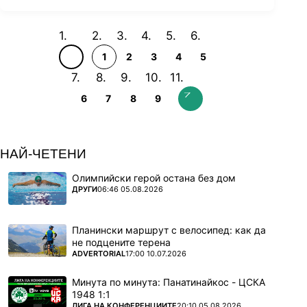
1
2
3
4
5
6
7
8
9
НАЙ-ЧЕТЕНИ
Олимпийски герой остана без дом
ПОВЕЧЕ ОТ
ДРУГИ
06:46 05.08.2026
Планински маршрут с велосипед: как да
не подцените терена
ПОВЕЧЕ ОТ
ADVERTORIAL
17:00 10.07.2026
Минута по минута: Панатинайкос - ЦСКА
1948 1:1
ПОВЕЧЕ ОТ
ЛИГА НА КОНФЕРЕНЦИИТЕ
20:10 05.08.2026