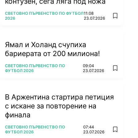
контузен, сега ляга под ножа
ПОВЕЧЕ ОТ
СВЕТОВНО ПЪРВЕНСТВО ПО ФУТБОЛ
11:08
add favorit
2026
23.07.2026
Ямал и Холанд счупиха
бариерата от 200 милиона!
ПОВЕЧЕ ОТ
СВЕТОВНО ПЪРВЕНСТВО ПО
09:04
add favorit
ФУТБОЛ 2026
23.07.2026
В Аржентина стартира петиция
с искане за повторение на
финала
ПОВЕЧЕ ОТ
СВЕТОВНО ПЪРВЕНСТВО ПО
07:44
add favorit
ФУТБОЛ 2026
23.07.2026