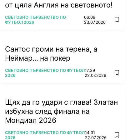
от цяла Англия на световното!
ПОВЕЧЕ ОТ
СВЕТОВНО ПЪРВЕНСТВО ПО
06:09
add favorit
ФУТБОЛ 2026
23.07.2026
Сантос громи на терена, а
Неймар... на покер
ПОВЕЧЕ ОТ
СВЕТОВНО ПЪРВЕНСТВО ПО ФУТБОЛ
17:39
add favorit
2026
22.07.2026
Щях да го ударя с глава! Златан
избухна след финала на
Мондиал 2026
ПОВЕЧЕ ОТ
СВЕТОВНО ПЪРВЕНСТВО ПО ФУТБОЛ
14:31
add favorit
2026
22.07.2026