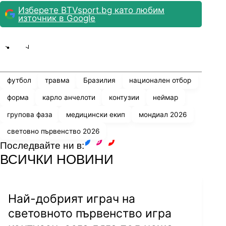
Изберете BTVsport.bg като любим
източник в Google
Share
save
футбол
травма
Бразилия
национален отбор
форма
карло анчелоти
контузии
неймар
групова фаза
медицински екип
мондиал 2026
световно първенство 2026
Последвайте ни в:
facebook
instagram
youtube
ВСИЧКИ НОВИНИ
Най-добрият играч на
световното първенство игра