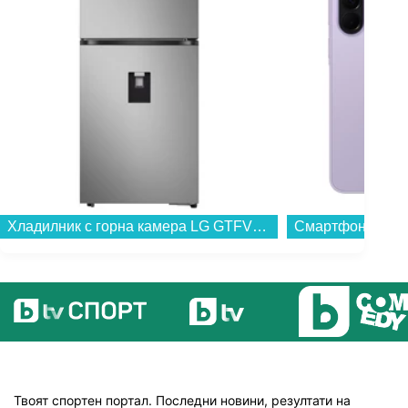
Хладилник с горна камера LG GTFV61PYBQD , 609 l, E , No Frost , Инокс...
Твоят спортен портал. Последни новини, резултати на