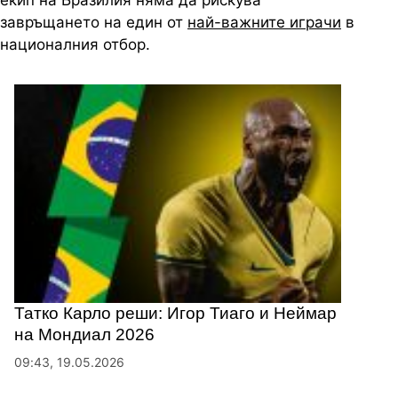
екип на Бразилия няма да рискува
завръщането на един от
най-важните играчи
в
националния отбор.
Татко Карло реши: Игор Тиаго и Неймар
на Мондиал 2026
09:43, 19.05.2026