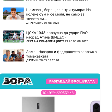
Шампион, борещ се с три тумора: На
колене съм и се моля, не само за
живота си...
ПОВЕЧЕ ОТ
ДРУГИ
08:40 05.08.2026
ЦСКА 1948 пропусна да удари ПАО
насред Атина (ВИДЕО)
ПОВЕЧЕ ОТ
ЛИГА НА КОНФЕРЕНЦИИТЕ
23:26 05.08.2026
Армен Назарян и федерацията заровиха
томахавката
ПОВЕЧЕ ОТ
ДРУГИ
14:26 05.08.2026
РАЗГЛЕДАЙ БРОШУРАТА
1049
99
€
/
2053
61
лв.