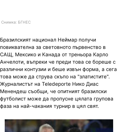
на Мондиал 2026
Снимка: БГНЕС
Бразилският национал Неймар получи
повиквателна за световното първенство в
САЩ, Мексико и Канада от треньора Карло
Анчелоти, въпреки че преди това се бореше с
различни контузии и беше извън форма, а сега
това може да струва скъпо на "златистите".
Журналистът на Teledeporte Нико Диас
Менендеш съобщи, че опитният бразилски
футболист може да пропусне цялата групова
фаза на най-чакания турнир в цял свят.