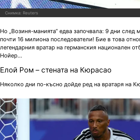
Снимка: Reuters
Но „Возиня-манията“ едва започвала: 9 дни след 
почти 16 милиона последователи! Бие в това отн
легендарния вратар на германския национален о
Нойер...
Елой Ром – стената на Кюрасао
Няколко дни по-късно дойде ред на вратаря на К