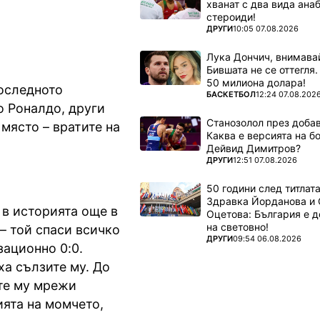
хванат с два вида ана
стероиди!
ПОВЕЧЕ ОТ
ДРУГИ
10:05 07.08.2026
Лука Дончич, внимава
Бившата не се оттегля.
50 милиона долара!
последното
ПОВЕЧЕ ОТ
БАСКЕТБОЛ
12:24 07.08.202
о Роналдо, други
Станозолол през доба
място – вратите на
Каква е версията на б
Дейвид Димитров?
ПОВЕЧЕ ОТ
ДРУГИ
12:51 07.08.2026
50 години след титлата
Здравка Йорданова и 
 в историята още в
Оцетова: България е 
на световно!
– той спаси всичко
ПОВЕЧЕ ОТ
ДРУГИ
09:54 06.08.2026
зационно 0:0.
а сълзите му. До
те му мрежи
ията на момчето,