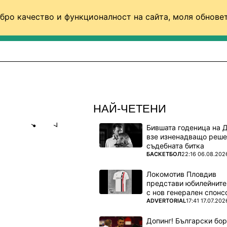
бро качество и функционалност на сайта, моля обновет
ФУТБОЛ (СВЯТ)
БАСКЕТБОЛ
ВОЛЕЙБОЛ
НАЙ-ЧЕТЕНИ
Бившата годеница на 
Share
save
взе изненадващо реше
съдебната битка
ПОВЕЧЕ ОТ
БАСКЕТБОЛ
22:16 06.08.202
026
Локомотив Пловдив
представи юбилейните
с нов генерален спонс
аха шоуто
ПОВЕЧЕ ОТ
ADVERTORIAL
17:41 17.07.202
Допинг! Български бо