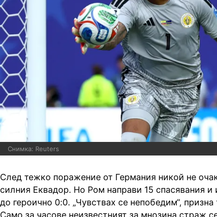
Снимка: Reuters
След тежко поражение от Германия никой не оча
силния Еквадор. Но Ром направи 15 спасявания и 
до героично 0:0. „Чувствах се непобедим“, призна
Само за часове неизвестният за мнозина страж с