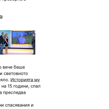
а
р вече беше
чи световното
ляло.
Историята му
 на 15 години, спал
да преследва
ни спасявания и