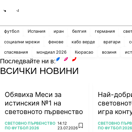
Share
save
футбол
Испания
иран
белгия
германия
све
социални мрежи
фенове
кабо верде
вратари
с
спасявания
мондиал 2026
Кюрасао
возиня
ист
Последвайте ни в:
facebook
instagram
youtube
ВСИЧКИ НОВИНИ
Обявиха Меси за
Най-добри
истинския №1 на
световнот
световното първенство
игра конту
ляга под 
ПОВЕЧЕ ОТ
ПОВЕЧЕ ОТ
СВЕТОВНО ПЪРВЕНСТВО
14:12
СВЕТОВНО ПЪР
add favorites
ПО ФУТБОЛ 2026
23.07.2026
ПО ФУТБОЛ 2026