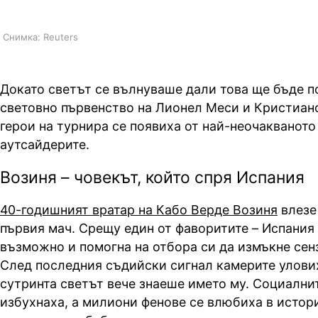
Снимка: Reuters
Докато светът се вълнуваше дали това ще бъде 
световно първенство на Лионел Меси и Кристиан
герои на турнира се появиха от най-неочакваното 
аутсайдерите.
Возиня – човекът, който спря Испания
40-годишният вратар на Кабо Верде Возиня
влезе
първия мач. Срещу един от фаворитите – Испания 
възможно и помогна на отбора си да измъкне сен
След последния съдийски сигнал камерите улових
сутринта светът вече знаеше името му. Социални
избухнаха, а милиони фенове се влюбиха в истор