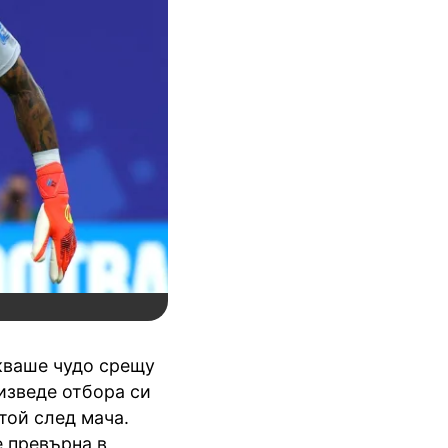
кваше чудо срещу
изведе отбора си
 той след мача.
е превърна в