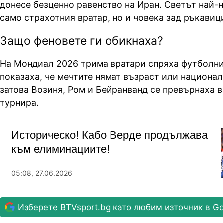
донесе безценно равенство на Иран. Светът най-н
само страхотния вратар, но и човека зад ръкавиц
Защо феновете ги обикнаха?
На Мондиал 2026 трима вратари спряха футболнит
показаха, че мечтите нямат възраст или национа
затова Возиня, Ром и Бейранванд се превърнаха в
турнира.
Историческо! Кабо Верде продължава
към елиминациите!
05:08, 27.06.2026
Изберете BTVsport.bg като любим източник в Go