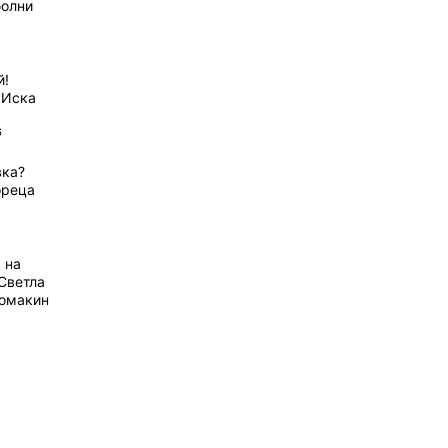
болни
й!
 Иска
6
вка?
ореца
 на
Светла
домакин