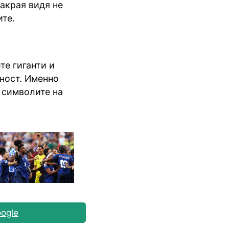
акрая видя не
ите.
е гиганти и
лност. Именно
 символите на
ogle