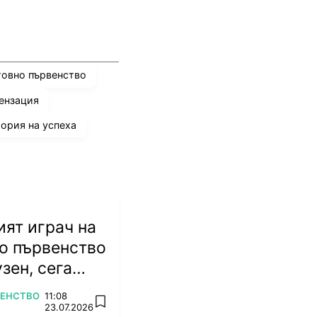
товно първенство
ензация
ория на успеха
ят играч на
о първенство
зен, сега
ножа
ВЕНСТВО
11:08
add favorites
23.07.2026