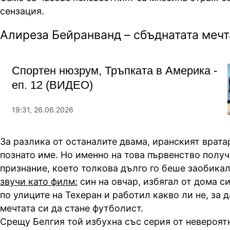
сензация.
Алиреза Бейранванд – сбъднатата мечт
Спортен нюзрум, Тръпката в Америка -
еп. 12 (ВИДЕО)
19:31, 26.06.2026
За разлика от останалите двама, иранският врата
познато име. Но именно на това първенство полу
признание, което толкова дълго го беше заобика
звучи като филм:
син на овчар, избягал от дома си
по улиците на Техеран и работил какво ли не, за 
мечтата си да стане футболист.
Срещу Белгия той избухна със серия от невероят