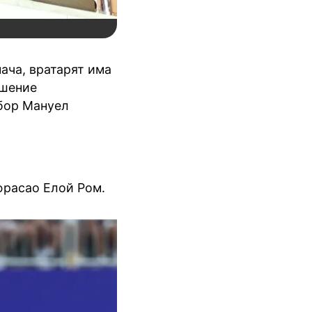
мача, вратарят има
ошение
тбор Мануел
юрасао Елой Ром.