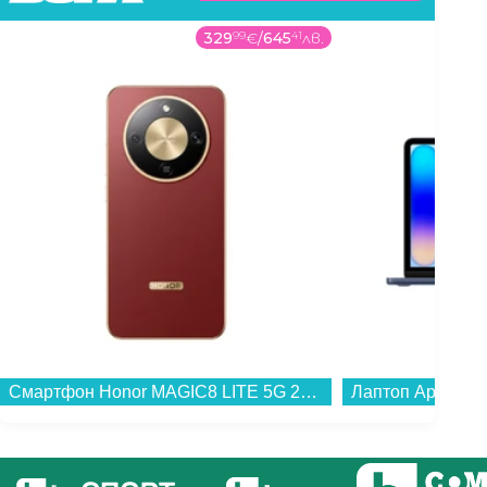
329
99
€
/
645
41
лв.
Смартфон Honor MAGIC8 LITE 5G 256/8 REDDISH BROWN , 256 GB, 8 GB...