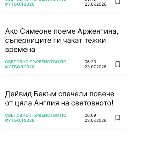
add favorit
ФУТБОЛ 2026
23.07.2026
Ако Симеоне поеме Аржентина,
съперниците ги чакат тежки
времена
ПОВЕЧЕ ОТ
СВЕТОВНО ПЪРВЕНСТВО ПО
06:23
add favorit
ФУТБОЛ 2026
23.07.2026
Дейвид Бекъм спечели повече
от цяла Англия на световното!
ПОВЕЧЕ ОТ
СВЕТОВНО ПЪРВЕНСТВО ПО
06:09
add favorit
ФУТБОЛ 2026
23.07.2026