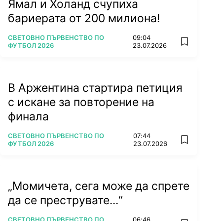
Ямал и Холанд счупиха
бариерата от 200 милиона!
ПОВЕЧЕ ОТ
СВЕТОВНО ПЪРВЕНСТВО ПО
09:04
add favorit
ФУТБОЛ 2026
23.07.2026
В Аржентина стартира петиция
с искане за повторение на
финала
ПОВЕЧЕ ОТ
СВЕТОВНО ПЪРВЕНСТВО ПО
07:44
add favorit
ФУТБОЛ 2026
23.07.2026
„Момичета, сега може да спрете
да се преструвате...“
ПОВЕЧЕ ОТ
СВЕТОВНО ПЪРВЕНСТВО ПО
06:46