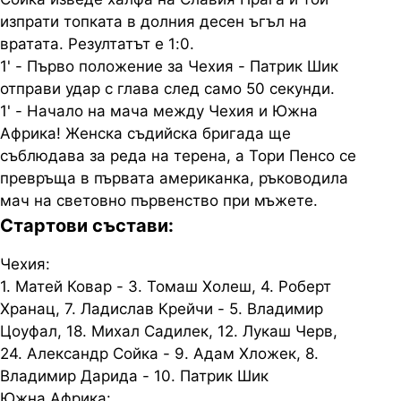
изпрати топката в долния десен ъгъл на
вратата. Резултатът е 1:0.
1' - Първо положениe за Чехия - Патрик Шик
отправи удар с глава след само 50 секунди.
1' - Начало на мача между Чехия и Южна
Африка! Женска съдийска бригада ще
съблюдава за реда на терена, а Тори Пенсо се
превръща в първата американка, ръководила
мач на световно първенство при мъжете.
Стартови състави:
Чехия:
1. Матей Ковар - 3. Томаш Холеш, 4. Роберт
Хранац, 7. Ладислав Крейчи - 5. Владимир
Цоуфал, 18. Михал Садилек, 12. Лукаш Черв,
24. Александр Сойка - 9. Адам Хложек, 8.
Владимир Дарида - 10. Патрик Шик
Южна Африка: