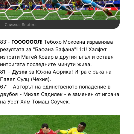
Снимка: Reuters
83'-
ГООООООЛ!
Тебохо Мокоена изравнява
резултата за "Бафана Бафана"! 1:1! Халфът
изпрати Матей Ковар в другия ъгъл и оставя
интригата последните минути жива.
81' -
Дузпа
за Южна Африка!
Игра с ръка на
Павел Сулц (Чехия).
67' - Авторът на единственото попадение в
двубоя - Михал Садилек - е заменен от играча
на Уест Хям Томаш Соучек.