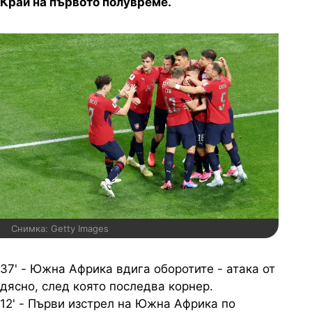
Край на първото полувреме.
Снимка: Getty Images
37' - Южна Африка вдига оборотите - атака от
дясно, след която последва корнер.
12' - Първи изстрел на Южна Африка по