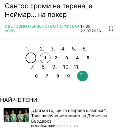
Сантос громи на терена, а
Неймар... на покер
ПОВЕЧЕ ОТ
СВЕТОВНО ПЪРВЕНСТВО ПО ФУТБОЛ
17:39
add favorit
2026
22.07.2026
1
2
3
4
5
6
7
8
9
НАЙ-ЧЕТЕНИ
„Дай ми го, ще го направя шампион“:
Така започва историята на Денислав
Бърдаров
ПОВЕЧЕ ОТ
ВОЛЕЙБОЛ
09:12 08.08.2026