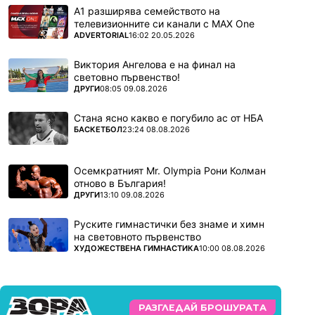
А1 разширява семейството на
телевизионните си канали с MAX One
ПОВЕЧЕ ОТ
ADVERTORIAL
16:02 20.05.2026
Виктория Ангелова е на финал на
световно първенство!
ПОВЕЧЕ ОТ
ДРУГИ
08:05 09.08.2026
Стана ясно какво е погубило ас от НБА
ПОВЕЧЕ ОТ
БАСКЕТБОЛ
23:24 08.08.2026
Осемкратният Mr. Olympia Рони Колман
отново в България!
ПОВЕЧЕ ОТ
ДРУГИ
13:10 09.08.2026
Руските гимнастички без знаме и химн
на световното първенство
ПОВЕЧЕ ОТ
ХУДОЖЕСТВЕНА ГИМНАСТИКА
10:00 08.08.2026
РАЗГЛЕДАЙ БРОШУРАТА