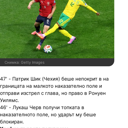
Снимка: Getty Images
47' - Патрик Шик (Чехия) беше непокрит в на
границата на малкото наказателно поле и
отправи изстрел с глава, но право в Ронуен
Уилямс.
46' - Лукаш Черв получи топката в
наказателното поле, но ударът му беше
блокиран.