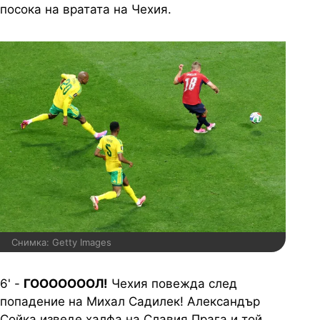
посока на вратата на Чехия.
Снимка: Getty Images
6' -
ГОООООООЛ!
Чехия повежда след
попадение на Михал Садилек!
Александър
Сойка изведе халфа на Славия Прага и той