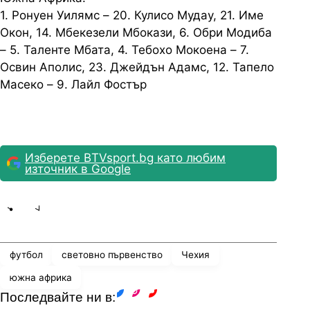
1. Ронуен Уилямс – 20. Кулисо Мудау, 21. Име
Окон, 14. Мбекезели Мбокази, 6. Обри Модиба
– 5. Таленте Мбата, 4. Тебохо Мокоена – 7.
Освин Аполис, 23. Джейдън Адамс, 12. Тапело
Масеко – 9. Лайл Фостър
Изберете BTVsport.bg като любим
източник в Google
Share
save
футбол
световно първенство
Чехия
южна африка
Последвайте ни в:
facebook
instagram
youtube