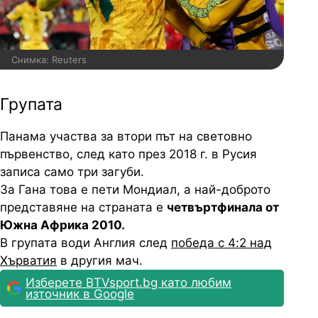
Снимка: Reuters
Групата
Панама участва за втори път на световно
първенство, след като през 2018 г. в Русия
записа само три загуби.
За Гана това е пети Мондиал, а най-доброто
представяне на страната е
четвъртфинала от
Южна Африка 2010.
В групата води Англия след
победа с 4:2 над
Хърватия
в другия мач.
Изберете BTVsport.bg като любим
източник в Google