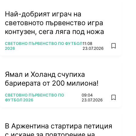
Най-добрият играч на
световното първенство игра
контузен, сега ляга под ножа
ПОВЕЧЕ ОТ
СВЕТОВНО ПЪРВЕНСТВО ПО ФУТБОЛ
11:08
add favorit
2026
23.07.2026
Ямал и Холанд счупиха
бариерата от 200 милиона!
ПОВЕЧЕ ОТ
СВЕТОВНО ПЪРВЕНСТВО ПО
09:04
add favorit
ФУТБОЛ 2026
23.07.2026
В Аржентина стартира петиция
с искане за повторение на