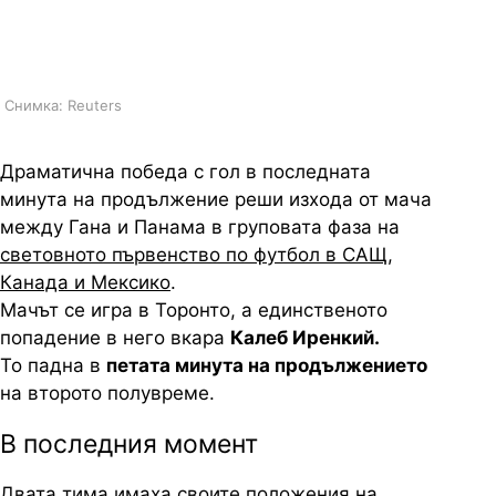
срещата от групата на Англия и
Хърватия
Снимка: Reuters
Драматична победа с гол в последната
минута на продължение реши изхода от мача
между Гана и Панама в груповата фаза на
световното първенство по футбол в САЩ,
Канада и Мексико
.
Мачът се игра в Торонто, а единственото
попадение в него вкара
Калеб Иренкий.
То падна в
петата минута на продължението
на второто полувреме.
В последния момент
Двата тима имаха своите положения на