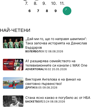
6
7
8
9
НАЙ-ЧЕТЕНИ
„Дай ми го, ще го направя шампион“:
Така започва историята на Денислав
Бърдаров
ПОВЕЧЕ ОТ
ВОЛЕЙБОЛ
09:12 08.08.2026
А1 разширява семейството на
телевизионните си канали с MAX One
ПОВЕЧЕ ОТ
ADVERTORIAL
16:02 20.05.2026
Виктория Ангелова е на финал на
световно първенство!
ПОВЕЧЕ ОТ
ДРУГИ
08:05 09.08.2026
Стана ясно какво е погубило ас от НБА
ПОВЕЧЕ ОТ
БАСКЕТБОЛ
23:24 08.08.2026