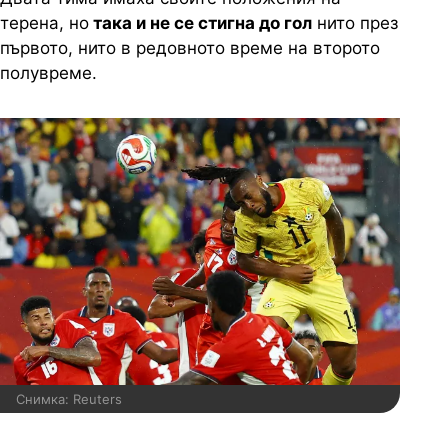
терена, но
така и не се стигна до гол
нито през
първото, нито в редовното време на второто
полувреме.
Снимка: Reuters