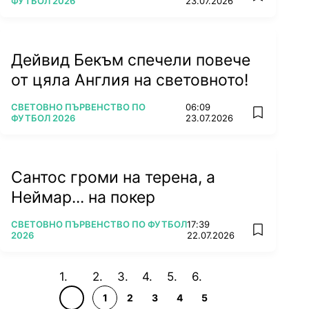
ФУТБОЛ 2026
23.07.2026
Дейвид Бекъм спечели повече
от цяла Англия на световното!
ПОВЕЧЕ ОТ
СВЕТОВНО ПЪРВЕНСТВО ПО
06:09
add favorit
ФУТБОЛ 2026
23.07.2026
Сантос громи на терена, а
Неймар... на покер
ПОВЕЧЕ ОТ
СВЕТОВНО ПЪРВЕНСТВО ПО ФУТБОЛ
17:39
add favorit
2026
22.07.2026
1
2
3
4
5