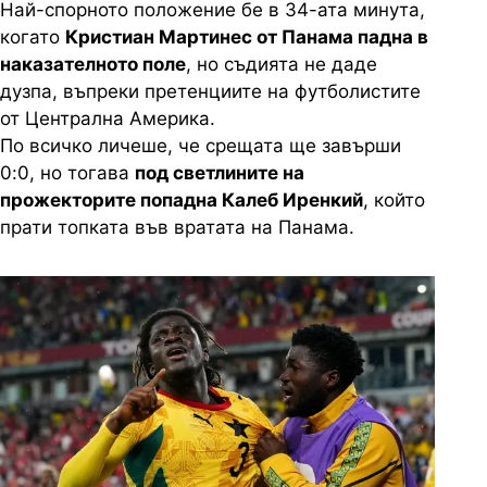
Най-спорното положение бе в 34-ата минута,
когато
Кристиан Мартинес от Панама падна в
наказателното поле
, но съдията не даде
дузпа, въпреки претенциите на футболистите
от Централна Америка.
По всичко личеше, че срещата ще завърши
0:0, но тогава
под светлините на
прожекторите попадна Калеб Иренкий
, който
прати топката във вратата на Панама.