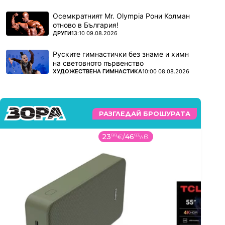
Осемкратният Mr. Olympia Рони Колман
отново в България!
ПОВЕЧЕ ОТ
ДРУГИ
13:10 09.08.2026
Руските гимнастички без знаме и химн
на световното първенство
ПОВЕЧЕ ОТ
ХУДОЖЕСТВЕНА ГИМНАСТИКА
10:00 08.08.2026
РАЗГЛЕДАЙ БРОШУРАТА
23
99
€
/
46
93
лв.