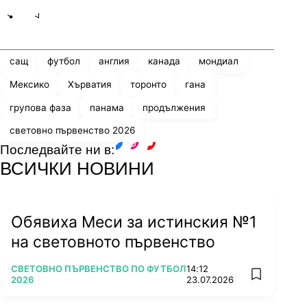
Share
save
сащ
футбол
англия
канада
мондиал
Мексико
Хърватия
торонто
гана
групова фаза
панама
продължения
световно първенство 2026
Последвайте ни в:
facebook
instagram
youtube
ВСИЧКИ НОВИНИ
Обявиха Меси за истинския №1
на световното първенство
ПОВЕЧЕ ОТ
СВЕТОВНО ПЪРВЕНСТВО ПО ФУТБОЛ
14:12
add favorit
2026
23.07.2026