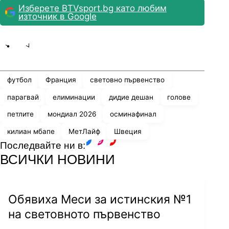
Изберете BTVsport.bg като любим
източник в Google
Share
save
футбол
Франция
световно първенство
парагвай
елиминации
дидие дешан
голове
петлите
мондиал 2026
осминафинал
килиан мбапе
МетЛайф
Швеция
Последвайте ни в:
facebook
instagram
youtube
ВСИЧКИ НОВИНИ
Обявиха Меси за истинския №1
на световното първенство