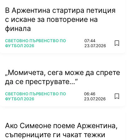
В Аржентина стартира петиция
с искане за повторение на
финала
ПОВЕЧЕ ОТ
СВЕТОВНО ПЪРВЕНСТВО ПО
07:44
add favorit
ФУТБОЛ 2026
23.07.2026
„Момичета, сега може да спрете
да се преструвате...“
ПОВЕЧЕ ОТ
СВЕТОВНО ПЪРВЕНСТВО ПО
06:46
add favorit
ФУТБОЛ 2026
23.07.2026
Ако Симеоне поеме Аржентина,
съперниците ги чакат тежки