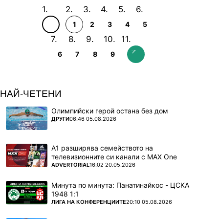
1
2
3
4
5
6
7
8
9
НАЙ-ЧЕТЕНИ
Олимпийски герой остана без дом
ПОВЕЧЕ ОТ
ДРУГИ
06:46 05.08.2026
А1 разширява семейството на
телевизионните си канали с MAX One
ПОВЕЧЕ ОТ
ADVERTORIAL
16:02 20.05.2026
Минута по минута: Панатинайкос - ЦСКА
1948 1:1
ПОВЕЧЕ ОТ
ЛИГА НА КОНФЕРЕНЦИИТЕ
20:10 05.08.2026