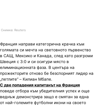
Лео Меси също ще продължи да
бележи, каза звездата на
Франция
Снимка: Reuters
Франция направи категорична крачка към
голямата си мечта на световното първенство
в САЩ, Мексико и Канада, след като разгроми
Швеция с 3:0 и си осигури място в
елиминационната фаза. В центъра на
прожекторите отново бе безспорният лидер на
„петлите“ – Килиан Мбапе.
С две попадения капитанът на Франция
поведе отбора към убедителния успех и още
веднъж демонстрира защо е смятан за една
от най-големите футболни икони на своето