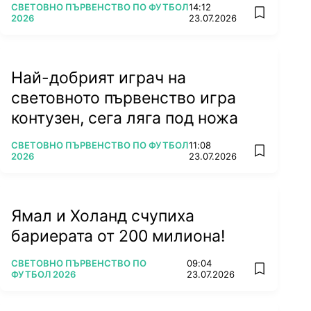
ПОВЕЧЕ ОТ
СВЕТОВНО ПЪРВЕНСТВО ПО ФУТБОЛ
14:12
add favorit
2026
23.07.2026
Най-добрият играч на
световното първенство игра
контузен, сега ляга под ножа
ПОВЕЧЕ ОТ
СВЕТОВНО ПЪРВЕНСТВО ПО ФУТБОЛ
11:08
add favorit
2026
23.07.2026
Ямал и Холанд счупиха
бариерата от 200 милиона!
ПОВЕЧЕ ОТ
СВЕТОВНО ПЪРВЕНСТВО ПО
09:04
add favorit
ФУТБОЛ 2026
23.07.2026