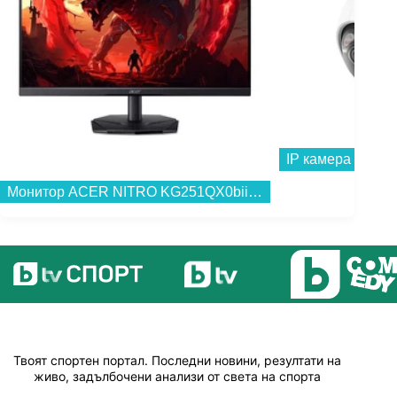
IP камера TP-Li
Монитор ACER NITRO KG251QX0biip UM.KX1EE.005 , 24.50...
Твоят спортен портал. Последни новини, резултати на
живо, задълбочени анализи от света на спорта