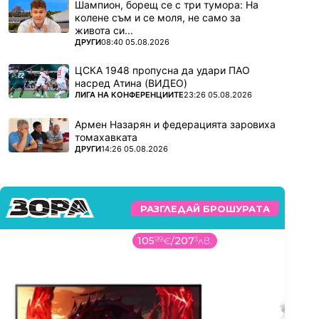
Шампион, борещ се с три тумора: На
колене съм и се моля, не само за
живота си...
ПОВЕЧЕ ОТ
ДРУГИ
08:40 05.08.2026
ЦСКА 1948 пропусна да удари ПАО
насред Атина (ВИДЕО)
ПОВЕЧЕ ОТ
ЛИГА НА КОНФЕРЕНЦИИТЕ
23:26 05.08.2026
Армен Назарян и федерацията заровиха
томахавката
ПОВЕЧЕ ОТ
ДРУГИ
14:26 05.08.2026
РАЗГЛЕДАЙ БРОШУРАТА
105
99
€
/
207
3
лв.