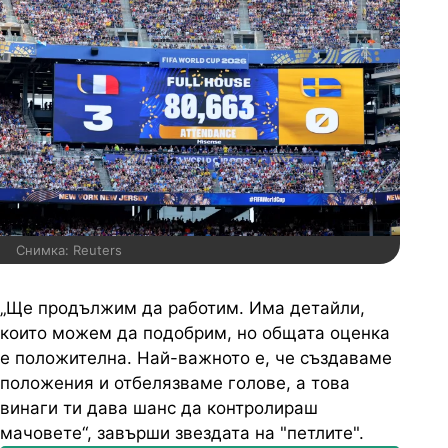
Снимка: Reuters
„Ще продължим да работим. Има детайли,
които можем да подобрим, но общата оценка
е положителна. Най-важното е, че създаваме
положения и отбелязваме голове, а това
винаги ти дава шанс да контролираш
мачовете“, завърши звездата на "петлите".