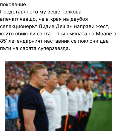
поколение.
Представянето му беше толкова
впечатляващо, че в края на двубоя
селекционерът Дидие Дешан направи жест,
който обиколи света – при смяната на Мбапе в
85' легендарният наставник се поклони два
пъти на своята суперзвезда.