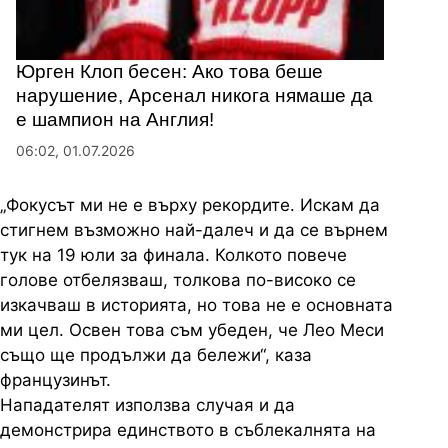
Юрген Клоп бесен: Ако това беше
нарушение, Арсенал никога нямаше да
е шампион на Англия!
06:02, 01.07.2026
„Фокусът ми не е върху рекордите. Искам да
стигнем възможно най-далеч и да се върнем
тук на 19 юли за финала. Колкото повече
голове отбелязваш, толкова по-високо се
изкачваш в историята, но това не е основната
ми цел. Освен това съм убеден, че Лео Меси
също ще продължи да бележи“, каза
французинът.
Нападателят използва случая и да
демонстрира единството в съблекалнята на