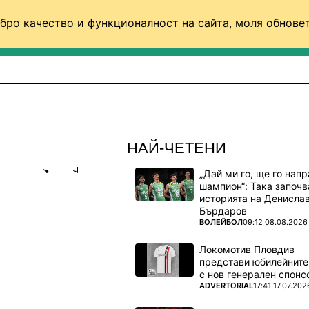
бро качество и функционалност на сайта, моля обновет
ФУТБОЛ (СВЯТ)
БАСКЕТБОЛ
ВОЛЕЙБОЛ
НАЙ-ЧЕТЕНИ
„Дай ми го, ще го нап
Share
save
шампион“: Така започв
историята на Денисла
Бърдаров
Й-СЕКСИ
ПОВЕЧЕ ОТ
ВОЛЕЙБОЛ
09:12 08.08.2026
ДИАЛА!
Локомотив Пловдив
представи юбилейните
с нов генерален спонс
ПОВЕЧЕ ОТ
ADVERTORIAL
17:41 17.07.202
ните в