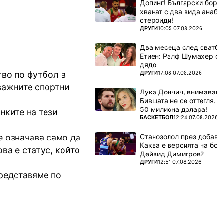
Допинг! Български бо
хванат с два вида ана
стероиди!
ПОВЕЧЕ ОТ
ДРУГИ
10:05 07.08.2026
Два месеца след сватб
Етиен: Ралф Шумахер 
дядо
ПОВЕЧЕ ОТ
ДРУГИ
17:08 07.08.2026
тво по футбол в
важните спортни
Лука Дончич, внимава
Бившата не се оттегля.
50 милиона долара!
нките на тези
ПОВЕЧЕ ОТ
БАСКЕТБОЛ
12:24 07.08.202
Станозолол през доба
е означава само да
Каква е версията на б
ва е статус, който
Дейвид Димитров?
ПОВЕЧЕ ОТ
ДРУГИ
12:51 07.08.2026
представяме по