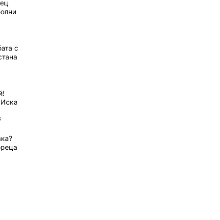
рец
болни
ата с
стана
й!
 Иска
6
вка?
ореца