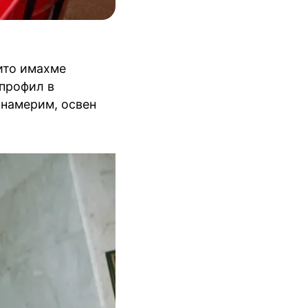
ито имахме
 профил в
 намерим, освен