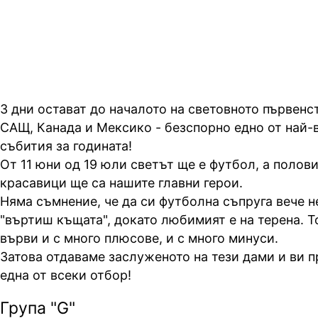
САЩ, Канада и Мексико?
3 дни остават до началото на световното първенс
САЩ, Канада и Мексико - безспорно едно от най-
събития за годината!
От 11 юни од 19 юли светът ще е футбол, а полови
красавици ще са нашите главни герои.
Няма съмнение, че да си футболна съпруга вече н
"въртиш къщата", докато любимият е на терена. То
върви и с много плюсове, и с много минуси.
Затова отдаваме заслуженото на тези дами и ви 
една от всеки отбор!
Група "G"