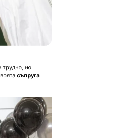
 трудно, но
своята
съпруга