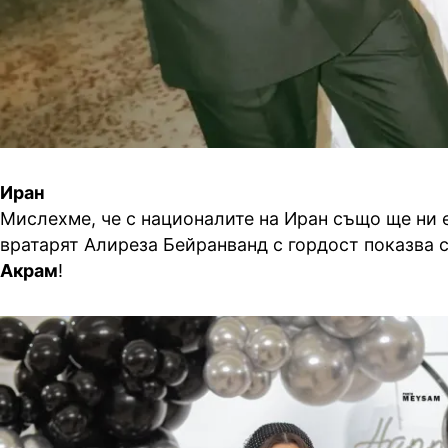
Иран
Мислехме, че с националите на Иран също ще ни е
вратарят Алиреза Бейранванд с гордост показва 
Акрам
!