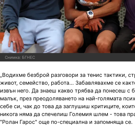
Снимка: БГНЕС
„Водихме безброй разговори за тенис тактики, ст
живот, семейство, работа... Забавлявахме се както
извън него. Да знаеш какво трябва да понесеш с 
малък, през преодоляването на най-голямата пси
себе си, чак до това да заглушиш критиците, коит
никога няма да спечелиш Големия шлем - това пр
"Ролан Гарос" още по-специална и запомняща се.