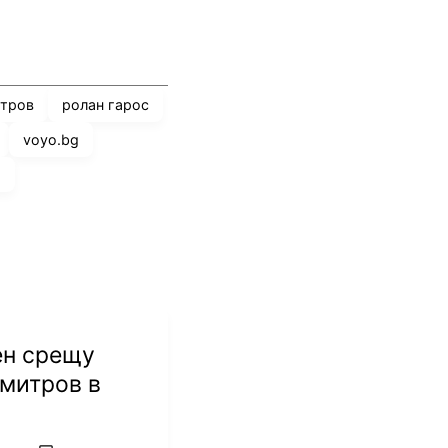
тров
ролан гарос
voyo.bg
и
ен срещу
митров в