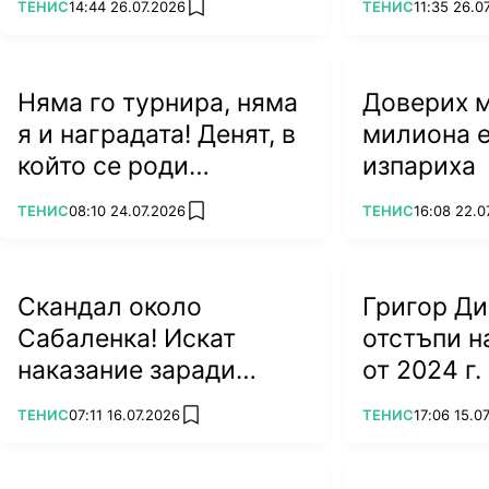
ПОВЕЧЕ ОТ
ПОВЕЧЕ ОТ
ТЕНИС
14:44 26.07.2026
ТЕНИС
11:35 26.0
add favorites
Няма го турнира, няма
Доверих му
я и наградата! Денят, в
милиона е
който се роди
изпариха
легендата Джокович
ПОВЕЧЕ ОТ
ПОВЕЧЕ ОТ
ТЕНИС
08:10 24.07.2026
ТЕНИС
16:08 22.0
add favorites
Скандал около
Григор Д
Сабаленка! Искат
отстъпи 
наказание заради
от 2024 г.
посещението ѝ в
ПОВЕЧЕ ОТ
ПОВЕЧЕ ОТ
ТЕНИС
07:11 16.07.2026
ТЕНИС
17:06 15.0
add favorites
Беларус