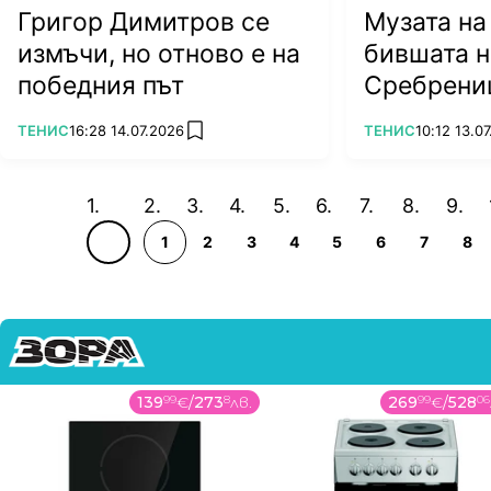
Григор Димитров се
Музата на
измъчи, но отново е на
бившата н
победния път
Сребрени
ПОВЕЧЕ ОТ
ПОВЕЧЕ ОТ
ТЕНИС
16:28 14.07.2026
ТЕНИС
10:12 13.0
add favorites
1
2
3
4
5
6
7
8
139
99
€
/
273
8
лв.
269
99
€
/
528
06