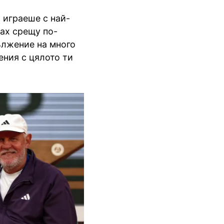
и играеше с най-
вах срещу по-
ължение на много
ния с цялото ти