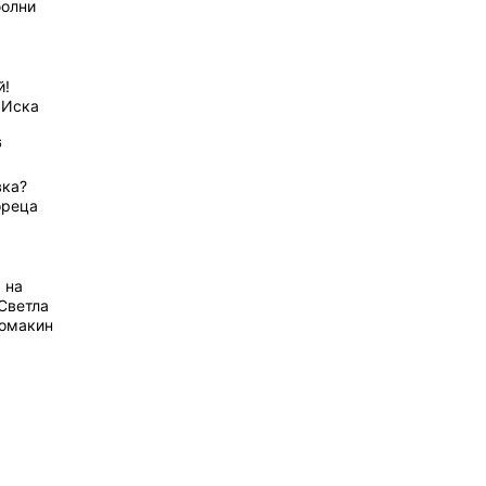
болни
й!
 Иска
6
вка?
ореца
 на
Светла
домакин