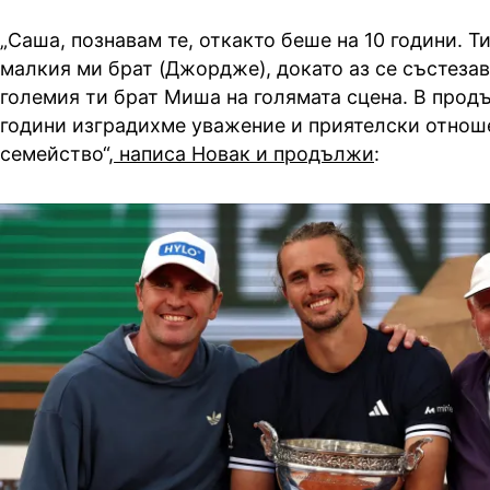
„Саша, познавам те, откакто беше на 10 години. Т
малкия ми брат (Джордже), докато аз се състеза
големия ти брат Миша на голямата сцена. В прод
години изградихме уважение и приятелски отноше
семейство“,
написа Новак и продължи
: