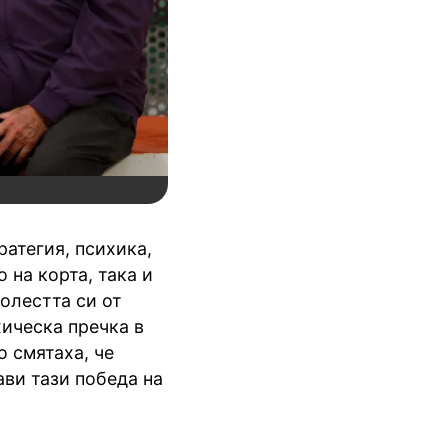
ратегия, психика,
 на корта, така и
болестта си от
хическа пречка в
о смятаха, че
ави тази победа на