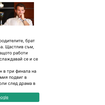
родителите, брат
ва. Щастлив съм,
защото работи
аслаждавай се и се
н в три финала на
мия подвиг в
оли след драма в
ogle