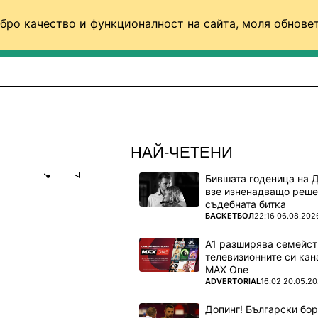
бро качество и функционалност на сайта, моля обновет
ФУТБОЛ (СВЯТ)
БАСКЕТБОЛ
ВОЛЕЙБОЛ
НАЙ-ЧЕТЕНИ
Бившата годеница на 
Share
save
взе изненадващо реше
съдебната битка
ПОВЕЧЕ ОТ
БАСКЕТБОЛ
22:16 06.08.202
ТЕ!“
А1 разширява семейст
ерев
телевизионните си кан
MAX One
ПОВЕЧЕ ОТ
ADVERTORIAL
16:02 20.05.2
Допинг! Български бо