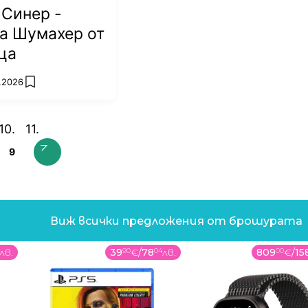
 Синер -
а Шумахер от
ца
7.2026
add favorites
9
Виж всички предложения от брошурата
лв.
39
90
€
/
78
04
лв.
809
00
€
/
15