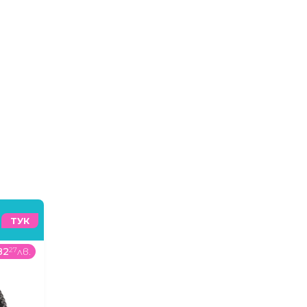
ТУК
82
27
лв.
298
99
€
/
584
78
лв.
399
99