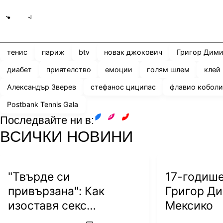
Share
save
тенис
париж
btv
новак джокович
Григор Дими
диабет
приятелство
емоции
голям шлем
клей
Александър Зверев
стефанос циципас
флавио кобол
Postbank Tennis Gala
Последвайте ни в:
facebook
instagram
youtube
ВСИЧКИ НОВИНИ
"Твърде си
17-годиш
привързана": Как
Григор Ди
изоставя секс
Мексико
символът на тениса?