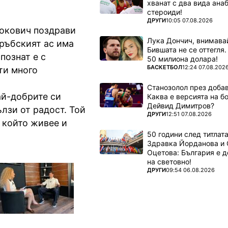
хванат с два вида ана
стероиди!
ПОВЕЧЕ ОТ
ДРУГИ
10:05 07.08.2026
окович поздрави
Лука Дончич, внимава
Сръбският ас има
Бившата не се оттегля.
познат е с
50 милиона долара!
ПОВЕЧЕ ОТ
БАСКЕТБОЛ
12:24 07.08.202
ти много
Станозолол през доба
ай-добрите си
Каква е версията на б
Дейвид Димитров?
ълзи от радост. Той
ПОВЕЧЕ ОТ
ДРУГИ
12:51 07.08.2026
с който живее и
50 години след титлата
Здравка Йорданова и 
Оцетова: България е 
на световно!
ПОВЕЧЕ ОТ
ДРУГИ
09:54 06.08.2026