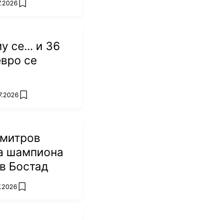
7.2026
add favorites
 се... и 36
вро се
7.2026
add favorites
имитров
на шампиона
 в Бостад
7.2026
add favorites