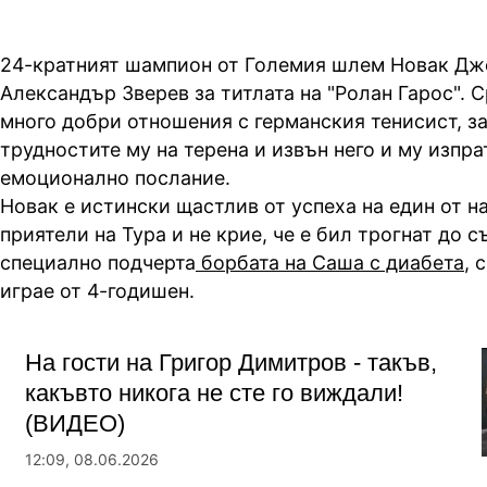
24-кратният шампион от Големия шлем Новак Дж
Александър Зверев за титлата на "Ролан Гарос". 
много добри отношения с германския тенисист, за
трудностите му на терена и извън него и му изпра
емоционално послание.
Новак е истински щастлив от успеха на един от н
приятели на Тура и не крие, че е бил трогнат до с
специално подчерта
борбата на Саша с диабета
, 
играе от 4-годишен.
На гости на Григор Димитров - такъв,
какъвто никога не сте го виждали!
(ВИДЕО)
12:09, 08.06.2026