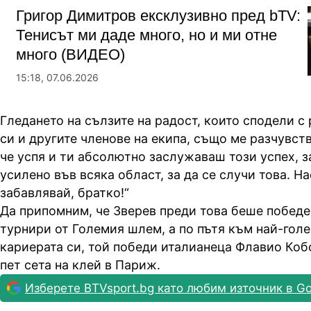
Григор Димитров ексклузивно пред bTV:
Тенисът ми даде много, но и ми отне
много (ВИДЕО)
15:18, 07.06.2026
Гледането на сълзите на радост, които сподели с 
си и другите членове на екипа, също ме разчувст
че успя и ти абсолютно заслужаваш този успех, 
усилено във всяка област, за да се случи това. Н
забавлявай, братко!“
Да припомним, че Зверев преди това беше победе
турнири от Големия шлем, а по пътя към най-голе
кариерата си, той победи италианеца Флавио Коб
пет сета на клей в Париж.
Изберете BTVsport.bg като любим източник в Go