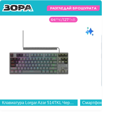
РАЗГЛЕДАЙ БРОШУРАТА
64
99
€
/
127
11
лв.
Клавиатура Lorgar Azar 514TKL Черна...