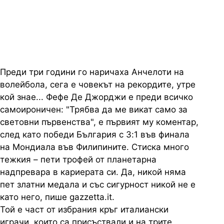
първенства
Преди три години го наричаха Анчелоти на
волейбола, сега е човекът на рекордите, утре
кой знае... Фефе Де Джорджи е преди всичко
самоироничен: "Трябва да ме викат само за
световни първенства", е първият му коментар,
след като победи България с 3:1 във финала
на Мондиала във Филипините. Стиска много
тежкия – пети трофей от планетарна
надпревара в кариерата си. Да, никой няма
пет златни медала и със сигурност никой не е
като него, пише gazzetta.it.
Той е част от избрания кръг италиански
играчи, които са присъствали и на трите