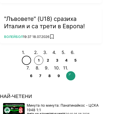
"Лъвовете" (U18) сразиха
Италия и са трети в Европа!
ПОВЕЧЕ ОТ
ВОЛЕЙБОЛ
19:37 18.07.2026
add favorites
1
2
3
4
5
6
7
8
9
НАЙ-ЧЕТЕНИ
Минута по минута: Панатинайкос - ЦСКА
1948 1:1
ПОВЕЧЕ ОТ