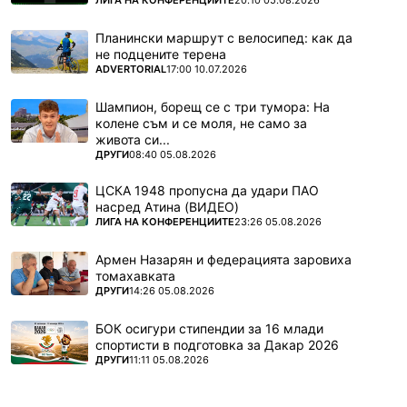
ЛИГА НА КОНФЕРЕНЦИИТЕ
20:10 05.08.2026
Планински маршрут с велосипед: как да
не подцените терена
ПОВЕЧЕ ОТ
ADVERTORIAL
17:00 10.07.2026
Шампион, борещ се с три тумора: На
колене съм и се моля, не само за
живота си...
ПОВЕЧЕ ОТ
ДРУГИ
08:40 05.08.2026
ЦСКА 1948 пропусна да удари ПАО
насред Атина (ВИДЕО)
ПОВЕЧЕ ОТ
ЛИГА НА КОНФЕРЕНЦИИТЕ
23:26 05.08.2026
Армен Назарян и федерацията заровиха
томахавката
ПОВЕЧЕ ОТ
ДРУГИ
14:26 05.08.2026
БОК осигури стипендии за 16 млади
спортисти в подготовка за Дакар 2026
ПОВЕЧЕ ОТ
ДРУГИ
11:11 05.08.2026