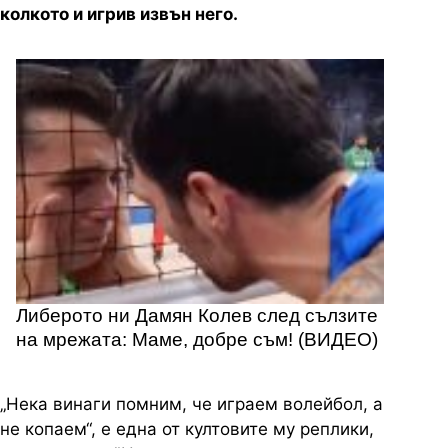
колкото и игрив извън него.
Либерото ни Дамян Колев след сълзите
на мрежата: Маме, добре съм! (ВИДЕО)
„Нека винаги помним, че играем волейбол, а
не копаем“, е една от култовите му реплики,