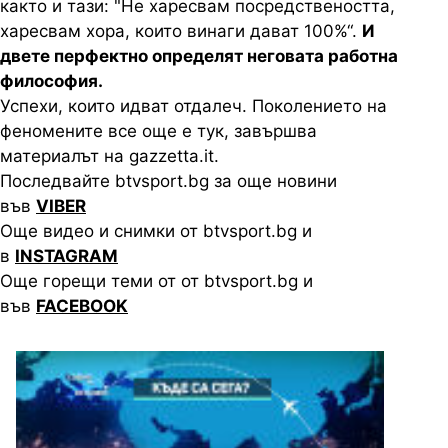
както и тази: "Не харесвам посредствеността,
харесвам хора, които винаги дават 100%“.
И
двете перфектно определят неговата работна
философия.
Успехи, които идват отдалеч. Поколението на
феномените все още е тук, завършва
материалът на gazzetta.it.
Последвайте btvsport.bg за още новини
във
VIBER
Още видео и снимки от btvsport.bg и
в
INSTAGRAM
Още горещи теми от от btvsport.bg и
във
FACEBOOK