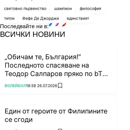
световно първенство
шампион
философия
титли
Фефе Де Джорджи
единствият
Последвайте ни в:
facebook
instagram
youtube
ВСИЧКИ НОВИНИ
„Обичам те, България!“
Последното спасяване на
Теодор Салпаров пряко по bTV
на 5 септември (ВИДЕО)
ПОВЕЧЕ ОТ
ВОЛЕЙБОЛ
18:58 26.07.2026
add favorites
Един от героите от Филипините
се сгоди