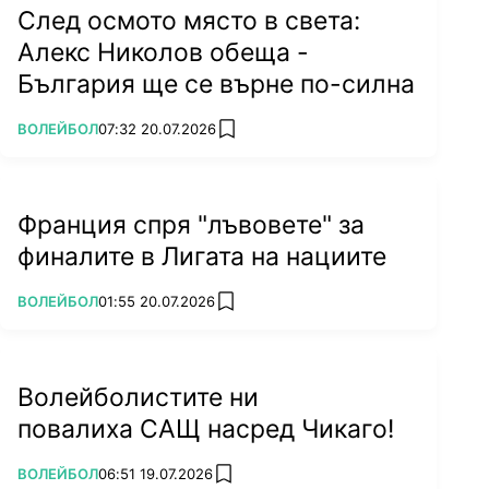
След осмото място в света:
Алекс Николов обеща -
България ще се върне по-силна
ПОВЕЧЕ ОТ
ВОЛЕЙБОЛ
07:32 20.07.2026
add favorites
Франция спря "лъвовете" за
финалите в Лигата на нациите
ПОВЕЧЕ ОТ
ВОЛЕЙБОЛ
01:55 20.07.2026
add favorites
Волейболистите ни
повалиха САЩ насред Чикаго!
ПОВЕЧЕ ОТ
ВОЛЕЙБОЛ
06:51 19.07.2026
add favorites