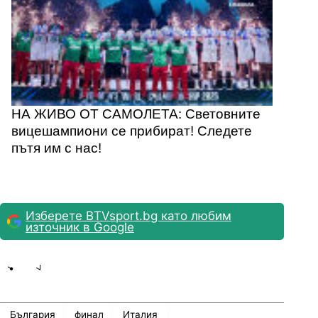
НА ЖИВО ОТ САМОЛЕТА: Световните
вицешампиони се прибират! Следете
пътя им с нас!
Изберете BTVsport.bg като любим
източник в Google
Share
save
България
финал
Италия