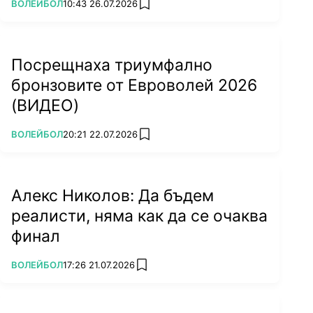
ПОВЕЧЕ ОТ
ВОЛЕЙБОЛ
10:43 26.07.2026
add favorites
Посрещнаха триумфално
бронзовите от Евроволей 2026
(ВИДЕО)
ПОВЕЧЕ ОТ
ВОЛЕЙБОЛ
20:21 22.07.2026
add favorites
Алекс Николов: Да бъдем
реалисти, няма как да се очаква
финал
ПОВЕЧЕ ОТ
ВОЛЕЙБОЛ
17:26 21.07.2026
add favorites