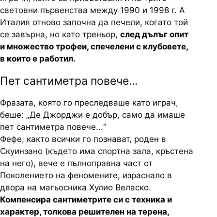
световни първенства между 1990 и 1998 г. А
Италия отново започна да печели, когато той
се завърна, но като треньор,
след дълъг опит
и множество трофеи, спечелени с клубовете,
в които е работил.
Пет сантиметра повече...
Фразата, която го преследваше като играч,
беше: „Де Джорджи е добър, само да имаше
пет сантиметра повече...“
Фефе, както всички го познават, роден в
Скуинзано (където има спортна зала, кръстена
на него), вече е пълноправна част от
Поколението на феномените, израснало в
двора на магьосника Хулио Веласко.
Компенсира сантиметрите си с техника и
характер, толкова решителен на терена,