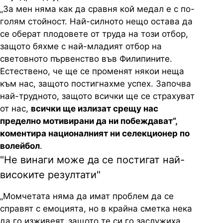
„За мен няма как да сравня кой медал е с по-
голям стойност. Най-силното нещо остава да
се оберат плодовете от труда на този отбор,
защото бяхме с най-младият отбор на
световното първенство във Филипините.
Естествено, че ще се променят някои неща
към нас, защото постигнахме успех. Започва
най-трудното, защото всички ще се страхуват
от нас,
всички ще излизат срещу нас
пределно мотивирани да ни побеждават“,
коментира националният ни селекционер по
волейбол
.
"Не винаги може да се постигат най-
високите резултати"
„Момчетата няма да имат проблем да се
справят с емоцията, но в крайна сметка нека
да го изживеят, защото те си го заслужиха.