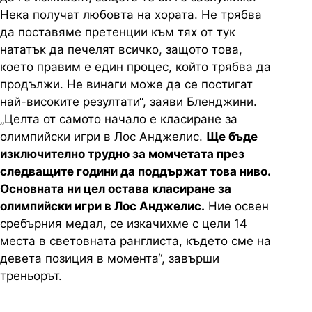
Нека получат любовта на хората. Не трябва
да поставяме претенции към тях от тук
нататък да печелят всичко, защото това,
което правим е един процес, който трябва да
продължи. Не винаги може да се постигат
най-високите резултати“, заяви Бленджини.
„Целта от самото начало е класиране за
олимпийски игри в Лос Анджелис.
Ще бъде
изключително трудно за момчетата през
следващите години да поддържат това ниво.
Основната ни цел остава класиране за
олимпийски игри в Лос Анджелис.
Ние освен
сребърния медал, се изкачихме с цели 14
места в световната ранглиста, където сме на
девета позиция в момента“, завърши
треньорът.