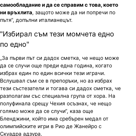
самообладание и да се справим с това, което
ни връхлита
, защото може да ни попречи по
пътя“, допълни италианецът.
"Избирал съм тези момчета едно
по едно"
„За първи път си дадох сметка, че нещо може
да се случи още преди една година, когато
избрах един по един всички тези играчи.
Вслушвал съм се в препоръки, но аз избрах
тези състезатели и тогава си дадох сметка, че
разполагам със специална група от хора. На
полуфинала срещу Чехия осъзнах, че нещо
голямо може да се случи“, каза още
Бленджини, който има сребърен медал от
олимпийските игри в Рио де Жанейро с
Скуадра адзура.