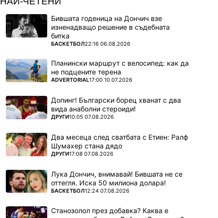
НАЙ-ЧЕТЕНИ
Бившата годеница на Дончич взе
изненадващо решение в съдебната
битка
ПОВЕЧЕ ОТ
БАСКЕТБОЛ
22:16 06.08.2026
Планински маршрут с велосипед: как да
не подцените терена
ПОВЕЧЕ ОТ
ADVERTORIAL
17:00 10.07.2026
Допинг! Български борец хванат с два
вида анаболни стероиди!
ПОВЕЧЕ ОТ
ДРУГИ
10:05 07.08.2026
Два месеца след сватбата с Етиен: Ралф
Шумахер стана дядо
ПОВЕЧЕ ОТ
ДРУГИ
17:08 07.08.2026
Лука Дончич, внимавай! Бившата не се
оттегля. Иска 50 милиона долара!
ПОВЕЧЕ ОТ
БАСКЕТБОЛ
12:24 07.08.2026
Станозолол през добавка? Каква е