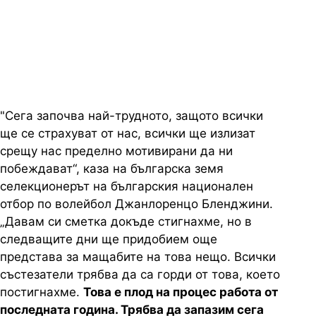
неща, каза треньорът на
волейболистите ни
"Сега започва най-трудното, защото всички
ще се страхуват от нас, всички ще излизат
срещу нас пределно мотивирани да ни
побеждават“, каза на българска земя
селекционерът на българския национален
отбор по волейбол Джанлоренцо Бленджини.
„Давам си сметка докъде стигнахме, но в
следващите дни ще придобием още
представа за мащабите на това нещо. Всички
състезатели трябва да са горди от това, което
постигнахме.
Това е плод на процес работа от
последната година. Трябва да запазим сега