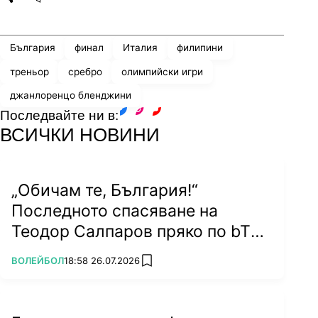
Share
save
България
финал
Италия
филипини
треньор
сребро
олимпийски игри
джанлоренцо бленджини
Последвайте ни в:
facebook
instagram
youtube
ВСИЧКИ НОВИНИ
„Обичам те, България!“
Последното спасяване на
Теодор Салпаров пряко по bTV
на 5 септември (ВИДЕО)
ПОВЕЧЕ ОТ
ВОЛЕЙБОЛ
18:58 26.07.2026
add favorites