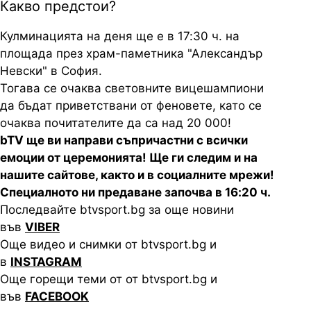
Какво предстои?
Кулминацията на деня ще е в 17:30 ч. на
площада през храм-паметника "Александър
Невски" в София.
Тогава се очаква световните вицешампиони
да бъдат приветствани от феновете, като се
очаква почитателите да са над 20 000!
bTV ще ви направи съпричастни с всички
емоции от церемонията! Ще ги следим и на
нашите сайтове, както и в социалните мрежи!
Специалното ни предаване започва в 16:20 ч.
Последвайте btvsport.bg за още новини
във
VIBER
Още видео и снимки от btvsport.bg и
в
INSTAGRAM
Още горещи теми от от btvsport.bg и
във
FACEBOOK