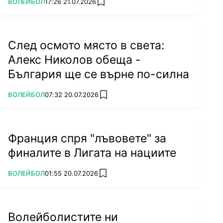
ПОВЕЧЕ ОТ
ВОЛЕЙБОЛ
17:26 21.07.2026
add favorites
След осмото място в света:
Алекс Николов обеща -
България ще се върне по-силна
ПОВЕЧЕ ОТ
ВОЛЕЙБОЛ
07:32 20.07.2026
add favorites
Франция спря "лъвовете" за
финалите в Лигата на нациите
ПОВЕЧЕ ОТ
ВОЛЕЙБОЛ
01:55 20.07.2026
add favorites
Волейболистите ни