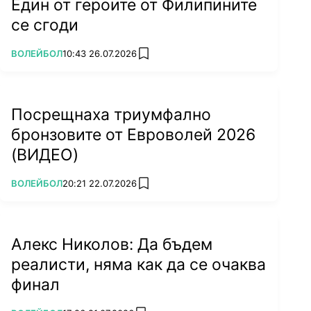
Един от героите от Филипините
се сгоди
ПОВЕЧЕ ОТ
ВОЛЕЙБОЛ
10:43 26.07.2026
add favorites
Посрещнаха триумфално
бронзовите от Евроволей 2026
(ВИДЕО)
ПОВЕЧЕ ОТ
ВОЛЕЙБОЛ
20:21 22.07.2026
add favorites
Алекс Николов: Да бъдем
реалисти, няма как да се очаква
финал