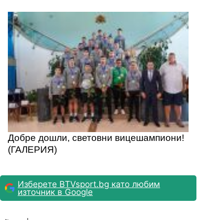
Добре дошли, световни вицешампиони!
(ГАЛЕРИЯ)
Изберете BTVsport.bg като любим
източник в Google