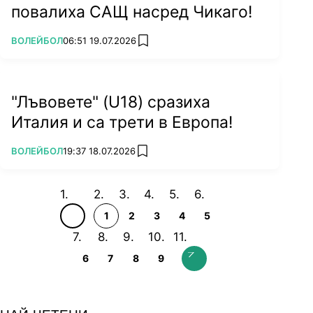
повалиха САЩ насред Чикаго!
ПОВЕЧЕ ОТ
ВОЛЕЙБОЛ
06:51 19.07.2026
add favorites
"Лъвовете" (U18) сразиха
Италия и са трети в Европа!
ПОВЕЧЕ ОТ
ВОЛЕЙБОЛ
19:37 18.07.2026
add favorites
1
2
3
4
5
6
7
8
9