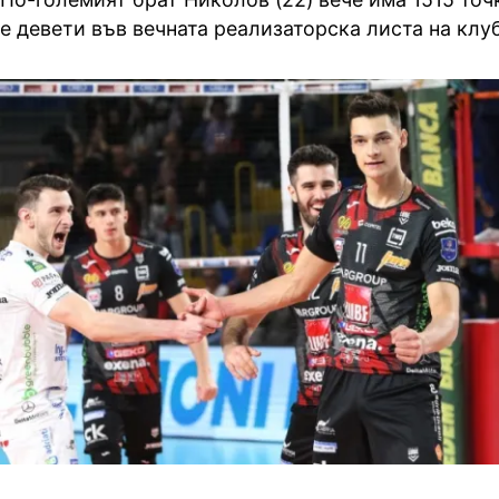
е девети във вечната реализаторска листа на клу