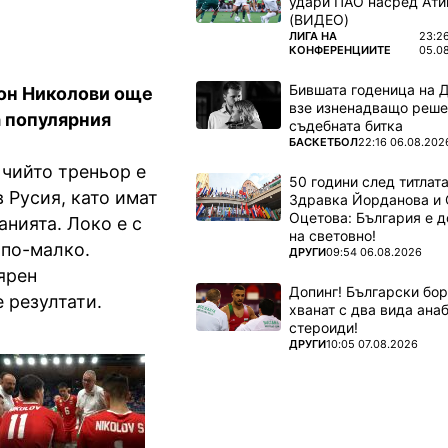
удари ПАО насред Ати
(ВИДЕО)
ПОВЕЧЕ ОТ
ЛИГА НА
23:2
КОНФЕРЕНЦИИТЕ
05.0
Бившата годеница на 
он Николови още
взе изненадващо реше
а популярния
съдебната битка
ПОВЕЧЕ ОТ
БАСКЕТБОЛ
22:16 06.08.202
чийто треньор е
50 години след титлата
 Русия, като имат
Здравка Йорданова и 
Оцетова: България е 
анията. Локо е с
на световно!
ч по-малко.
ПОВЕЧЕ ОТ
ДРУГИ
09:54 06.08.2026
ярен
Допинг! Български бо
 резултати.
хванат с два вида ана
стероиди!
ПОВЕЧЕ ОТ
ДРУГИ
10:05 07.08.2026