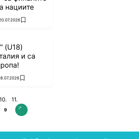
на нациите
20.07.2026
add favorites
" (U18)
талия и са
вропа!
18.07.2026
add favorites
9