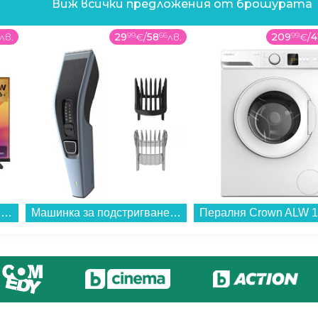
Виж всички предложения от брошурата
лв.
29
99
€
/
58
66
лв.
209
99
€
/
4
Телевизор Hisense 32A5S , 1920x1080 FULL HD , 32 inch, 80 см, QLED ...
Машинка за подстригване Philips HC3530/15...