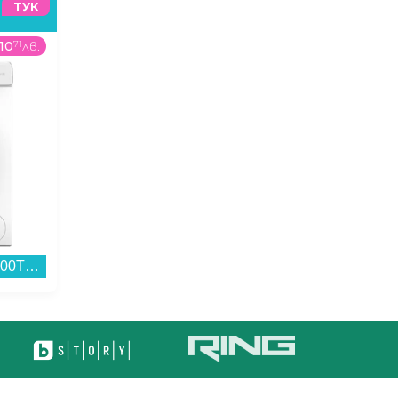
ТУК
10
71
лв.
299
99
€
/
586
73
лв.
648
99
Пералня Crown ALW 100T , 1000 об./мин., 5.00 kg, D , Бял...
Хладилник с фризер Crown CBN-265IX , 253 l, E , No Frost , Инокс...