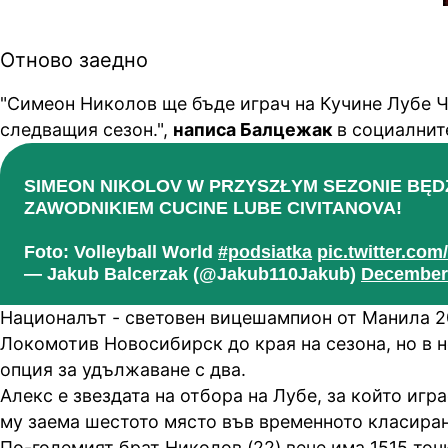
Отново заедно
"Симеон Николов ще бъде играч на Кучине Лубе 
следващия сезон.",
написа Балцежак
в социалнит
SIMEON NIKOLOV W PRZYSZŁYM SEZONIE BĘD
ZAWODNIKIEM CUCINE LUBE CIVITANOVA!
Foto: Volleyball World
#podsiatka
pic.twitter.c
— Jakub Balcerzak (@Jakub110Jakub)
December 
Националът - световен вицешампион от Манила 2
Локомотив Новосибирск до края на сезона, но в н
опция за удължаване с два.
Алекс е звездата на отбора на Лубе, за който игра
му заема шестото място във временното класиран
По-големият брат Николов (22) вече има 1515 точк