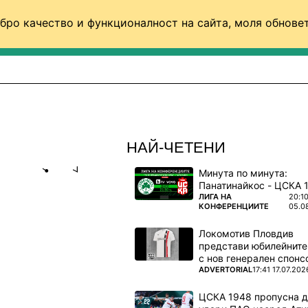
бро качество и функционалност на сайта, моля обновет
ФУТБОЛ (СВЯТ)
БАСКЕТБОЛ
ВОЛЕЙБОЛ
НАЙ-ЧЕТЕНИ
Минута по минута:
Share
save
ПОВЕЧЕ ОТ
ЛИГА НА
20:1
КОНФЕРЕНЦИИТЕ
05.0
В ЛУБЕ?
Локомотив Пловдив
представи юбилейните
прогнозира
с нов генерален спонс
ПОВЕЧЕ ОТ
ADVERTORIAL
17:41 17.07.202
ЦСКА 1948 пропусна 