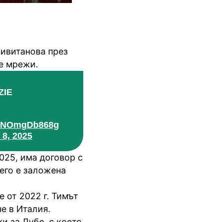
Чивитанова през
е мрежи.
ZIE
om/NOmgDb868g
8, 2025
025, има договор с
его е заложена
е от 2022 г. Тимът
е в Италия.
и за Лубе, с което