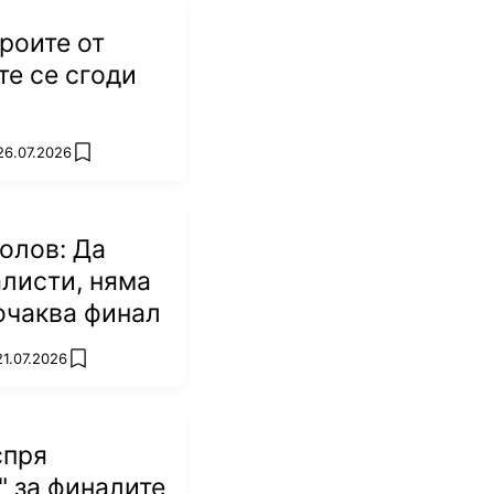
ероите от
е се сгоди
26.07.2026
add favorites
олов: Да
листи, няма
 очаква финал
21.07.2026
add favorites
спря
" за финалите