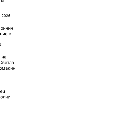
на
6
8.2026
Дончич
ние в
6
 на
Светла
домакин
рец
болни