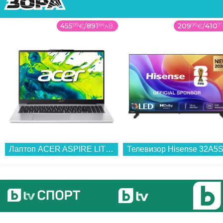
455
99
€
/
891
84
лв.
209
99
€
/
410
71
Лаптоп ACER ASPIRE LITE 15 AL15-45P-R2H1 NX.DLQEX.001 , 15.60 , 16 , 512GB SSSD , AMD Radeon Graphics , AMD Ryzen 7 5825U OCTA CORE , Без OS...