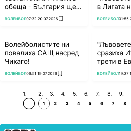
обеща - България ще
в Лигата 
се върне по-силна
ПОВЕЧЕ ОТ
ПОВЕЧЕ ОТ
ВОЛЕЙБОЛ
07:32 20.07.2026
ВОЛЕЙБОЛ
01:55 
add favorites
Волейболистите ни
"Лъвовете
повалиха САЩ насред
сразиха И
Чикаго!
трети в Е
ПОВЕЧЕ ОТ
ПОВЕЧЕ ОТ
ВОЛЕЙБОЛ
06:51 19.07.2026
ВОЛЕЙБОЛ
19:37 
add favorites
1
2
3
4
5
6
7
8