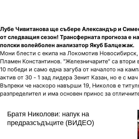
Лубе Чивитанова ще събере Александър и Симе
от следващия сезон! Трансферната прогноза е н
полски волейболен анализатор Якуб Балцежак.
Мони блести с екипа на Локомотив Новосибирск, 
Пламен Константинов. "Железничарите" са втори в
10 победи и само една загуба от началото на камп
актив от 30 - 1 зад лидера Зенит Казан, но е с ма
Въпреки че наскоро навърши 19, Николов е титул
разпределител и има основен принос за отличните
Братя Николови: напук на
предразсъдъците (ВИДЕО)