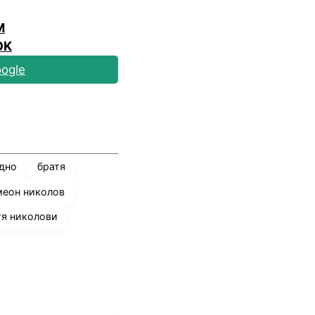
M
OK
ogle
дно
братя
меон николов
тя николови