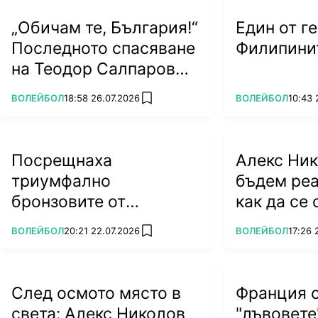
„Обичам те, България!“
Един от г
Последното спасяване
Филипинит
на Теодор Салпаров
пряко по bTV на 5
ПОВЕЧЕ ОТ
ПОВЕЧЕ ОТ
ВОЛЕЙБОЛ
18:58 26.07.2026
ВОЛЕЙБОЛ
10:43 
add favorites
септември (ВИДЕО)
Посрещнаха
Алекс Ник
триумфално
бъдем реа
бронзовите от
как да се
Евроволей 2026
ПОВЕЧЕ ОТ
ПОВЕЧЕ ОТ
ВОЛЕЙБОЛ
20:21 22.07.2026
ВОЛЕЙБОЛ
17:26 
add favorites
(ВИДЕО)
След осмото място в
Франция 
света: Алекс Николов
"лъвовете