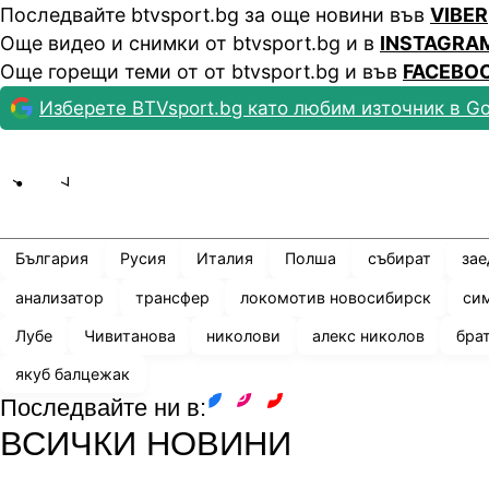
Последвайте btvsport.bg за още новини във
VIBER
Още видео и снимки от btvsport.bg и в
INSTAGRA
Още горещи теми от от btvsport.bg и във
FACEBO
Изберете BTVsport.bg като любим източник в Go
Share
save
България
Русия
Италия
Полша
събират
зае
анализатор
трансфер
локомотив новосибирск
си
Лубе
Чивитанова
николови
алекс николов
бра
якуб балцежак
Последвайте ни в:
facebook
instagram
youtube
ВСИЧКИ НОВИНИ