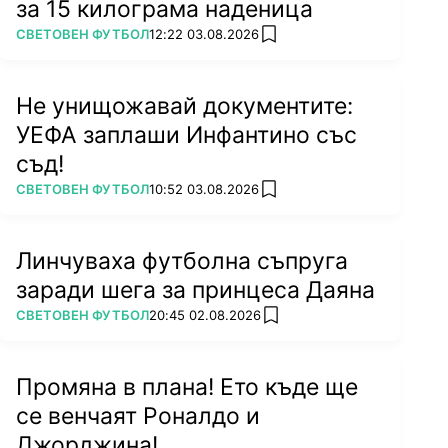
за 15 килограма наденица
ПОВЕЧЕ ОТ
СВЕТОВЕН ФУТБОЛ
12:22 03.08.2026
add favorites
Не унищожавай документите:
УЕФА заплаши Инфантино със
съд!
ПОВЕЧЕ ОТ
СВЕТОВЕН ФУТБОЛ
10:52 03.08.2026
add favorites
Линчуваха футболна съпруга
заради шега за принцеса Даяна
ПОВЕЧЕ ОТ
СВЕТОВЕН ФУТБОЛ
20:45 02.08.2026
add favorites
Промяна в плана! Ето къде ще
се венчаят Роналдо и
Джорджина!