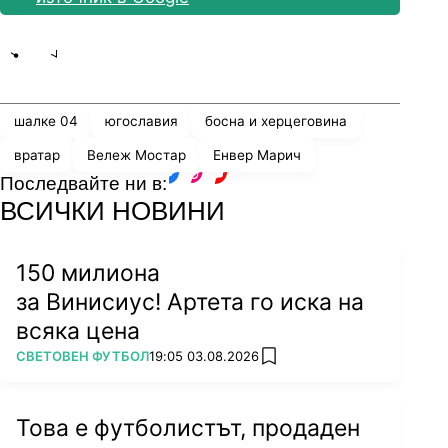
Share
save
шалке 04
югославия
босна и херцеговина
вратар
Вележ Мостар
Енвер Марич
Последвайте ни в:
facebook
instagram
youtube
ВСИЧКИ НОВИНИ
150 милиона
за Винисиус! Артета го иска на
всяка цена
ПОВЕЧЕ ОТ
СВЕТОВЕН ФУТБОЛ
19:05 03.08.2026
add favorites
Това е футболистът, продаден