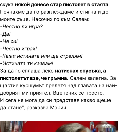
скука
някой донесе стар пистолет в стаята
.
Почнахме да го разглеждаме и стигна и до
моите ръце. Насочих го към Салем:
-Честно ли игра?
-Да!
-Не си!
-Честно играх!
-Кажи истината или ще стрелям!
-Истината ти казвам!
За да го сплаша леко
натиснах спусъка, а
пистолетът взе, че гръмна
. Салем залегна. За
щастие куршумът прелетя над главата на най-
добрият ми приятел. Вцепених се просто.
И сега не мога да си представя какво щеше
да стане", разказва Марич.