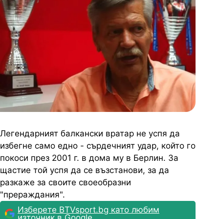
Легендарният балкански вратар не успя да
избегне само едно - сърдечният удар, който го
покоси през 2001 г. в дома му в Берлин. За
щастие той успя да се възстанови, за да
разкаже за своите своеобразни
"прераждания".
Изберете BTVsport.bg като любим
източник в Google