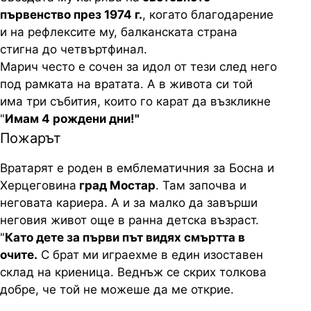
първенство през 1974 г.
, когато благодарение
и на рефлексите му, балканската страна
стигна до четвъртфинал.
Марич често е сочен за идол от тези след него
под рамката на вратата. А в живота си той
има три събития, които го карат да възкликне
"
Имам 4 рождени дни!"
Пожарът
Вратарят е роден в емблематичния за Босна и
Херцеговина
град Мостар
. Там започва и
неговата кариера. А и за малко да завърши
неговия живот още в ранна детска възраст.
"
Като дете за първи път видях смъртта в
очите.
С брат ми играехме в един изоставен
склад на криеница. Веднъж се скрих толкова
добре, че той не можеше да ме открие.