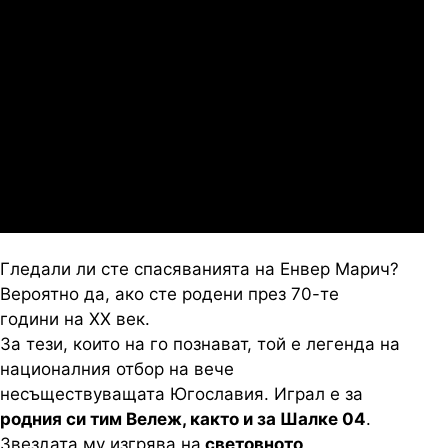
Сабуртало
Слован Братислава
07.2026
19:00
04.
Мджельби
Линкълн Ред Импс
Гледали ли сте спасяванията на Енвер Марич?
Вероятно да, ако сте родени през 70-те
години на ХХ век.
За тези, които на го познават, той е легенда на
националния отбор на вече
несъществуващата Югославия. Играл е за
родния си тим Вележ, както и за Шалке 04
.
Звездата му изгрява на
световното