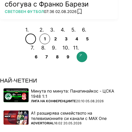
сбогува с Франко Барези
ПОВЕЧЕ ОТ
СВЕТОВЕН ФУТБОЛ
07:36 02.08.2026
add favorites
1
2
3
4
5
6
7
8
9
НАЙ-ЧЕТЕНИ
Минута по минута: Панатинайкос - ЦСКА
1948 1:1
ПОВЕЧЕ ОТ
ЛИГА НА КОНФЕРЕНЦИИТЕ
20:10 05.08.2026
А1 разширява семейството на
телевизионните си канали с MAX One
ПОВЕЧЕ ОТ
ADVERTORIAL
16:02 20.05.2026