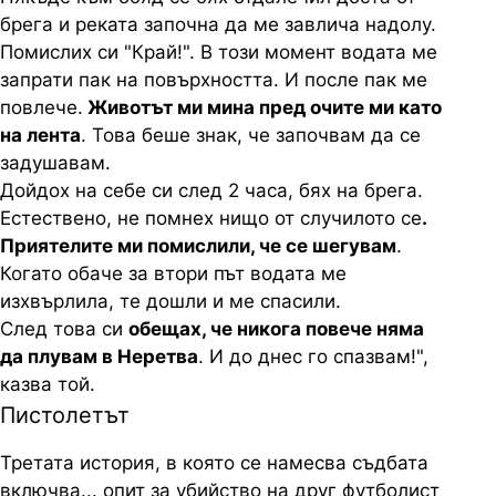
брега и реката започна да ме завлича надолу.
Помислих си "Край!". В този момент водата ме
запрати пак на повърхността. И после пак ме
повлече.
Животът ми мина пред очите ми като
на лента
. Това беше знак, че започвам да се
задушавам.
Дойдох на себе си след 2 часа, бях на брега.
Естествено, не помнех нищо от случилото се
.
Приятелите ми помислили, че се шегувам
.
Когато обаче за втори път водата ме
изхвърлила, те дошли и ме спасили.
След това си
обещах, че никога повече няма
да плувам в Неретва
. И до днес го спазвам!",
казва той.
Пистолетът
Третата история, в която се намесва съдбата
включва... опит за убийство на друг футболист