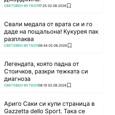
ПОВЕЧЕ ОТ
СВЕТОВЕН ФУТБОЛ
17:25 02.08.2026
add favorites
Свали медала от врата си и го
даде на пощальона! Кукурея пак
разплаква
ПОВЕЧЕ ОТ
СВЕТОВЕН ФУТБОЛ
09:44 02.08.2026
add favorites
Легендата, която падна от
Стоичков, разкри тежката си
диагноза
ПОВЕЧЕ ОТ
СВЕТОВЕН ФУТБОЛ
08:19 02.08.2026
add favorites
Ариго Саки си купи страница в
Gazzetta dello Sport. Така се