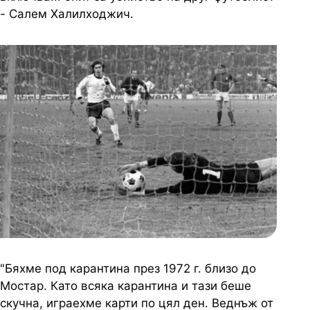
- Салем Халилходжич.
"Бяхме под карантина през 1972 г. близо до
Мостар. Като всяка карантина и тази беше
скучна, играехме карти по цял ден. Веднъж от