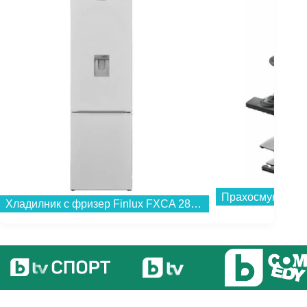
Прахосмукачка 
Хладилник с фризер Finlux FXCA 28901W NFE , 270 l, E , No Frost , Бял...