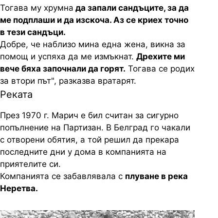
Тогава му хрумна
да запали сандъците, за да
ме подплаши и да изскоча. Аз се криех точно
в тези сандъци.
Добре, че наблизо мина една жена, викна за
помощ и успяха да ме измъкнат.
Дрехите ми
вече бяха започнали да горят.
Тогава се родих
за втори път", разказва вратарят.
Реката
През 1970 г. Марич е бил считан за сигурно
попълнение на Партизан. В Белград го чакали
с отворени обятия, а той решил да прекара
последните дни у дома в компанията на
приятелите си.
Компанията се забавлявала с
плуване в река
Неретва.