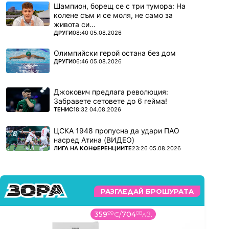
Шампион, борещ се с три тумора: На
колене съм и се моля, не само за
живота си...
ПОВЕЧЕ ОТ
ДРУГИ
08:40 05.08.2026
Олимпийски герой остана без дом
ПОВЕЧЕ ОТ
ДРУГИ
06:46 05.08.2026
Джокович предлага революция:
Забравете сетовете до 6 гейма!
ПОВЕЧЕ ОТ
ТЕНИС
18:32 04.08.2026
ЦСКА 1948 пропусна да удари ПАО
насред Атина (ВИДЕО)
ПОВЕЧЕ ОТ
ЛИГА НА КОНФЕРЕНЦИИТЕ
23:26 05.08.2026
РАЗГЛЕДАЙ БРОШУРАТА
359
99
€
/
704
08
лв.