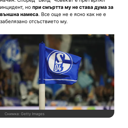
начин. Според "Билд" човекът е претърпял
инцидент, но
при смъртта му не става дума за
външна намеса
. Все още не е ясно как не е
забелязано отсъствието му.
Снимка: Getty Images