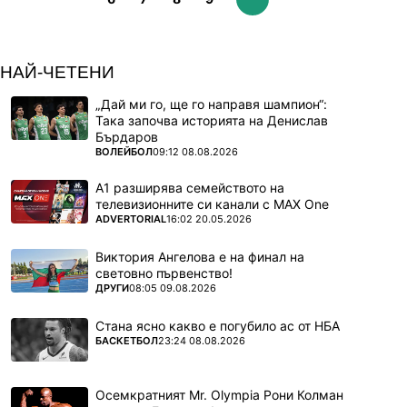
НАЙ-ЧЕТЕНИ
„Дай ми го, ще го направя шампион“:
Така започва историята на Денислав
Бърдаров
ПОВЕЧЕ ОТ
ВОЛЕЙБОЛ
09:12 08.08.2026
А1 разширява семейството на
телевизионните си канали с MAX One
ПОВЕЧЕ ОТ
ADVERTORIAL
16:02 20.05.2026
Виктория Ангелова е на финал на
световно първенство!
ПОВЕЧЕ ОТ
ДРУГИ
08:05 09.08.2026
Стана ясно какво е погубило ас от НБА
ПОВЕЧЕ ОТ
БАСКЕТБОЛ
23:24 08.08.2026
Осемкратният Mr. Olympia Рони Колман