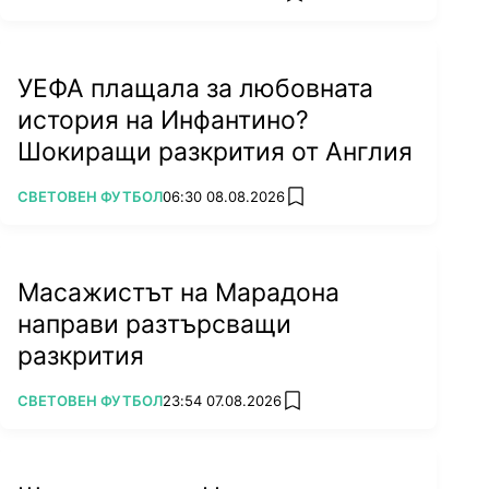
УЕФА плащала за любовната
история на Инфантино?
Шокиращи разкрития от Англия
ПОВЕЧЕ ОТ
СВЕТОВЕН ФУТБОЛ
06:30 08.08.2026
add favorites
Масажистът на Марадона
направи разтърсващи
разкрития
ПОВЕЧЕ ОТ
СВЕТОВЕН ФУТБОЛ
23:54 07.08.2026
add favorites