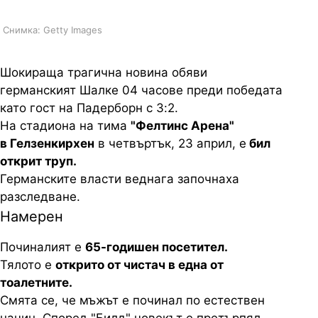
Снимка: Getty Images
Шокираща трагична новина обяви
германският Шалке 04 часове преди победата
като гост на Падерборн с 3:2.
На стадиона на тима
"Фелтинс Арена"
в Гелзенкирхен
в четвъртък, 23 април, е
бил
открит труп.
Германските власти веднага започнаха
разследване.
Намерен
Починалият е
65-годишен посетител.
Тялото е
открито от чистач в една от
тоалетните.
Смята се, че мъжът е починал по естествен