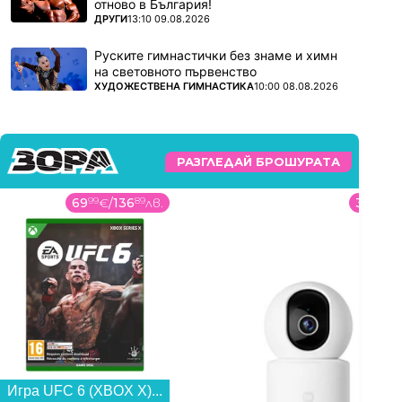
отново в България!
ПОВЕЧЕ ОТ
ДРУГИ
13:10 09.08.2026
Руските гимнастички без знаме и химн
на световното първенство
ПОВЕЧЕ ОТ
ХУДОЖЕСТВЕНА ГИМНАСТИКА
10:00 08.08.2026
РАЗГЛЕДАЙ БРОШУРАТА
69
99
€
/
136
89
лв.
32
99
€
/
Игра UFC 6 (XBOX X)...