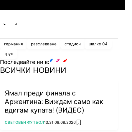
Линкълн Ред Импс
Share
save
германия
разследване
стадион
шалке 04
труп
Последвайте ни в:
facebook
instagram
youtube
ВСИЧКИ НОВИНИ
Ямал преди финала с
Аржентина: Виждам само как
вдигам купата! (ВИДЕО)
ПОВЕЧЕ ОТ
СВЕТОВЕН ФУТБОЛ
13:31 08.08.2026
add favorites