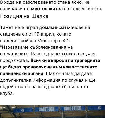
В хода на разследването стана ясно, че
починалият е
местен жител
на Гелзенкирхен.
Позиция на Шалке
Тимът не е играл домакински мачове на
стадиона си от 19 април, когато
победи Пройсен Мюнстер с 4:1.
"Изразяваме съболезнования на
опечалените. Разследването около случая
продължава.
Всички въпроси по трагедията
ще бъдат пренасочени към компетентните
полицейски органи
. Шалке няма да дава
допълнителна информация по случая и ще
съдейства на разследването", пишат от
клуба.