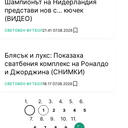
Шампионът на Нидерландия
представи нов с... кючек
(ВИДЕО)
ПОВЕЧЕ ОТ
СВЕТОВЕН ФУТБОЛ
21:41 07.08.2026
add favorites
Блясък и лукс: Показаха
сватбения комплекс на Роналдо
и Джорджина (СНИМКИ)
ПОВЕЧЕ ОТ
СВЕТОВЕН ФУТБОЛ
18:17 07.08.2026
add favorites
1
2
3
4
5
6
7
8
9