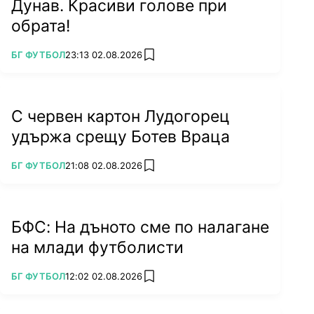
Дунав. Красиви голове при
обрата!
ПОВЕЧЕ ОТ
БГ ФУТБОЛ
23:13 02.08.2026
add favorites
С червен картон Лудогорец
удържа срещу Ботев Враца
ПОВЕЧЕ ОТ
БГ ФУТБОЛ
21:08 02.08.2026
add favorites
БФС: На дъното сме по налагане
на млади футболисти
ПОВЕЧЕ ОТ
БГ ФУТБОЛ
12:02 02.08.2026
add favorites