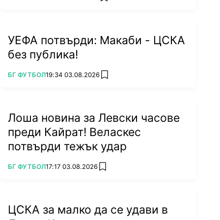
add favorites
УЕФА потвърди: Макаби - ЦСКА
без публика!
ПОВЕЧЕ ОТ
БГ ФУТБОЛ
19:34 03.08.2026
add favorites
Лоша новина за Левски часове
преди Кайрат! Веласкес
потвърди тежък удар
ПОВЕЧЕ ОТ
БГ ФУТБОЛ
17:17 03.08.2026
add favorites
ЦСКА за малко да се удави в