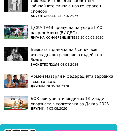
Локомотив Пловдив представи
юбилейните екипи с нов генерален
спонсор
ПОВЕЧЕ ОТ
ADVERTORIAL
17:41 17.07.2026
ЦСКА 1948 пропусна да удари ПАО
насред Атина (ВИДЕО)
ПОВЕЧЕ ОТ
ЛИГА НА КОНФЕРЕНЦИИТЕ
23:26 05.08.2026
Бившата годеница на Дончич взе
изненадващо решение в съдебната
битка
ПОВЕЧЕ ОТ
БАСКЕТБОЛ
22:16 06.08.2026
Армен Назарян и федерацията заровиха
томахавката
ПОВЕЧЕ ОТ
ДРУГИ
14:26 05.08.2026
БОК осигури стипендии за 16 млади
спортисти в подготовка за Дакар 2026
ПОВЕЧЕ ОТ
ДРУГИ
11:11 05.08.2026