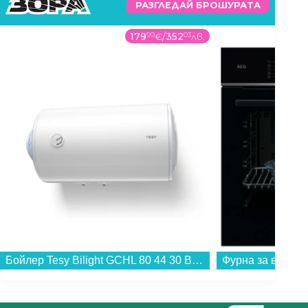
РАЗГЛЕДАЙ БРОШУРАТА
179
99
€
/
352
03
лв.
Бойлер Tesy Bilight GCHL 80 44 30 B12 TSR , 3 , 80 , C , Хоризонтален...