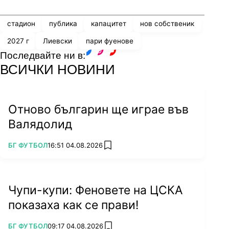
стадион
публика
капацитет
нов собственик
2027 г
Лиевски
пари фуенове
Последвайте ни в:
facebook
instagram
youtube
ВСИЧКИ НОВИНИ
Отново българин ще играе във
Валядолид
ПОВЕЧЕ ОТ
БГ ФУТБОЛ
16:51 04.08.2026
add favorites
Чупи-купи: Феновете на ЦСКА
показаха как се прави!
ПОВЕЧЕ ОТ
БГ ФУТБОЛ
09:17 04.08.2026