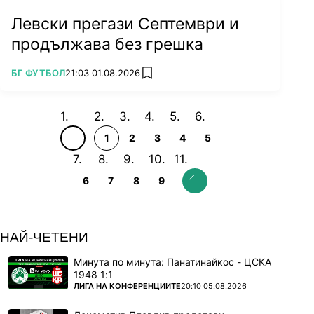
Левски прегази Септември и
продължава без грешка
ПОВЕЧЕ ОТ
БГ ФУТБОЛ
21:03 01.08.2026
add favorites
1
2
3
4
5
6
7
8
9
НАЙ-ЧЕТЕНИ
Минута по минута: Панатинайкос - ЦСКА
1948 1:1
ПОВЕЧЕ ОТ
ЛИГА НА КОНФЕРЕНЦИИТЕ
20:10 05.08.2026