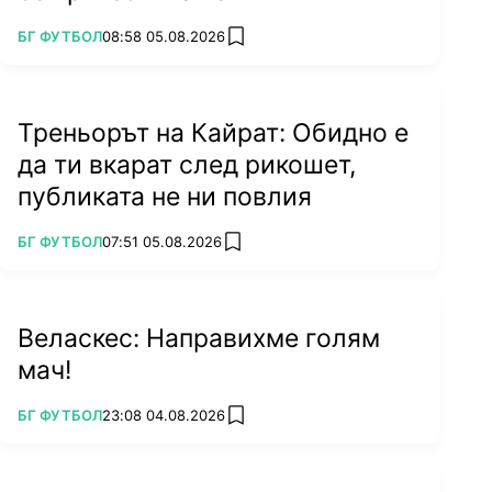
ПОВЕЧЕ ОТ
БГ ФУТБОЛ
08:58 05.08.2026
add favorites
Треньорът на Кайрат: Обидно е
да ти вкарат след рикошет,
публиката не ни повлия
ПОВЕЧЕ ОТ
БГ ФУТБОЛ
07:51 05.08.2026
add favorites
Веласкес: Направихме голям
мач!
ПОВЕЧЕ ОТ
БГ ФУТБОЛ
23:08 04.08.2026
add favorites