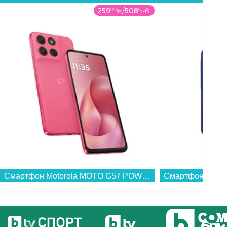
259
99
€
/
508
5
лв.
Смартфон Motorola MOTO G57 POWER 5G 256/12 PINK , 12 GB, 256 GB...