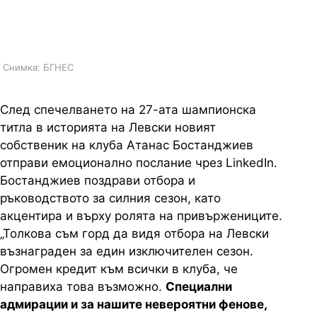
клуба, написа Атанас
Бостанджиев
Снимка: БГНЕС
След спечелването на 27-ата шампионска
титла в историята на Левски новият
собственик на клуба Атанас Бостанджиев
отправи емоционално послание чрез LinkedIn.
Бостанджиев поздрави отбора и
ръководството за силния сезон, като
акцентира и върху ролята на привържениците.
„Толкова съм горд да видя отбора на Левски
възнаграден за един изключителен сезон.
Огромен кредит към всички в клуба, че
направиха това възможно.
Специални
адмирации и за нашите невероятни фенове,