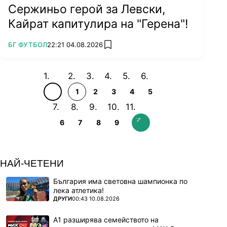
Сержиньо герой за Левски,
Кайрат капитулира на "Герена"!
ПОВЕЧЕ ОТ
БГ ФУТБОЛ
22:21 04.08.2026
add favorites
1
2
3
4
5
6
7
8
9
НАЙ-ЧЕТЕНИ
България има световна шампионка по
лека атлетика!
ПОВЕЧЕ ОТ
ДРУГИ
00:43 10.08.2026
А1 разширява семейството на