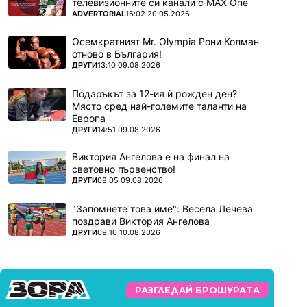
телевизионните си канали с MAX One
ПОВЕЧЕ ОТ
ADVERTORIAL
16:02 20.05.2026
Осемкратният Mr. Olympia Рони Колман
отново в България!
ПОВЕЧЕ ОТ
ДРУГИ
13:10 09.08.2026
Подаръкът за 12-ия ѝ рожден ден?
Място сред най-големите таланти на
Европа
ПОВЕЧЕ ОТ
ДРУГИ
14:51 09.08.2026
Виктория Ангелова е на финал на
световно първенство!
ПОВЕЧЕ ОТ
ДРУГИ
08:05 09.08.2026
"Запомнете това име": Весела Лечева
поздрави Виктория Ангелова
ПОВЕЧЕ ОТ
ДРУГИ
09:10 10.08.2026
РАЗГЛЕДАЙ БРОШУРАТА