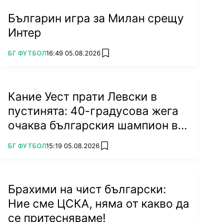
Българин игра за Милан срещу
Интер
ПОВЕЧЕ ОТ
БГ ФУТБОЛ
16:49 05.08.2026
add favorites
Кание Уест прати Левски в
пустинята: 40-градусова жега
очаква българския шампион в
Туркестан
ПОВЕЧЕ ОТ
БГ ФУТБОЛ
15:19 05.08.2026
add favorites
Брахими на чист български:
Ние сме ЦСКА, няма от какво да
се притесняваме!