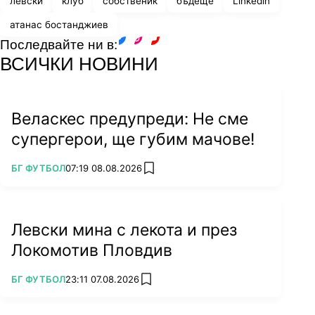
левски
клуб
собственик
бъдеще
Linkedin
атанас бостанджиев
Последвайте ни в:
facebook
instagram
youtube
ВСИЧКИ НОВИНИ
Веласкес предупреди: Не сме
супергерои, ще губим мачове!
ПОВЕЧЕ ОТ
БГ ФУТБОЛ
07:19 08.08.2026
add favorites
Левски мина с лекота и през
Локомотив Пловдив
ПОВЕЧЕ ОТ
БГ ФУТБОЛ
23:11 07.08.2026
add favorites