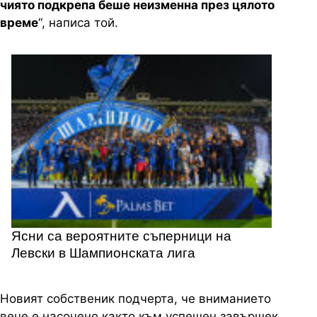
чиято подкрепа беше неизменна през цялото
време
“, написа той.
Ясни са вероятните съперници на
Левски в Шампионската лига
Новият собственик подчерта, че вниманието
вече е насочено както към успешен завършек