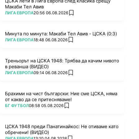
ЦСКА лети в Лига Европа след класика срещу
Макаби Тел Авив
ПОВЕЧЕ ОТ
ЛИГА ЕВРОПА
20:56 06.08.2026
add favorites
Минута по минута: Макаби Тел Авив - ЦСКА (0:3)
ПОВЕЧЕ ОТ
ЛИГА ЕВРОПА
18:48 06.08.2026
add favorites
Треньорът на ЦСКА 1948: Трябва да качим нивото
в реванша (ВИДЕО)
ПОВЕЧЕ ОТ
ЛИГА ЕВРОПА
09:14 06.08.2026
add favorites
Брахими на чист български: Ние сме ЦСКА, няма
от какво да се притесняваме!
ПОВЕЧЕ ОТ
БГ ФУТБОЛ
08:58 05.08.2026
add favorites
ЦСКА 1948 преди Панатинайкос: Не отиваме като
обречени! (ВИДЕО)
ПОВЕЧЕ ОТ
ЛИГА ЕВРОПА
13:10 04.08.2026