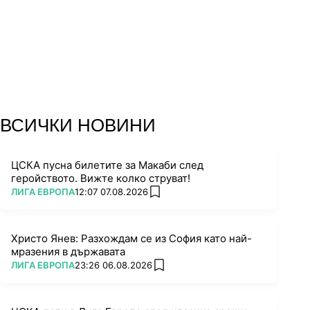
13.
ВСИЧКИ НОВИНИ
ЦСКА пусна билетите за Макаби след
геройството. Вижте колко струват!
ПОВЕЧЕ ОТ
ЛИГА ЕВРОПА
12:07 07.08.2026
add favorites
Христо Янев: Разхождам се из София като най-
мразения в държавата
ПОВЕЧЕ ОТ
ЛИГА ЕВРОПА
23:26 06.08.2026
add favorites