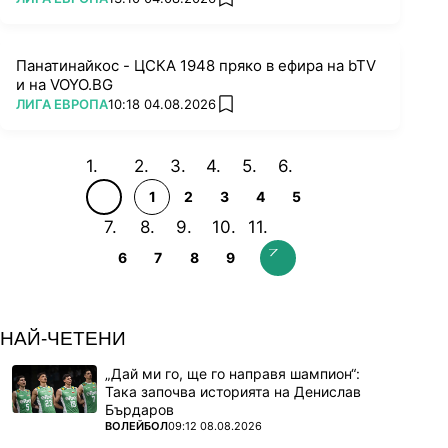
add favorites
Панатинайкос - ЦСКА 1948 пряко в ефира на bTV
и на VOYO.BG
ПОВЕЧЕ ОТ
ЛИГА ЕВРОПА
10:18 04.08.2026
add favorites
1
2
3
4
5
6
7
8
9
НАЙ-ЧЕТЕНИ
„Дай ми го, ще го направя шампион“:
Така започва историята на Денислав
Бърдаров
ПОВЕЧЕ ОТ
ВОЛЕЙБОЛ
09:12 08.08.2026