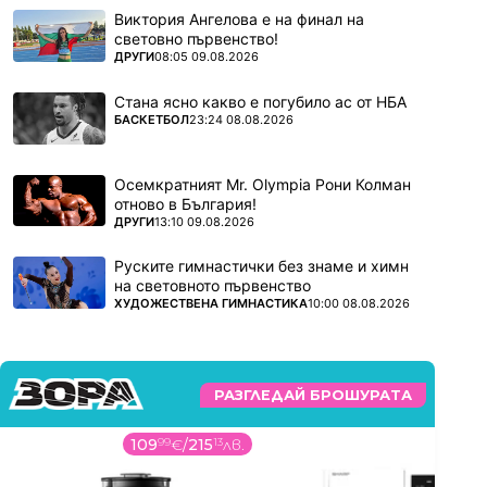
Виктория Ангелова е на финал на
световно първенство!
ПОВЕЧЕ ОТ
ДРУГИ
08:05 09.08.2026
Стана ясно какво е погубило ас от НБА
ПОВЕЧЕ ОТ
БАСКЕТБОЛ
23:24 08.08.2026
Осемкратният Mr. Olympia Рони Колман
отново в България!
ПОВЕЧЕ ОТ
ДРУГИ
13:10 09.08.2026
Руските гимнастички без знаме и химн
на световното първенство
ПОВЕЧЕ ОТ
ХУДОЖЕСТВЕНА ГИМНАСТИКА
10:00 08.08.2026
РАЗГЛЕДАЙ БРОШУРАТА
109
99
€
/
215
13
лв.
26