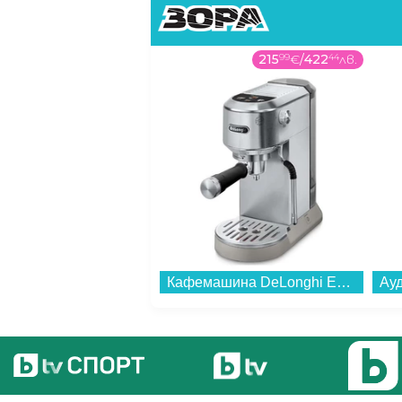
215
99
€
/
422
44
лв.
Кафемашина DeLonghi EC890.M...