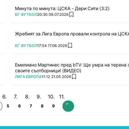
Минута по минута: ЦСКА - Дери Сити (3:2)
ПОВЕЧЕ ОТ
БГ ФУТБОЛ
20:30 09.07.2026
add favorites
Жребият за Лига Европа провали контрола на ЦСК
ПОВЕЧЕ ОТ
БГ ФУТБОЛ
17:54 17.06.2026
add favorites
Емилиано Мартинес пред bTV: Ще умра на терена 
своите съотборници! (ВИДЕО)
ПОВЕЧЕ ОТ
ЛИГА ЕВРОПА
11:12 21.05.2026
add favorites
5
6
7
8
9