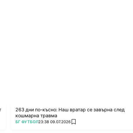
т
263 дни по-късно: Наш вратар се завърна след
кошмарна травма
ПОВЕЧЕ ОТ
БГ ФУТБОЛ
23:38 09.07.2026
add favorites