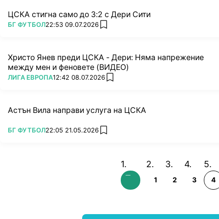
ЦСКА стигна само до 3:2 с Дери Сити
ПОВЕЧЕ ОТ
БГ ФУТБОЛ
22:53 09.07.2026
add favorites
Христо Янев преди ЦСКА - Дери: Няма напрежение
между мен и феновете (ВИДЕО)
ПОВЕЧЕ ОТ
ЛИГА ЕВРОПА
12:42 08.07.2026
add favorites
Астън Вила направи услуга на ЦСКА
ПОВЕЧЕ ОТ
БГ ФУТБОЛ
22:05 21.05.2026
add favorites
1
2
3
4