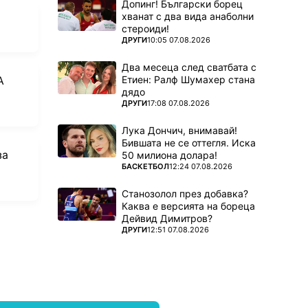
Допинг! Български борец
хванат с два вида анаболни
стероиди!
ПОВЕЧЕ ОТ
ДРУГИ
10:05 07.08.2026
Два месеца след сватбата с
Етиен: Ралф Шумахер стана
А
дядо
ПОВЕЧЕ ОТ
ДРУГИ
17:08 07.08.2026
Лука Дончич, внимавай!
Бившата не се оттегля. Иска
за
50 милиона долара!
ПОВЕЧЕ ОТ
БАСКЕТБОЛ
12:24 07.08.2026
Станозолол през добавка?
Каква е версията на бореца
Дейвид Димитров?
ПОВЕЧЕ ОТ
ДРУГИ
12:51 07.08.2026