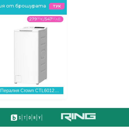
ния от брошурата
ТУК
279
99
€
/
547
62
лв.
495
99
€
/
970
08
лв
Пералня Crown CTL6012W , 1200 об./мин., 6.00 kg, C , Бял...
Смартфон POCO F8 PRO 256/12 TITANIUM SILVER , 12 GB, 256 GB...