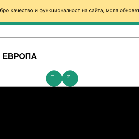
бро качество и функционалност на сайта, моля обновет
ФУТБОЛ (СВЯТ)
БАСКЕТБОЛ
ВОЛЕЙБОЛ
А ЕВРОПА
23.07.2026
20:00
ЦСКA
Тромсьо
23.07.2026
20:00
Андерлехт
Динамо Киев