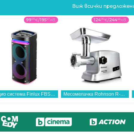
Виж всички предложе
99
99
€
/
195
57
лв.
124
99
€
/
244
46
лв.
Аудио система Finlux FBS60BLAST...
Месомелачка Rohnson R-5430...