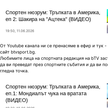
Спортен нюзрум: Тръпката в Америка,
еп 2: Шакира на "Ацтека" (ВИДЕО)
19:50, 11.06.2026
От Youtube канала ни се пренасяме в ефир и тук -
сайт btvsport.bg.
Любимите лица на спортната редакция на bTV заст
да ви преведат през спортните събития и да ви п
гледна точка.
Спортен нюзрум: Тръпката в Америка,
еп.1: Мондиалът чука на вратата
(ВИДЕО)