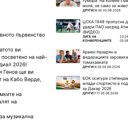
тумора: На колене съм
моля, не само за живот
ПОВЕЧЕ ОТ
ДРУГИ
08:40 05.08.2026
ЦСКА 1948 пропусна 
удари ПАО насред Ати
(ВИДЕО)
овното първенство
ПОВЕЧЕ ОТ
ЛИГА НА
23:2
КОНФЕРЕНЦИИТЕ
05.0
атото ви
Армен Назарян и
 посветено на най-
федерацията заровиха
томахавката
диал 2026!
ПОВЕЧЕ ОТ
ДРУГИ
14:26 05.08.2026
и Генов ще ви
БОК осигури стипендии
т на Кабо Верде,
млади спортисти в под
за Дакар 2026
ПОВЕЧЕ ОТ
ДРУГИ
11:11 05.08.2026
мките на
алят на
за музикална