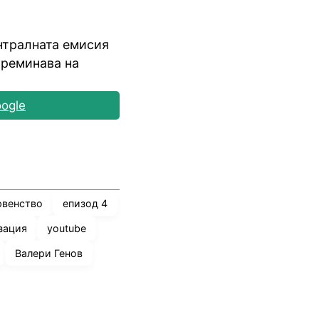
нтралната емисия
 преминава на
ogle
рвенство
епизод 4
зация
youtube
Валери Генов