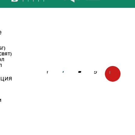
е
БГ)
СВЯТ)
ОЛ
Л
ция
И