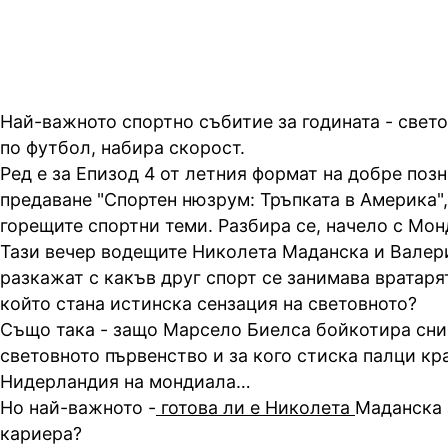
Най-важното спортно събитие за годината - свет
по футбол, набира скорост.
Ред е за Епизод 4 от летния формат на добре позн
предаване "Спортен нюзрум: Тръпката в Америка",
горещите спортни теми. Разбира се, начело с Мон
Тази вечер водещите Николета Маданска и Валер
разкажат с какъв друг спорт се занимава вратаря
който стана истинска сензация на световното?
Също така - защо Марсело Биелса бойкотира сни
световното първенство и за кого стиска палци кр
Нидерландия на мондиала…
Но най-важното -
готова ли е Николета
Маданска 
кариера?