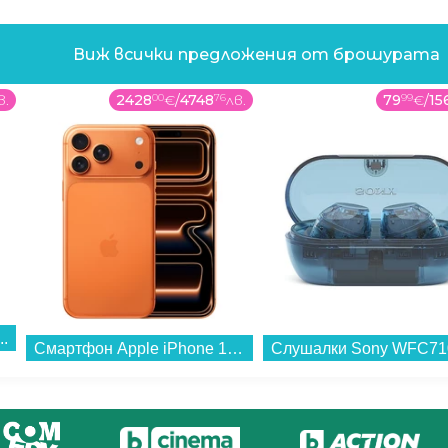
Виж всички предложения от брошурата
в.
2428
00
€
/
4748
76
лв.
79
99
€
/
15
..
Смартфон Apple iPhone 17 Pro Max 2TB Cosmic Orange mg004 , 12 GB, 2000 GB...