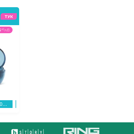
ТУК
6
45
лв.
229
99
€
/
449
83
лв.
389
99
€
Слушалки Sony WFC710NL , Bluetooth , IN-EAR (ТАПИ)...
Пералня Finlux FXN 1061T , 1000 об./мин., 6.00 kg, A , Бял...