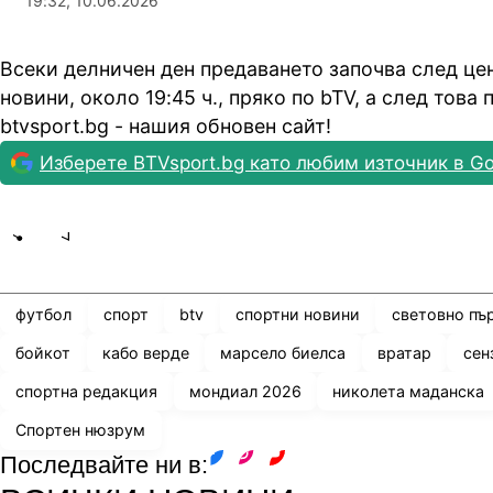
19:32, 10.06.2026
Всеки делничен ден предаването започва след це
новини, около 19:45 ч., пряко по bTV, а след това
btvsport.bg - нашия обновен сайт!
Изберете BTVsport.bg като любим източник в Go
Share
save
футбол
спорт
btv
спортни новини
световно пъ
бойкот
кабо верде
марсело биелса
вратар
сен
спортна редакция
мондиал 2026
николета маданска
Спортен нюзрум
Последвайте ни в:
facebook
instagram
youtube