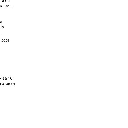
 и се
а си...
да
на
6
8.2026
 за 16
готовка