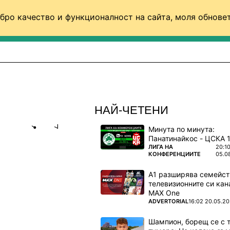
бро качество и функционалност на сайта, моля обновет
ФУТБОЛ (СВЯТ)
БАСКЕТБОЛ
ВОЛЕЙБОЛ
НАЙ-ЧЕТЕНИ
Минута по минута:
Share
save
ПОВЕЧЕ ОТ
ЛИГА НА
20:1
КОНФЕРЕНЦИИТЕ
05.0
В
А1 разширява семейст
телевизионните си кан
MAX One
одещи
ПОВЕЧЕ ОТ
ADVERTORIAL
16:02 20.05.2
нов
Шампион, борещ се с 