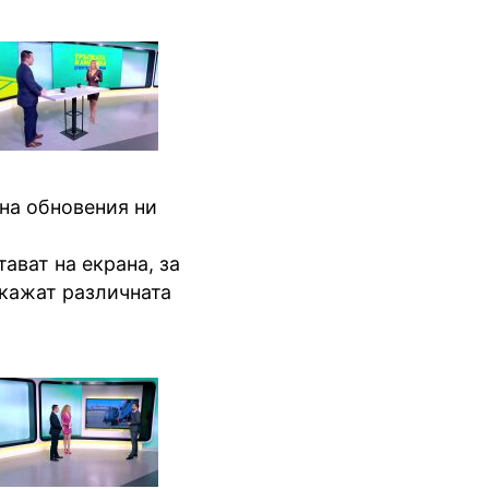
 на обновения ни
ават на екрана, за
окажат различната