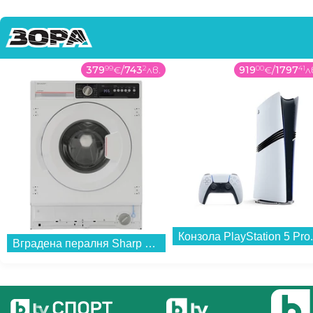
379
99
€
/
743
2
лв.
919
00
€
/
1797
41
л
Конзола PlayStation 5 Pro.
Вградена пералня Sharp ES-NIB714BWNA-EE , 1400 об./мин., 7.00 kg, A , Бял...