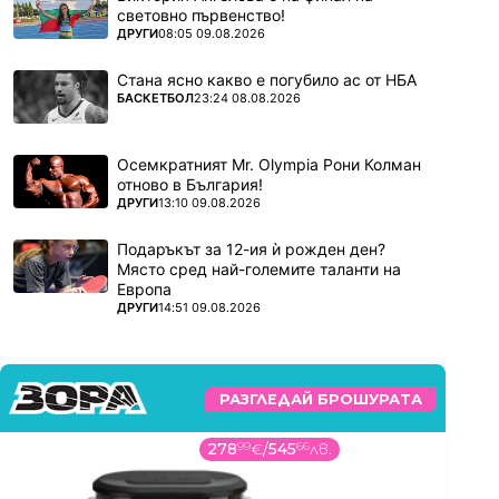
световно първенство!
ПОВЕЧЕ ОТ
ДРУГИ
08:05 09.08.2026
Стана ясно какво е погубило ас от НБА
ПОВЕЧЕ ОТ
БАСКЕТБОЛ
23:24 08.08.2026
Осемкратният Mr. Olympia Рони Колман
отново в България!
ПОВЕЧЕ ОТ
ДРУГИ
13:10 09.08.2026
Подаръкът за 12-ия ѝ рожден ден?
Място сред най-големите таланти на
Европа
ПОВЕЧЕ ОТ
ДРУГИ
14:51 09.08.2026
РАЗГЛЕДАЙ БРОШУРАТА
278
99
€
/
545
66
лв.