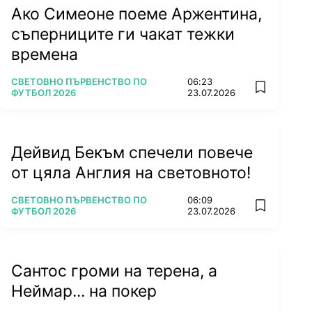
Ако Симеоне поеме Аржентина,
съперниците ги чакат тежки
времена
ПОВЕЧЕ ОТ
СВЕТОВНО ПЪРВЕНСТВО ПО
06:23
add favorit
ФУТБОЛ 2026
23.07.2026
Дейвид Бекъм спечели повече
от цяла Англия на световното!
ПОВЕЧЕ ОТ
СВЕТОВНО ПЪРВЕНСТВО ПО
06:09
add favorit
ФУТБОЛ 2026
23.07.2026
Сантос громи на терена, а
Неймар... на покер