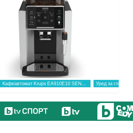
Кафеавтомат Krups EA910E10 SENSATION...