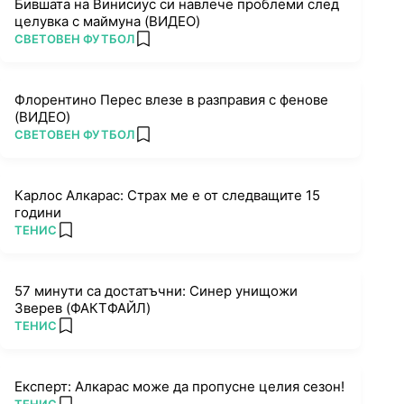
Бившата на Винисиус си навлече проблеми след
целувка с маймуна (ВИДЕО)
ПОВЕЧЕ ОТ
СВЕТОВЕН ФУТБОЛ
add favorites
Флорентино Перес влезе в разправия с фенове
(ВИДЕО)
ПОВЕЧЕ ОТ
СВЕТОВЕН ФУТБОЛ
add favorites
Карлос Алкарас: Страх ме е от следващите 15
години
ПОВЕЧЕ ОТ
ТЕНИС
add favorites
57 минути са достатъчни: Синер унищожи
Зверев (ФАКТФАЙЛ)
ПОВЕЧЕ ОТ
ТЕНИС
add favorites
Експерт: Алкарас може да пропусне целия сезон!
ПОВЕЧЕ ОТ