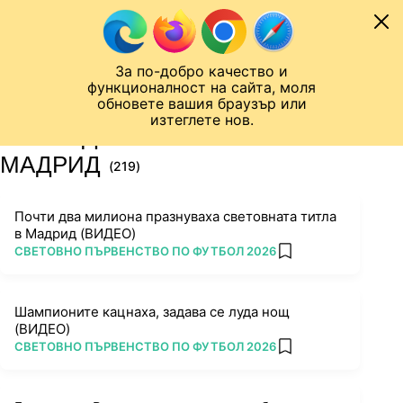
Към съдържанието
МОБИЛ
За по-добро качество и
Шампионска лига
Лига Европа
Лига на Конференциите
функционалност на сайта, моля
ЧАЛО
ТАГ
обновете вашия браузър или
изтеглете нов.
ПОСЛЕДНИ НОВИНИ ЗА
МАДРИД
(219)
Почти два милиона празнуваха световната титла
в Мадрид (ВИДЕО)
ПОВЕЧЕ ОТ
СВЕТОВНО ПЪРВЕНСТВО ПО ФУТБОЛ 2026
add favorites
Шампионите кацнаха, задава се луда нощ
(ВИДЕО)
ПОВЕЧЕ ОТ
СВЕТОВНО ПЪРВЕНСТВО ПО ФУТБОЛ 2026
add favorites