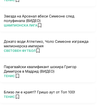
ТЕНИС
add favorites
Звезда на Арсенал вбеси Симеоне след
полуфинала (ВИДЕО)
ПОВЕЧЕ ОТ
ШАМПИОНСКА ЛИГА
add favorites
Докато води Атлетико, Чоло Симеоне изгражда
милионерска империя
ПОВЕЧЕ ОТ
СВЕТОВЕН ФУТБОЛ
add favorites
Парагвайски квалификант шокира Григор
Димитров в Мадрид (ВИДЕО)
ПОВЕЧЕ ОТ
ТЕНИС
add favorites
Близо ли е краят!? Гришо аут от Топ 100!
ПОВЕЧЕ ОТ
ТЕНИС
add favorites