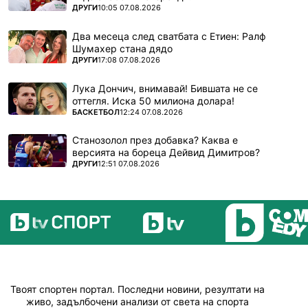
ПОВЕЧЕ ОТ
ДРУГИ
10:05 07.08.2026
Два месеца след сватбата с Етиен: Ралф
Шумахер стана дядо
ПОВЕЧЕ ОТ
ДРУГИ
17:08 07.08.2026
Лука Дончич, внимавай! Бившата не се
оттегля. Иска 50 милиона долара!
ПОВЕЧЕ ОТ
БАСКЕТБОЛ
12:24 07.08.2026
Станозолол през добавка? Каква е
версията на бореца Дейвид Димитров?
ПОВЕЧЕ ОТ
ДРУГИ
12:51 07.08.2026
Твоят спортен портал. Последни новини, резултати на
живо, задълбочени анализи от света на спорта