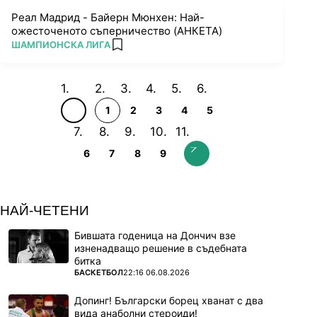
Реал Мадрид - Байерн Мюнхен: Най-
ожесточеното съперничество (АНКЕТА)
ПОВЕЧЕ ОТ
ШАМПИОНСКА ЛИГА
add favorites
1
2
3
4
5
6
7
8
9
НАЙ-ЧЕТЕНИ
Бившата годеница на Дончич взе
изненадващо решение в съдебната
битка
ПОВЕЧЕ ОТ
БАСКЕТБОЛ
22:16 06.08.2026
Допинг! Български борец хванат с два
вида анаболни стероиди!