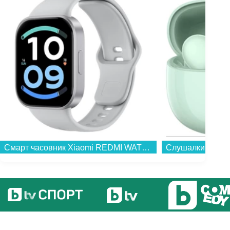
Смарт часовник Xiaomi REDMI WATCH 6 ACTIVE SILVER BHR09CXGL , 1.85...