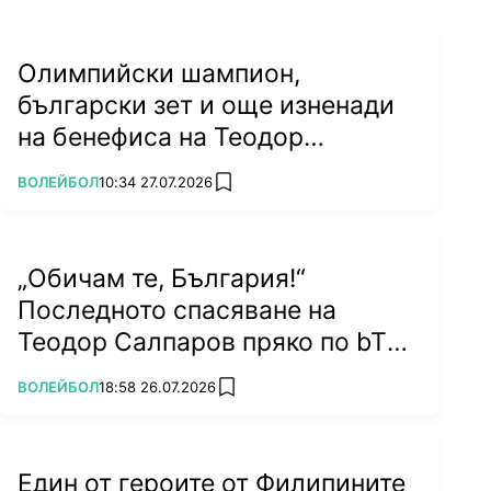
Олимпийски шампион,
български зет и още изненади
на бенефиса на Теодор
Салпаров
ПОВЕЧЕ ОТ
ВОЛЕЙБОЛ
10:34 27.07.2026
add favorites
„Обичам те, България!“
Последното спасяване на
Теодор Салпаров пряко по bTV
на 5 септември (ВИДЕО)
ПОВЕЧЕ ОТ
ВОЛЕЙБОЛ
18:58 26.07.2026
add favorites
Един от героите от Филипините