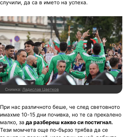
случили, да са в името на успеха.
Снимка:
Ладислав Цветков
При нас различното беше, че след световното
имахме 10-15 дни почивка, но те са прекалено
малко, за
да разбереш какво си постигнал.
Тези момчета още по-бързо трябва да се