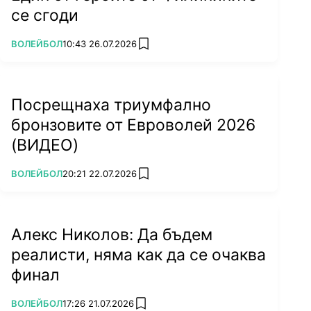
се сгоди
ПОВЕЧЕ ОТ
ВОЛЕЙБОЛ
10:43 26.07.2026
add favorites
Посрещнаха триумфално
бронзовите от Евроволей 2026
(ВИДЕО)
ПОВЕЧЕ ОТ
ВОЛЕЙБОЛ
20:21 22.07.2026
add favorites
Алекс Николов: Да бъдем
реалисти, няма как да се очаква
финал
ПОВЕЧЕ ОТ
ВОЛЕЙБОЛ
17:26 21.07.2026
add favorites