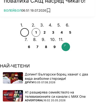
повалиха САЩ насред Чикаго!
ПОВЕЧЕ ОТ
ВОЛЕЙБОЛ
06:51 19.07.2026
add favorites
1
2
3
4
5
6
7
8
9
НАЙ-ЧЕТЕНИ
Допинг! Български борец хванат с два
вида анаболни стероиди!
ПОВЕЧЕ ОТ
ДРУГИ
10:05 07.08.2026
А1 разширява семейството на
телевизионните си канали с MAX One
ПОВЕЧЕ ОТ
ADVERTORIAL
16:02 20.05.2026