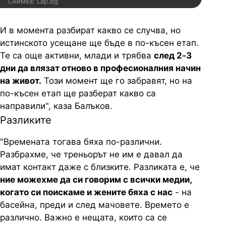
Снимка: Lap.bg
И в момента разбират какво се случва, но
истинското усещане ще бъде в по-късен етап.
Те са още активни, млади и трябва
след 2-3
дни да влязат отново в професионалния начин
на живот.
Този момент ще го забравят, но на
по-късен етап ще разберат какво са
направили", каза Балъков.
Разликите
"Времената тогава бяха по-различни.
Разбрахме, че треньорът не им е давал да
имат контакт даже с близките. Разликата е, че
ние можехме да си говорим с всички медии,
когато си поискаме и жените бяха с нас
- на
басейна, преди и след мачовете. Времето е
различно. Важно е нещата, които са се