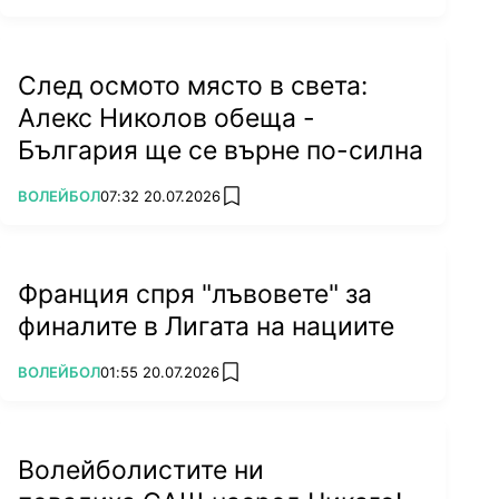
След осмото място в света:
Алекс Николов обеща -
България ще се върне по-силна
ПОВЕЧЕ ОТ
ВОЛЕЙБОЛ
07:32 20.07.2026
add favorites
Франция спря "лъвовете" за
финалите в Лигата на нациите
ПОВЕЧЕ ОТ
ВОЛЕЙБОЛ
01:55 20.07.2026
add favorites
Волейболистите ни