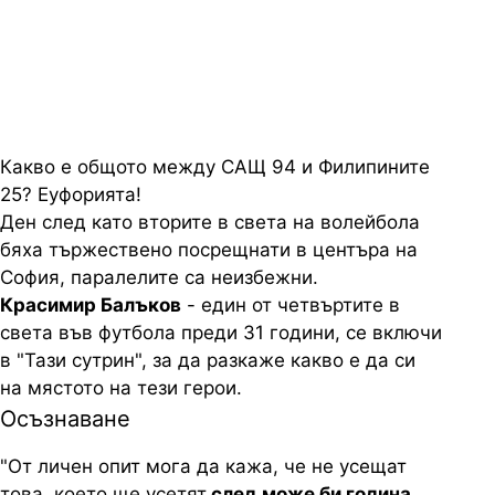
прави паралел между
посрещането тогава и сега
Какво е общото между САЩ 94 и Филипините
25? Еуфорията!
Ден след като вторите в света на волейбола
бяха тържествено посрещнати в центъра на
София, паралелите са неизбежни.
Красимир Балъков
- един от четвъртите в
света във футбола преди 31 години, се включи
в "Тази сутрин", за да разкаже какво е да си
на мястото на тези герои.
Осъзнаване
"От личен опит мога да кажа, че не усещат
това, което ще усетят
след
може би година