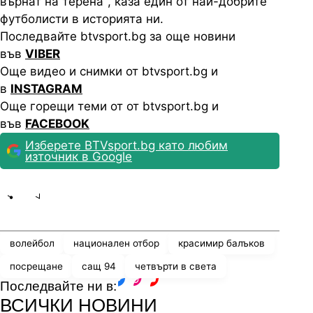
върнат на терена", каза един от най-добрите
футболисти в историята ни.
Последвайте btvsport.bg за още новини
във
VIBER
Още видео и снимки от btvsport.bg и
в
INSTAGRAM
Още горещи теми от от btvsport.bg и
във
FACEBOOK
Изберете BTVsport.bg като любим
източник в Google
Share
save
волейбол
национален отбор
красимир балъков
посрещане
сащ 94
четвърти в света
Последвайте ни в:
facebook
instagram
youtube
ВСИЧКИ НОВИНИ