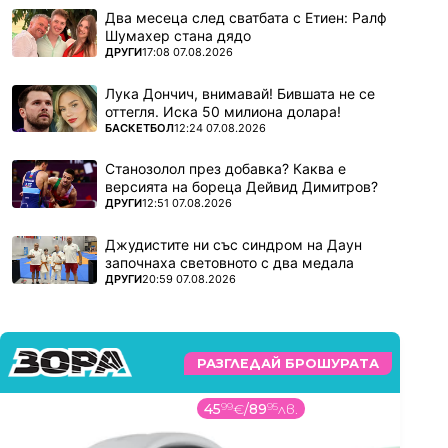
Два месеца след сватбата с Етиен: Ралф
Шумахер стана дядо
ПОВЕЧЕ ОТ
ДРУГИ
17:08 07.08.2026
Лука Дончич, внимавай! Бившата не се
оттегля. Иска 50 милиона долара!
ПОВЕЧЕ ОТ
БАСКЕТБОЛ
12:24 07.08.2026
Станозолол през добавка? Каква е
версията на бореца Дейвид Димитров?
ПОВЕЧЕ ОТ
ДРУГИ
12:51 07.08.2026
Джудистите ни със синдром на Даун
започнаха световното с два медала
ПОВЕЧЕ ОТ
ДРУГИ
20:59 07.08.2026
РАЗГЛЕДАЙ БРОШУРАТА
45
99
€
/
89
95
лв.