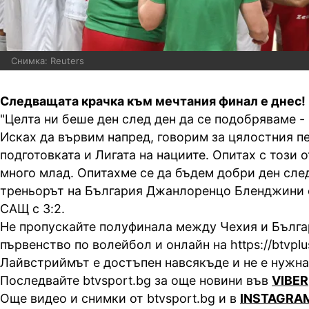
Снимка: Reuters
Следващата крачка към мечтания финал е днес!
"Целта ни беше ден след ден да се подобряваме - 
Исках да вървим напред, говорим за цялостния пе
подготовката и Лигата на нациите. Опитах с този о
много млад. Опитахме се да бъдем добри ден след 
треньорът на България Джанлоренцо Бленджини 
САЩ с 3:2.
Не пропускайте полуфинала между Чехия и Бълга
първенство по волейбол и онлайн на https://btvplus.
Лайвстриймът е достъпен навсякъде и не е нужна
Последвайте btvsport.bg за още новини във
VIBER
Още видео и снимки от btvsport.bg и в
INSTAGRA