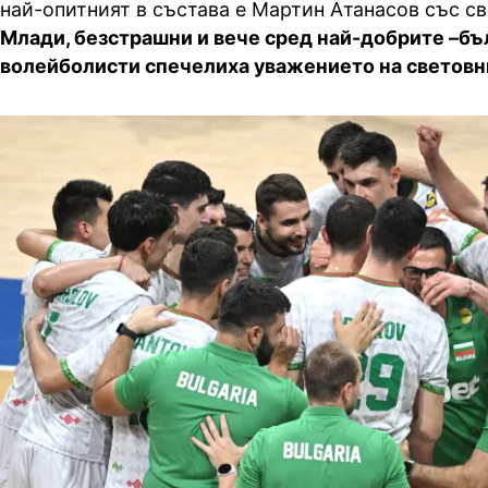
най-опитният в състава е Мартин Атанасов със св
Млади, безстрашни и вече сред най-добрите –бъ
волейболисти спечелиха уважението на световн