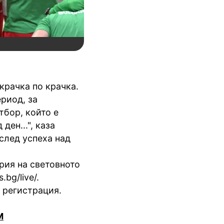
крачка по крачка.
риод, за
тбор, който е
ден...", каза
след успеха над
рия на световното
bg/live/.
 регистрация.
M