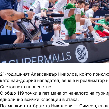
21-годишният Александър Николов, който приклю
като най-добрия нападател, вече е и реализатор 
Световното първенство.
С общо 119 точки в пет мача от началото на турни
еднолично всички класации в атака.
По-малкият от братята Николови — Симеон, същ