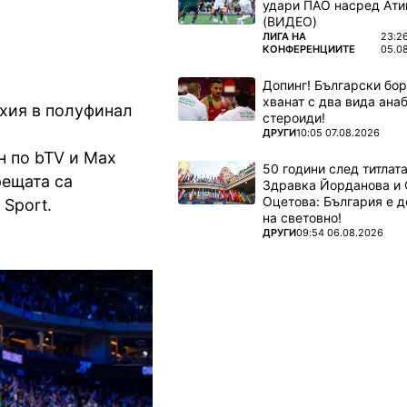
удари ПАО насред Ати
(ВИДЕО)
ПОВЕЧЕ ОТ
ЛИГА НА
23:2
КОНФЕРЕНЦИИТЕ
05.0
Допинг! Български бо
хванат с два вида ана
хия в полуфинал
стероиди!
ПОВЕЧЕ ОТ
ДРУГИ
10:05 07.08.2026
н по bTV и Mаx
50 години след титлата
рещата са
Здравка Йорданова и 
Оцетова: България е 
Sport.
на световно!
ПОВЕЧЕ ОТ
ДРУГИ
09:54 06.08.2026