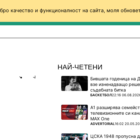
бро качество и функционалност на сайта, моля обновет
ФУТБОЛ (СВЯТ)
БАСКЕТБОЛ
ВОЛЕЙБОЛ
НАЙ-ЧЕТЕНИ
Бившата годеница на 
Share
save
взе изненадващо реше
съдебната битка
ПОВЕЧЕ ОТ
БАСКЕТБОЛ
22:16 06.08.202
ТБОР –
А1 разширява семейст
телевизионните си кан
MAX One
рия -
ПОВЕЧЕ ОТ
ADVERTORIAL
16:02 20.05.2
ЦСКА 1948 пропусна 