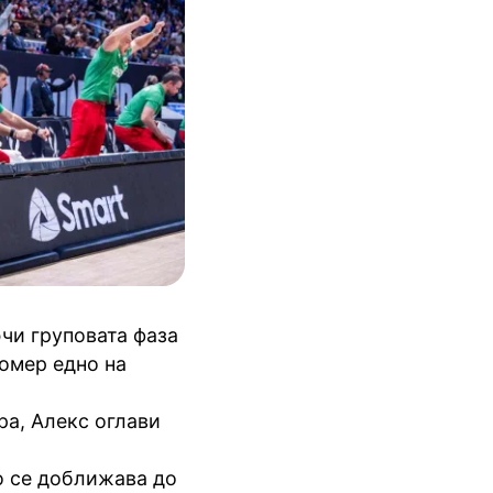
чи груповата фаза
номер едно на
ра, Алекс оглави
о се доближава до