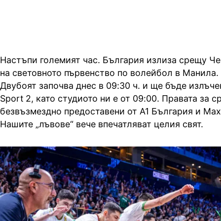
Настъпи големият час. България излиза срещу Че
на световното първенство по волейбол в Манила.
Двубоят започва днес в 09:30 ч. и ще бъде излъче
Sport 2, като студиото ни е от 09:00. Правата за с
безвъзмездно предоставени от А1 България и Mаx 
Нашите „лъвове“ вече впечатляват целия свят.