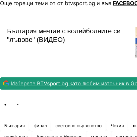
Още горещи теми от от btvsport.bg и във
FACEBO
България мечтае с волейболните си
"лъвове" (ВИДЕО)
Изберете BTVsport.bg като любим източник в Go
Share
save
България
финал
световно първенство
Чехия
л
полуфинал
Александър Николов
манила
симеон н