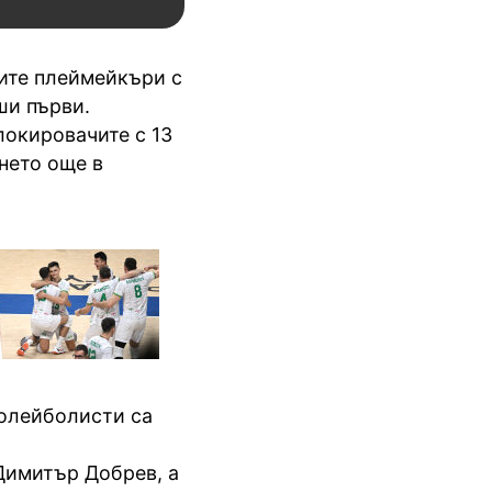
ите плеймейкъри с
ши първи.
локировачите с 13
нето още в
волейболисти са
 Димитър Добрев, а