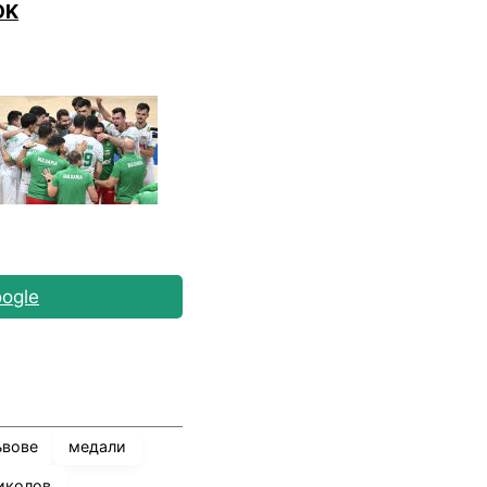
OK
ogle
ъвове
медали
иколов