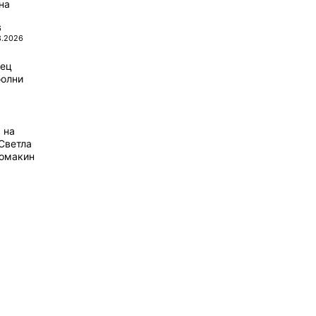
на
6
8.2026
рец
болни
 на
Светла
домакин