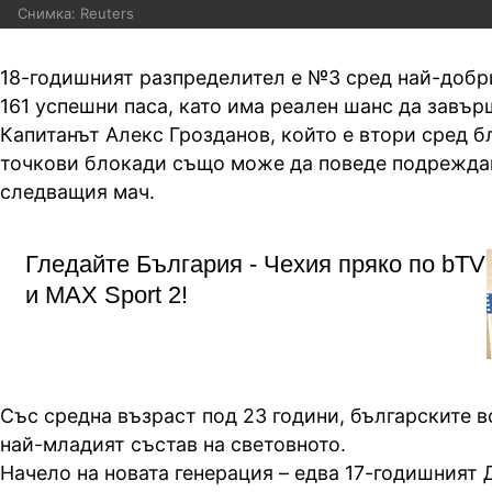
Снимка: Reuters
18-годишният разпределител е №3 сред най-добр
161 успешни паса, като има реален шанс да завър
Капитанът Алекс Грозданов, който е втори сред б
точкови блокади също може да поведе подрежда
следващия мач.
Гледайте България - Чехия пряко по bTV
и MAX Sport 2!
Със средна възраст под 23 години, българските 
най-младият състав на световното.
Начело на новата генерация – едва 17-годишният