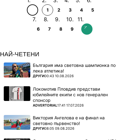
1
2
3
4
5
6
7
8
9
НАЙ-ЧЕТЕНИ
България има световна шампионка по
лека атлетика!
ПОВЕЧЕ ОТ
ДРУГИ
00:43 10.08.2026
Локомотив Пловдив представи
юбилейните екипи с нов генерален
спонсор
ПОВЕЧЕ ОТ
ADVERTORIAL
17:41 17.07.2026
Виктория Ангелова е на финал на
световно първенство!
ПОВЕЧЕ ОТ
ДРУГИ
08:05 09.08.2026