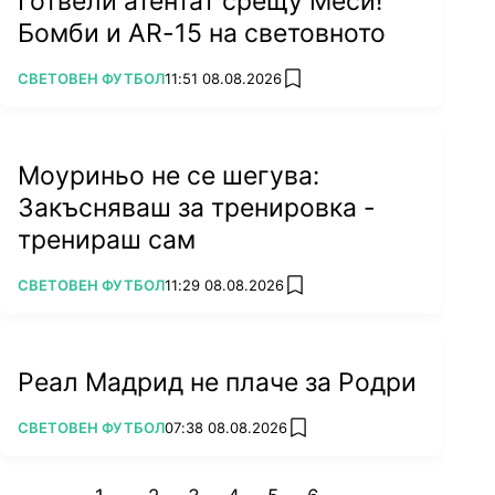
Готвели атентат срещу Меси!
Бомби и AR-15 на световното
ПОВЕЧЕ ОТ
СВЕТОВЕН ФУТБОЛ
11:51 08.08.2026
add favorites
Моуриньо не се шегува:
Закъсняваш за тренировка -
тренираш сам
ПОВЕЧЕ ОТ
СВЕТОВЕН ФУТБОЛ
11:29 08.08.2026
add favorites
Реал Мадрид не плаче за Родри
ПОВЕЧЕ ОТ
СВЕТОВЕН ФУТБОЛ
07:38 08.08.2026
add favorites