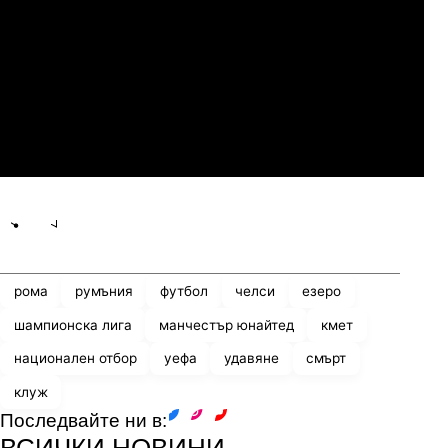
Слован Братислава
07.2026
19:00
04.
Мджельби
Линкълн Ред Импс
Share
save
рома
румъния
футбол
челси
езеро
шампионска лига
манчестър юнайтед
кмет
национален отбор
уефа
удавяне
смърт
клуж
Последвайте ни в:
facebook
instagram
youtube
ВСИЧКИ НОВИНИ