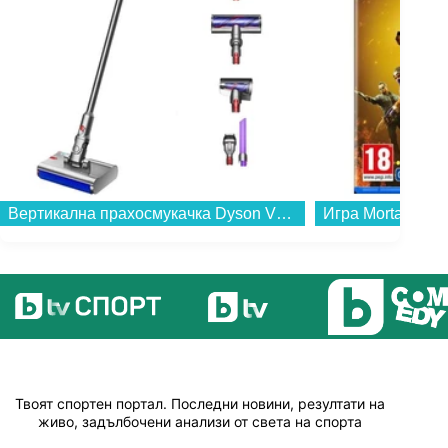
Вертикална прахосмукачка Dyson V12s Detect Slim Submarine (485350-01)...
Твоят спортен портал. Последни новини, резултати на
живо, задълбочени анализи от света на спорта