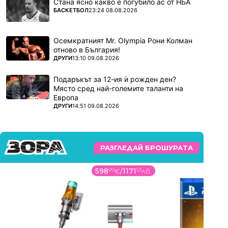
Стана ясно какво е погубило ас от НБА
ПОВЕЧЕ ОТ
БАСКЕТБОЛ
23:24 08.08.2026
Осемкратният Mr. Olympia Рони Колман
отново в България!
ПОВЕЧЕ ОТ
ДРУГИ
13:10 09.08.2026
Подаръкът за 12-ия ѝ рожден ден?
Място сред най-големите таланти на
Европа
ПОВЕЧЕ ОТ
ДРУГИ
14:51 09.08.2026
РАЗГЛЕДАЙ БРОШУРАТА
598
99
€
/
1171
53
лв.