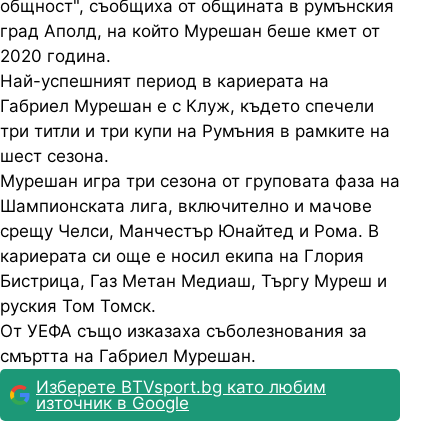
общност", съобщиха от общината в румънския
град Аполд, на който Мурешан беше кмет от
2020 година.
Най-успешният период в кариерата на
Габриел Мурешан е с Клуж, където спечели
три титли и три купи на Румъния в рамките на
шест сезона.
Мурешан игра три сезона от груповата фаза на
Шампионската лига, включително и мачове
срещу Челси, Манчестър Юнайтед и Рома. В
кариерата си още е носил екипа на Глория
Бистрица, Газ Метан Медиаш, Търгу Муреш и
руския Том Томск.
От УЕФА също изказаха съболезнования за
смъртта на Габриел Мурешан.
Изберете BTVsport.bg като любим
източник в Google