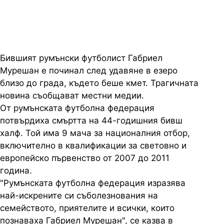
Бившият румънски футболист Габриел
Мурешан е починал след удавяне в езеро
близо до града, където беше кмет. Трагичната
новина съобщават местни медии.
От румънската футболна федерация
потвърдиха смъртта на 44-годишния бивш
халф. Той има 9 мача за националния отбор,
включително в квалификации за световно и
европейско първенство от 2007 до 2011
година.
"Румънската футболна федерация изразява
най-искрените си съболезнования на
семейството, приятелите и всички, които
познаваха Габриел Мурешан", се казва в