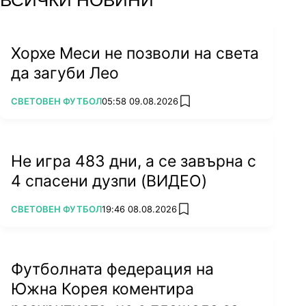
Хорхе Меси не позволи на света
да загуби Лео
ПОВЕЧЕ ОТ
СВЕТОВЕН ФУТБОЛ
05:58 09.08.2026
add favorites
Не игра 483 дни, а се завърна с
4 спасени дузпи (ВИДЕО)
ПОВЕЧЕ ОТ
СВЕТОВЕН ФУТБОЛ
19:46 08.08.2026
add favorites
Футболната федерация на
Южна Корея коментира