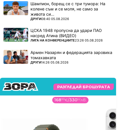
Шампион, борещ се с три тумора: На
колене съм и се моля, не само за
живота си...
ПОВЕЧЕ ОТ
ДРУГИ
08:40 05.08.2026
ЦСКА 1948 пропусна да удари ПАО
насред Атина (ВИДЕО)
ПОВЕЧЕ ОТ
ЛИГА НА КОНФЕРЕНЦИИТЕ
23:26 05.08.2026
Армен Назарян и федерацията заровиха
томахавката
ПОВЕЧЕ ОТ
ДРУГИ
14:26 05.08.2026
РАЗГЛЕДАЙ БРОШУРАТА
168
99
€
/
330
52
лв.