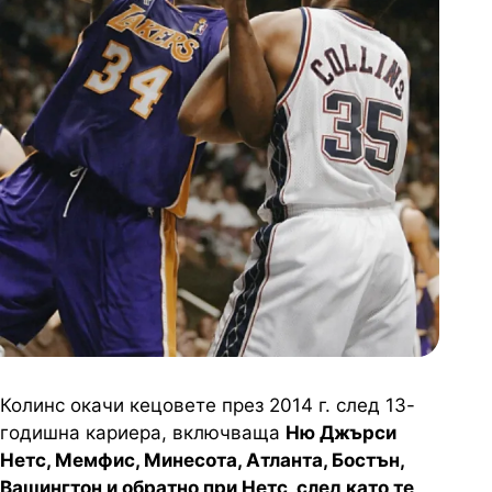
Колинс окачи кецовете през 2014 г. след 13-
годишна кариера, включваща
Ню Джърси
Нетс, Мемфис, Минесота, Атланта, Бостън,
Вашингтон и обратно при Нетс, след като те