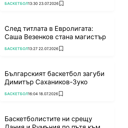
ПОВЕЧЕ ОТ
БАСКЕТБОЛ
13:30 23.07.2026
add favorites
След титлата в Евролигата:
Саша Везенков стана магистър
ПОВЕЧЕ ОТ
БАСКЕТБОЛ
13:27 22.07.2026
add favorites
Българският баскетбол загуби
Димитър Сахаников-Зуко
ПОВЕЧЕ ОТ
БАСКЕТБОЛ
16:04 18.07.2026
add favorites
Баскетболистите ни срещу
Дания и Румъния по пътя към