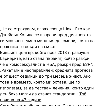
миналия декември
„Не се страхувам, играх срещу Шак.“ Ето как
Джейсън Колинс се изправи пред диагнозата
си мозъчен тумор миналия декември, която на
практика го осъди на смърт.
Бившият център, който през 2013 г. разруши
бариерите, като стана първият, който разкри,
че е хомосексуалист в НБА, разкри пред ESPN:
„Ракът ми е неоперабилен; средната прогноза
е от шест седмици до три месеца живот. Ако
това е времето, което ми остава, ще го
използвам, за да тествам лечения, които един
ден биха могли да станат стандартни.“
Той
почина на 47 години
.
Семейството обяви новината: „С тежки сърца