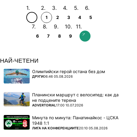
1
2
3
4
5
6
7
8
9
НАЙ-ЧЕТЕНИ
Олимпийски герой остана без дом
ПОВЕЧЕ ОТ
ДРУГИ
06:46 05.08.2026
Планински маршрут с велосипед: как да
не подцените терена
ПОВЕЧЕ ОТ
ADVERTORIAL
17:00 10.07.2026
Минута по минута: Панатинайкос - ЦСКА
1948 1:1
ПОВЕЧЕ ОТ
ЛИГА НА КОНФЕРЕНЦИИТЕ
20:10 05.08.2026