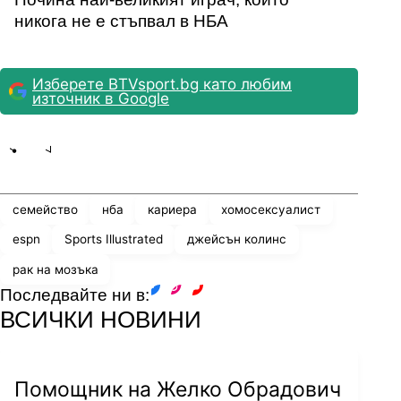
никога не е стъпвал в НБА
Изберете BTVsport.bg като любим
източник в Google
Share
save
семейство
нба
кариера
хомосексуалист
espn
Sports Illustrated
джейсън колинс
рак на мозъка
Последвайте ни в:
facebook
instagram
youtube
ВСИЧКИ НОВИНИ
Помощник на Желко Обрадович