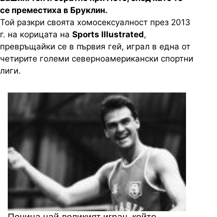
се преместиха в Бруклин.
Той разкри своята хомосексуалност през 2013
г. на корицата на
Sports Illustrated
,
превръщайки се в първия гей, играл в една от
четирите големи северноамерикански спортни
лиги.
Почина най-великият играч, който