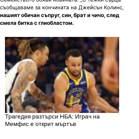
съобщаваме за кончината на Джейсън Колинс,
нашият обичан съпруг, син, брат и чичо, след
смела битка с глиобластом.
Трагедия разтърси НБА: Играч на
Мемфис е открит мъртъв