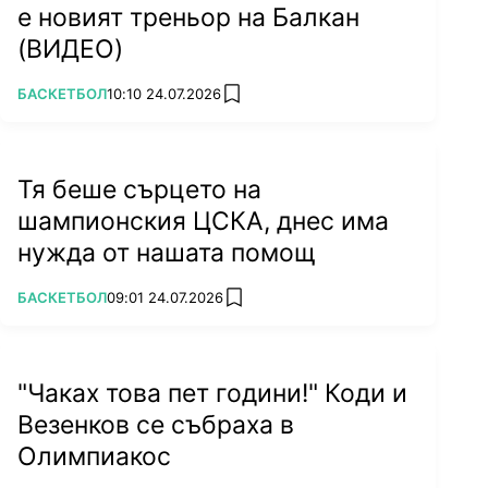
е новият треньор на Балкан
(ВИДЕО)
ПОВЕЧЕ ОТ
БАСКЕТБОЛ
10:10 24.07.2026
add favorites
Тя беше сърцето на
шампионския ЦСКА, днес има
нужда от нашата помощ
ПОВЕЧЕ ОТ
БАСКЕТБОЛ
09:01 24.07.2026
add favorites
"Чаках това пет години!" Коди и
Везенков се събраха в
Олимпиакос