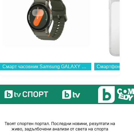
Смарт часовник Samsung GALAXY WATCH 7 40MM GREEN SM-L300NZGA , 1.31 , 2 , 32GB вградена памет , Exynos W1000...
Твоят спортен портал. Последни новини, резултати на
живо, задълбочени анализи от света на спорта