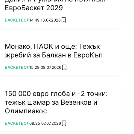
ЕвроБаскет 2029
ПОВЕЧЕ ОТ
БАСКЕТБОЛ
14:49 16.07.2026
add favorites
Монако, ПАОК и още: Тежък
жребий за Балкан в ЕвроКъп
ПОВЕЧЕ ОТ
БАСКЕТБОЛ
15:29 08.07.2026
add favorites
150 000 евро глоба и -2 точки:
тежък шамар за Везенков и
Олимпиакос
ПОВЕЧЕ ОТ
БАСКЕТБОЛ
08:25 07.07.2026
add favorites