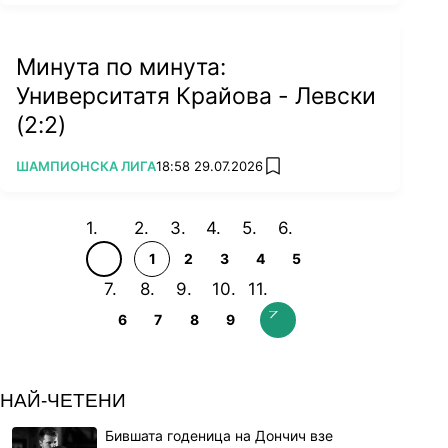
Минута по минута:
Университатя Крайова - Левски
(2:2)
ПОВЕЧЕ ОТ
ШАМПИОНСКА ЛИГА
18:58 29.07.2026
add favorites
1
2
3
4
5
6
7
8
9
НАЙ-ЧЕТЕНИ
Бившата годеница на Дончич взе