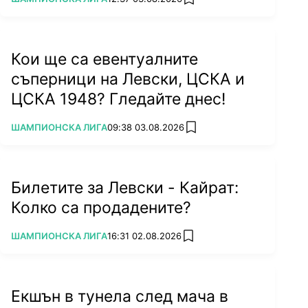
add favorites
Кои ще са евентуалните
съперници на Левски, ЦСКА и
ЦСКА 1948? Гледайте днес!
ПОВЕЧЕ ОТ
ШАМПИОНСКА ЛИГА
09:38 03.08.2026
add favorites
Билетите за Левски - Кайрат:
Колко са продадените?
ПОВЕЧЕ ОТ
ШАМПИОНСКА ЛИГА
16:31 02.08.2026
add favorites
Екшън в тунела след мача в