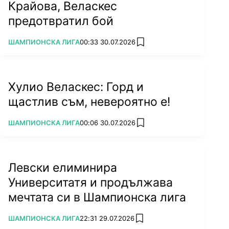
Крайова, Веласкес
предотвратил бой
ПОВЕЧЕ ОТ
ШАМПИОНСКА ЛИГА
00:33 30.07.2026
add favorites
Хулио Веласкес: Горд и
щастлив съм, невероятно е!
ПОВЕЧЕ ОТ
ШАМПИОНСКА ЛИГА
00:06 30.07.2026
add favorites
Левски елиминира
Университатя и продължава
мечтата си в Шампионска лига
ПОВЕЧЕ ОТ
ШАМПИОНСКА ЛИГА
22:31 29.07.2026
add favorites