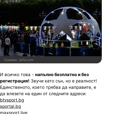
Снимка: uefa.com
И всичко това -
напълно безплатно и без
регистрация!
Звучи като сън, но е реалност!
Единственото, което трябва да направите, е
да влезете на един от следните адреси:
btvsport.bg
sportal.bg
maxsport.live