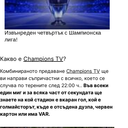
Извънреден четвъртък с Шампионска
лига!
Какво е
Champions TV
?
Комбинираното предаване
Champions TV
ще
ви направи съпричастни с всичко, което се
случва по терените след 22:00 ч..
Във всеки
един миг и за всяка част от секундата ще
знаете на кой стадион е вкаран гол, кой е
голмайсторът, къде е отсъдена дузпа, червен
картон или има
VAR.