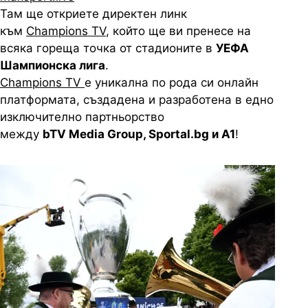
Там ще откриете директен линк
към
Champions TV
, който ще ви пренесе на
всяка гореща точка от стадионите в
УЕФА
Шампионска лига
.
Champions
TV
е уникална по рода си онлайн
платформата, създадена и разработена в едно
изключително партньорство
между
bTV
Media
Group
, Sportal.bg и A1
!