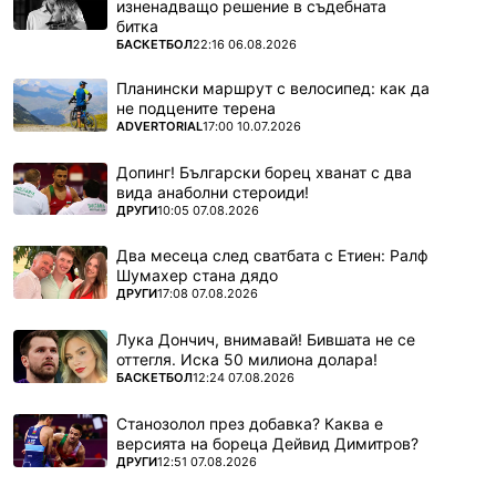
изненадващо решение в съдебната
битка
ПОВЕЧЕ ОТ
БАСКЕТБОЛ
22:16 06.08.2026
Планински маршрут с велосипед: как да
не подцените терена
ПОВЕЧЕ ОТ
ADVERTORIAL
17:00 10.07.2026
Допинг! Български борец хванат с два
вида анаболни стероиди!
ПОВЕЧЕ ОТ
ДРУГИ
10:05 07.08.2026
Два месеца след сватбата с Етиен: Ралф
Шумахер стана дядо
ПОВЕЧЕ ОТ
ДРУГИ
17:08 07.08.2026
Лука Дончич, внимавай! Бившата не се
оттегля. Иска 50 милиона долара!
ПОВЕЧЕ ОТ
БАСКЕТБОЛ
12:24 07.08.2026
Станозолол през добавка? Каква е
версията на бореца Дейвид Димитров?
ПОВЕЧЕ ОТ
ДРУГИ
12:51 07.08.2026