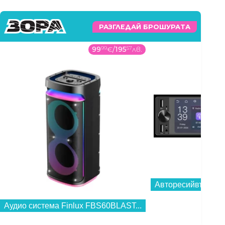
РАЗГЛЕДАЙ БРОШУРАТА
99
99
€
/
195
57
лв.
Авторесийвър Cro
Аудио система Finlux FBS60BLAST...