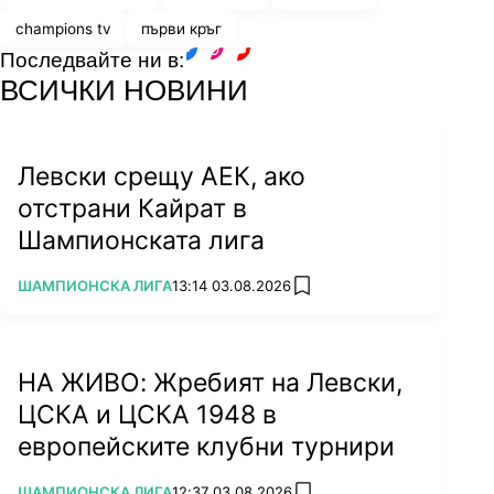
champions tv
първи кръг
Последвайте ни в:
facebook
instagram
youtube
ВСИЧКИ НОВИНИ
Левски срещу АЕК, ако
отстрани Кайрат в
Шампионската лига
ПОВЕЧЕ ОТ
ШАМПИОНСКА ЛИГА
13:14 03.08.2026
add favorites
НА ЖИВО: Жребият на Левски,
ЦСКА и ЦСКА 1948 в
европейските клубни турнири
ПОВЕЧЕ ОТ
ШАМПИОНСКА ЛИГА
12:37 03.08.2026