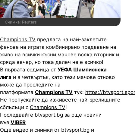
Снимка: Reuters
Champions
TV
предлага на най-заклетите
фенове на играта комбинирано предаване на
живо на всички късни мачове всяка вторник и
сряда вечер, но това далеч не е всичко!
В първата седмица от
УЕФА Шампионска
лига
и в четвъртък, като тези мачове отново
може да проследите на
платформата
Champions
TV
тук:
https://btvsport.spo
Не пропускайте да изживеете най-зрелищните
сблъсъци с
Champions TV
!
Последвайте btvsport.bg за още новини
във
VIBER
Още видео и снимки от btvsport.bg и