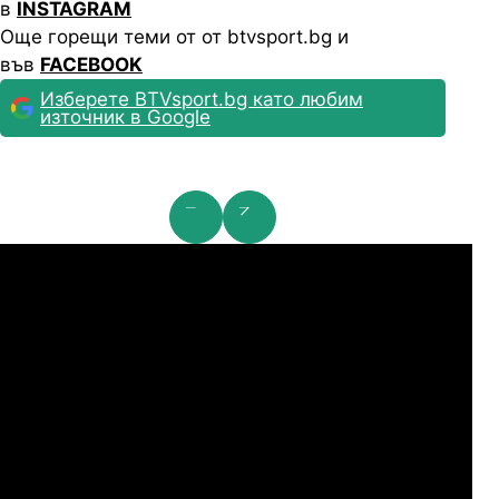
в
INSTAGRAM
Още горещи теми от от btvsport.bg и
във
FACEBOOK
Изберете BTVsport.bg като любим
източник в Google
мпионска лига: 2nd Qualifying Round
Ша
07.2026
19:00
04.
Арарат-Армениа
Шамрок Роувърс
07.2026
19:00
04.
Сабах Баку