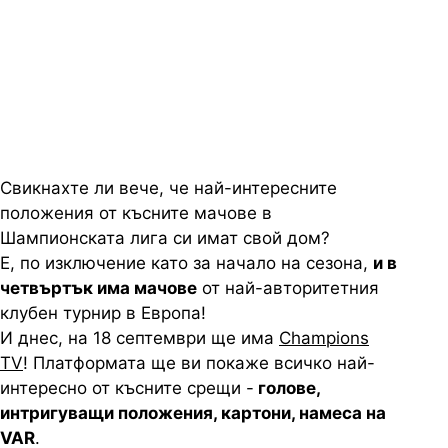
достъпна по време на късните
мачове от първия кръг на
Шампионска лига
Свикнахте ли вече, че най-интересните
положения от късните мачове в
Шампионската лига си имат свой дом?
Е, по изключение като за начало на сезона,
и в
четвъртък има мачове
от най-авторитетния
клубен турнир в Европа!
И днес, на 18 септември ще има
Champions
TV
! Платформата ще ви покаже всичко най-
интересно от късните срещи -
голове,
интригуващи положения, картони, намеса на
VAR
.