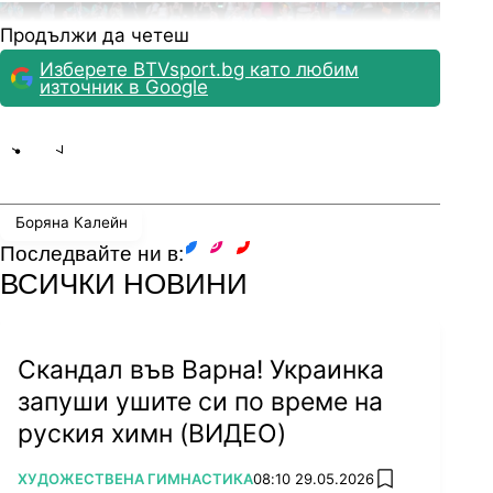
Продължи да четеш
Изберете BTVsport.bg като любим
източник в Google
Share
save
Боряна Калейн
Последвайте ни в:
facebook
instagram
youtube
ВСИЧКИ НОВИНИ
Снимка: Lap.bg
Скандал във Варна! Украинка
"Сега в Париж - не. В Токио ми се струваше
запуши ушите си по време на
страшно от гледна точка на това дали аз ще
руския химн (ВИДЕО)
успея да оправдая очакванията и дали по-
скоро няма да проваля нечий чужд труд и
ПОВЕЧЕ ОТ
ХУДОЖЕСТВЕНА ГИМНАСТИКА
08:10 29.05.2026
съответно България. Но всъщност това е
add favorites