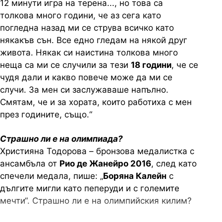
12 минути игра на терена..., но това са
толкова много години, че аз сега като
погледна назад ми се струва всичко като
някакъв сън. Все едно гледам на някой друг
живота. Някак си наистина толкова много
неща са ми се случили за тези
18 години
, че се
чудя дали и какво повече може да ми се
случи. За мен си заслужаваше напълно.
Смятам, че и за хората, които работиха с мен
през годините, също.“
Страшно ли е на олимпиада?
Християна Тодорова – бронзова медалистка с
ансамбъла от
Рио де Жанейро 2016
, след като
спечели медала, пише: „
Боряна Калейн
с
дългите мигли като пеперуди и с големите
мечти“. Страшно ли е на олимпийския килим?