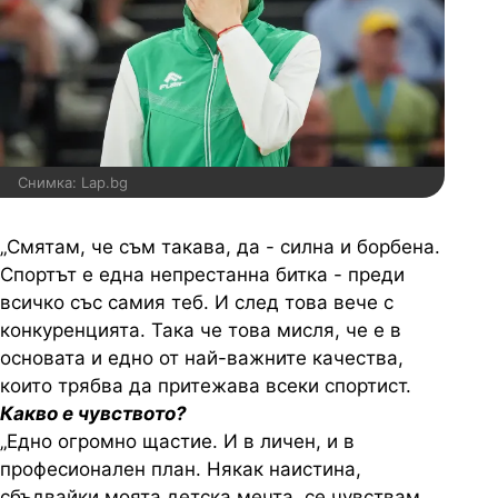
Снимка: Lap.bg
„Смятам, че съм такава, да - силна и борбена.
Спортът е една непрестанна битка - преди
всичко със самия теб. И след това вече с
конкуренцията. Така че това мисля, че е в
основата и едно от най-важните качества,
които трябва да притежава всеки спортист.
Какво е чувството?
„Едно огромно щастие. И в личен, и в
професионален план. Някак наистина,
сбъдвайки моята детска мечта, се чувствам