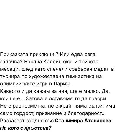
сбъдват мечтата на едно дете,
което от малко мечтае за
олимпийския подиум
Приказката приключи!? Или едва сега
започва? Боряна Калейн окачи трикото
месеци, след като спечели сребърен медал в
турнира по художествена гимнастика на
олимпийските игри в Париж.
Каквото и да кажем за нея, ще е малко. Да,
клише е… Затова я оставяме тя да говори.
Не е равносметка, не е край, няма сълзи, има
само гордост, признание и благодарност…
Разказват заедно със
Станимира Атанасова
.
На кого е кръстена?