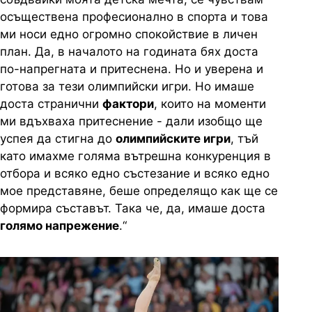
осъществена професионално в спорта и това
ми носи едно огромно спокойствие в личен
план. Да, в началото на годината бях доста
по-напрегната и притеснена. Но и уверена и
готова за тези олимпийски игри. Но имаше
доста странични
фактори
, които на моменти
ми вдъхваха притеснение - дали изобщо ще
успея да стигна до
олимпийските игри
, тъй
като имахме голяма вътрешна конкуренция в
отбора и всяко едно състезание и всяко едно
мое представяне, беше определящо как ще се
формира съставът. Така че, да, имаше доста
голямо напрежение
.“