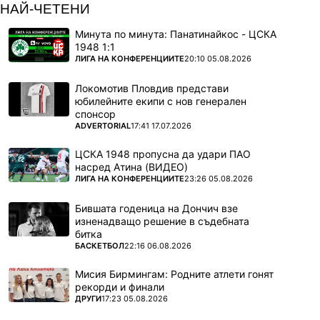
НАЙ-ЧЕТЕНИ
Минута по минута: Панатинайкос - ЦСКА
1948 1:1
ПОВЕЧЕ ОТ
ЛИГА НА КОНФЕРЕНЦИИТЕ
20:10 05.08.2026
Снимка: Lap.bg
Локомотив Пловдив представи
юбилейните екипи с нов генерален
Моята цел беше медал и аз напълно
спонсор
осъзнавам, разбира се, че първото място е
ПОВЕЧЕ ОТ
ADVERTORIAL
17:41 17.07.2026
най-престижно. Всеки спортист иска да е
ЦСКА 1948 пропусна да удари ПАО
първи, но като цяло да стигнеш до
насред Атина (ВИДЕО)
олимпийски игри и там да се пребориш да си
ПОВЕЧЕ ОТ
ЛИГА НА КОНФЕРЕНЦИИТЕ
23:26 05.08.2026
на стълбичката, особено в нашия спорт, който
Бившата годеница на Дончич взе
се оценява от хора и може да има някаква
изненадващо решение в съдебната
субективна страна, това е наистина нещо
битка
ПОВЕЧЕ ОТ
БАСКЕТБОЛ
22:16 06.08.2026
велико за мен и аз съм изключително
щастлива! Така че и трета да бях станала, и
Мисия Бирмингам: Родните атлети гонят
първа да бях станала, мисля, че по абсолютно
рекорди и финали
ПОВЕЧЕ ОТ
ДРУГИ
17:23 05.08.2026
същия начин щях да се радвам.“