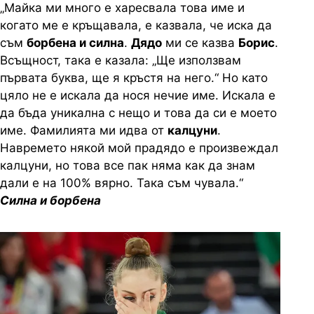
„Майка ми много е харесвала това име и
когато ме е кръщавала, е казвала, че иска да
съм
борбена и силна
.
Дядо
ми се казва
Борис
.
Всъщност, така е казала: „Ще използвам
първата буква, ще я кръстя на него.“ Но като
цяло не е искала да нося нечие име. Искала е
да бъда уникална с нещо и това да си е моето
име. Фамилията ми идва от
калцуни
.
Навремето някой мой прадядо е произвеждал
калцуни, но това все пак няма как да знам
дали е на 100% вярно. Така съм чувала.“
Силна и борбена