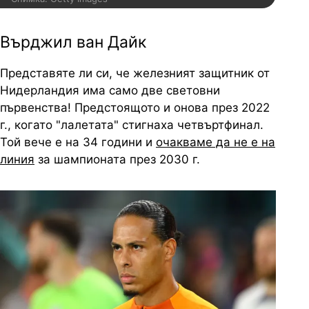
Върджил ван Дайк
Представяте ли си, че железният защитник от
Нидерландия има само две световни
първенства! Предстоящото и онова през 2022
г., когато "лалетата" стигнаха четвъртфинал.
Той вече е на 34 години и
очакваме да не е на
линия
за шампионата през 2030 г.