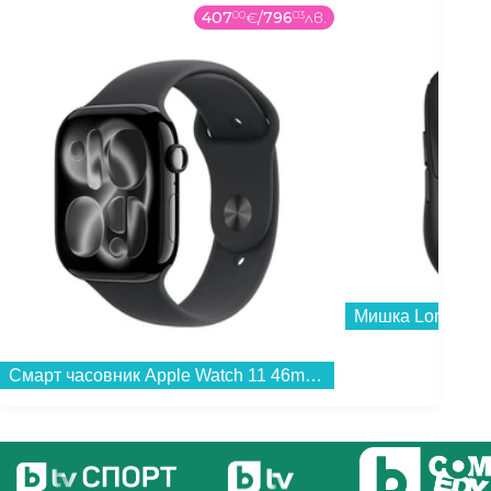
42
99
€
/
84
09
лв.
Мишка Lorgar MSA10W Черна...