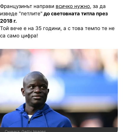
Французинът направи
всичко нужно
, за да
изведе "петлите"
до световната титла през
2018 г.
Той вече е на 35 години, а с това темпо те не
са само цифра!
Снимка: Getty Images