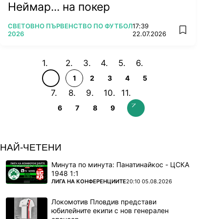
Неймар... на покер
ПОВЕЧЕ ОТ
СВЕТОВНО ПЪРВЕНСТВО ПО ФУТБОЛ
17:39
add favorit
2026
22.07.2026
1
2
3
4
5
6
7
8
9
НАЙ-ЧЕТЕНИ
Минута по минута: Панатинайкос - ЦСКА
1948 1:1
ПОВЕЧЕ ОТ
ЛИГА НА КОНФЕРЕНЦИИТЕ
20:10 05.08.2026
Локомотив Пловдив представи
юбилейните екипи с нов генерален