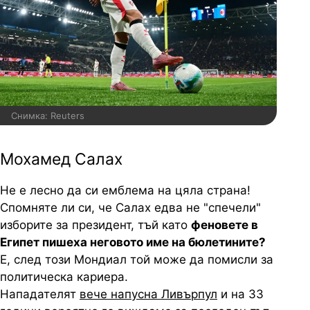
Снимка: Reuters
Мохамед Салах
Не е лесно да си емблема на цяла страна!
Спомняте ли си, че Салах едва не "спечели"
изборите за президент, тъй като
феновете в
Египет пишеха неговото име на бюлетините?
Е, след този Мондиал той може да помисли за
политическа кариера.
Нападателят
вече напусна Ливърпул
и на 33