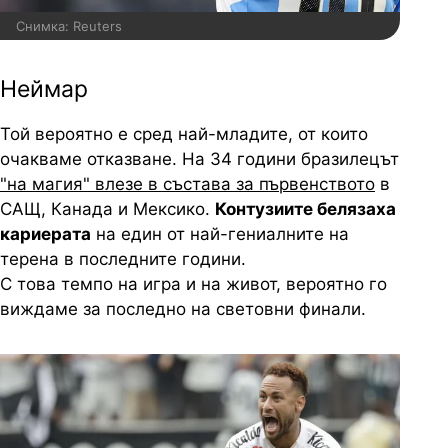
Снимка: Reuters
Неймар
Той вероятно е сред най-младите, от които
очакваме отказване. На 34 години бразилецът
"на магия" влезе в състава за първенството
в
САЩ, Канада и Мексико.
Контузиите белязаха
кариерата
на един от най-гениалните на
терена в последните години.
С това темпо на игра и на живот, вероятно го
виждаме за последно на световни финали.