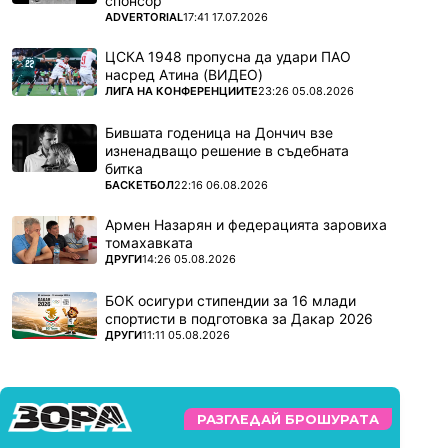
спонсор
ПОВЕЧЕ ОТ
ADVERTORIAL
17:41 17.07.2026
ЦСКА 1948 пропусна да удари ПАО
насред Атина (ВИДЕО)
ПОВЕЧЕ ОТ
ЛИГА НА КОНФЕРЕНЦИИТЕ
23:26 05.08.2026
Бившата годеница на Дончич взе
изненадващо решение в съдебната
битка
ПОВЕЧЕ ОТ
БАСКЕТБОЛ
22:16 06.08.2026
Армен Назарян и федерацията заровиха
томахавката
ПОВЕЧЕ ОТ
ДРУГИ
14:26 05.08.2026
БОК осигури стипендии за 16 млади
спортисти в подготовка за Дакар 2026
ПОВЕЧЕ ОТ
ДРУГИ
11:11 05.08.2026
РАЗГЛЕДАЙ БРОШУРАТА