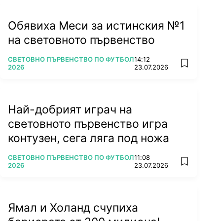
Обявиха Меси за истинския №1
на световното първенство
ПОВЕЧЕ ОТ
СВЕТОВНО ПЪРВЕНСТВО ПО ФУТБОЛ
14:12
add favorit
2026
23.07.2026
Най-добрият играч на
световното първенство игра
контузен, сега ляга под ножа
ПОВЕЧЕ ОТ
СВЕТОВНО ПЪРВЕНСТВО ПО ФУТБОЛ
11:08
add favorit
2026
23.07.2026
Ямал и Холанд счупиха