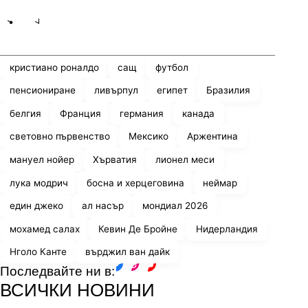
Share
save
кристиано роналдо
сащ
футбол
пенсиониране
ливърпул
египет
Бразилия
белгия
Франция
германия
канада
световно първенство
Мексико
Аржентина
мануел нойер
Хърватия
лионел меси
лука модрич
босна и херцеговина
неймар
един джеко
ал насър
мондиал 2026
мохамед салах
Кевин Де Бройне
Нидерландия
Нголо Канте
върджил ван дайк
Последвайте ни в:
facebook
instagram
youtube
ВСИЧКИ НОВИНИ