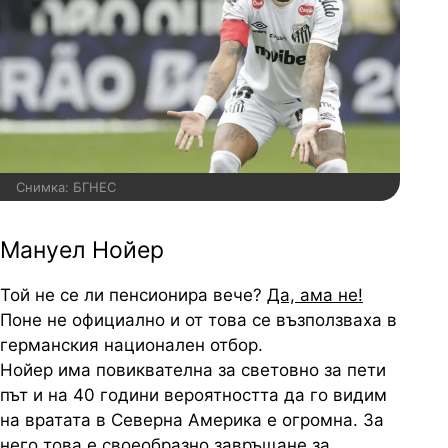
Снимка: БГНЕС
Мануел Нойер
Той не се ли пенсионира вече?
Да, ама не!
Поне не официално и от това се възползваха в
германския национален отбор.
Нойер има повиквателна за световно за пети
път и на 40 години вероятността да го видим
на вратата в Северна Америка е огромна. За
него това е своеобразно завръщане за