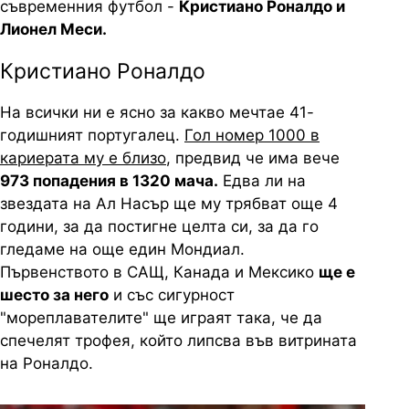
съвременния футбол -
Кристиано Роналдо и
Лионел Меси.
Кристиано Роналдо
На всички ни е ясно за какво мечтае 41-
годишният португалец.
Гол номер 1000 в
кариерата му е близо
, предвид че има вече
973 попадения в 1320 мача.
Едва ли на
звездата на Ал Насър ще му трябват още 4
години, за да постигне целта си, за да го
гледаме на още един Мондиал.
Първенството в САЩ, Канада и Мексико
ще е
шесто за него
и със сигурност
"мореплавателите" ще играят така, че да
спечелят трофея, който липсва във витрината
на Роналдо.