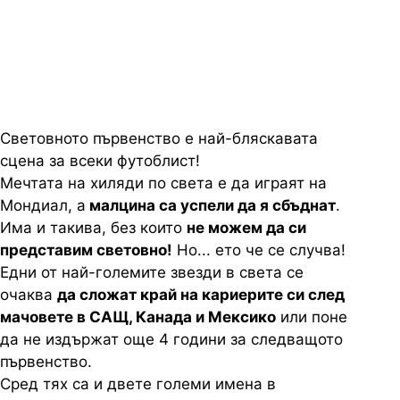
да играят за последно на
световно първенство !
Световното първенство е най-бляскавата
сцена за всеки футоблист!
Мечтата на хиляди по света е да играят на
Мондиал, а
малцина са успели да я сбъднат
.
Има и такива, без които
не можем да си
представим световно!
Но... ето че се случва!
Едни от най-големите звезди в света се
очаква
да сложат край на кариерите си след
мачовете в САЩ, Канада и Мексико
или поне
да не издържат още 4 години за следващото
първенство.
Сред тях са и двете големи имена в