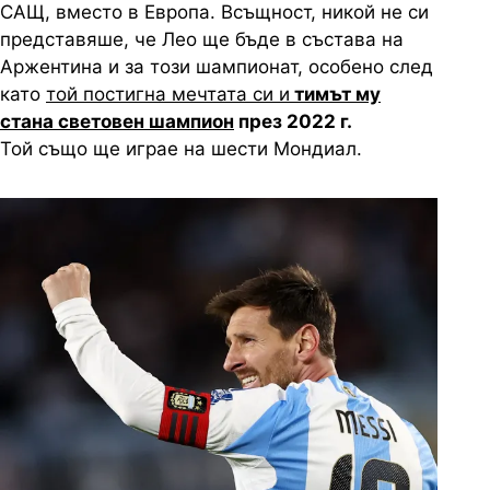
САЩ, вместо в Европа. Всъщност, никой не си
представяше, че Лео ще бъде в състава на
Аржентина и за този шампионат, особено след
като
той постигна мечтата си и
тимът му
стана световен шампион
през 2022 г.
Той също ще играе на шести Мондиал.