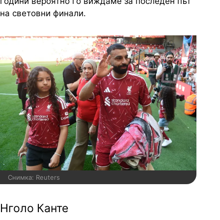
години вероятно го виждаме за последен път
на световни финали.
Снимка: Reuters
Нголо Канте