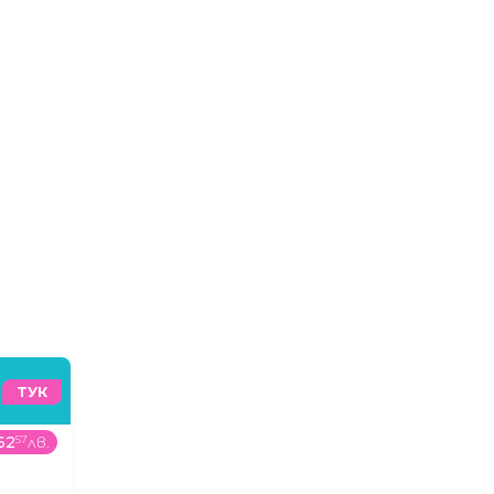
ТУК
62
57
лв.
10
99
€
/
21
5
лв.
995
99