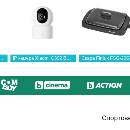
iaomi Smart Camera C500 BHR089AEU...
IP камера Xiaomi C302 BHR08SVGL...
Спортов