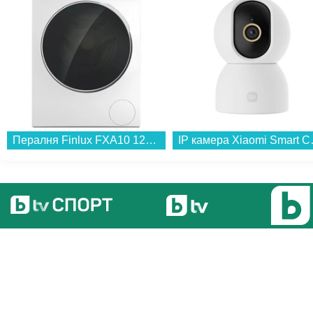
Пералня Finlux FXA10 12T , 10.00 kg, 1200 об./мин., A , Бял...
IP камера X