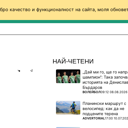
бро качество и функционалност на сайта, моля обновет
ФУТБОЛ (СВЯТ)
БАСКЕТБОЛ
ВОЛЕЙБОЛ
НАЙ-ЧЕТЕНИ
„Дай ми го, ще го нап
Share
save
шампион“: Така започв
историята на Денисла
Бърдаров
РОНАЛДО
ПОВЕЧЕ ОТ
ВОЛЕЙБОЛ
09:12 08.08.2026
зад
Планински маршрут с
велосипед: как да не
подцените терена
ПОВЕЧЕ ОТ
ADVERTORIAL
17:00 10.07.20