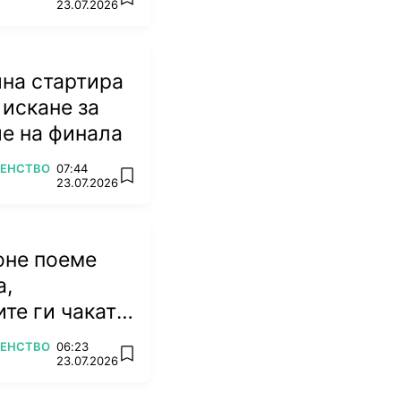
add favorites
23.07.2026
на стартира
 искане за
е на финала
ВЕНСТВО
07:44
add favorites
23.07.2026
оне поеме
а,
те ги чакат
емена
ВЕНСТВО
06:23
add favorites
23.07.2026