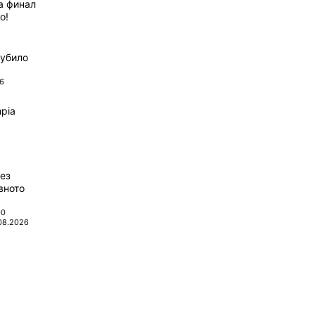
а финал
о!
губило
6
pia
ез
вното
00
08.2026