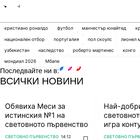
Share
save
кристиано роналдо
футбол
манчестър юнайтед
к
национален отбор
португалия
пол скоулс
лионел 
узбекистан
наследство
роберто мартинес
конго
мондиал 2026
Мбапе
Последвайте ни в:
facebook
instagram
youtube
ВСИЧКИ НОВИНИ
Обявиха Меси за
Най-добри
истинския №1 на
световнот
световното първенство
игра конту
ляга под 
ПОВЕЧЕ ОТ
ПОВЕЧЕ ОТ
СВЕТОВНО ПЪРВЕНСТВО
14:12
СВЕТОВНО ПЪР