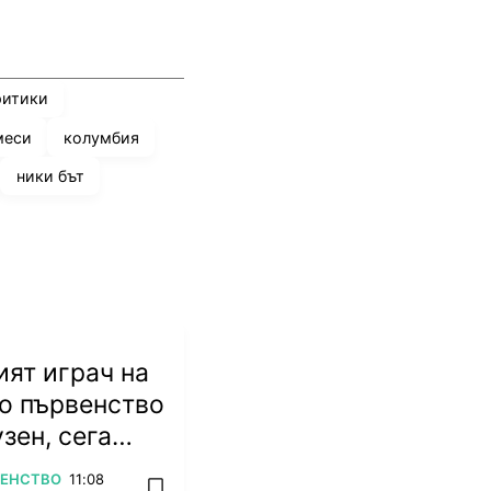
ритики
меси
колумбия
ники бът
ят играч на
о първенство
зен, сега
ножа
ВЕНСТВО
11:08