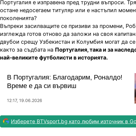
Португалия е изправена пред трудни въпроси. Тр
остане недосегаем титуляр или е настъпил момен
поколенията?
Въпреки засилващите се призиви за промени, Ро
изглежда готов отново да заложи на своя капита
двубои срещу Узбекистан и Колумбия могат да с
както за съдбата на
Португалия, така и за наслед
най-великите футболисти в историята.
В Португалия: Благодарим, Роналдо!
Време е да си вървиш
12:17, 19.06.2026
Изберете BTVsport.bg като любим източник в Go