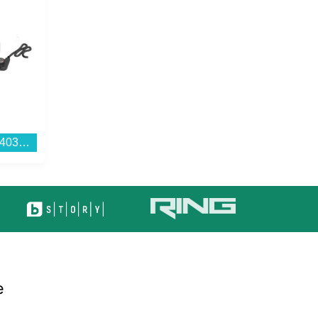
Скара Finlux FSG-20G4030...
Памет USB SanDisk CRUZER BLADE 32 GB SDCZ50-032G-B35...
е