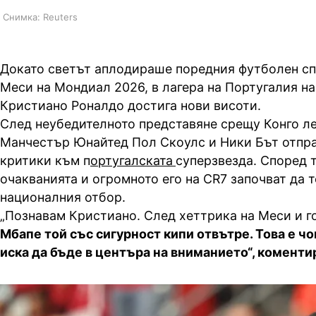
Снимка: Reuters
Докато светът аплодираше поредния футболен сп
Меси на Мондиал 2026, в лагера на Португалия н
Кристиано Роналдо достига нови висоти.
След неубедителното представяне срещу Конго ле
Манчестър Юнайтед Пол Скоулс и Ники Бът отпр
критики към п
ортугалската
суперзвезда. Според т
очакванията и огромното его на CR7 започват да 
националния отбор.
„Познавам Кристиано. След хеттрика на Меси и г
Мбапе той със сигурност кипи отвътре. Това е чо
иска да бъде в центъра на вниманието“, коменти