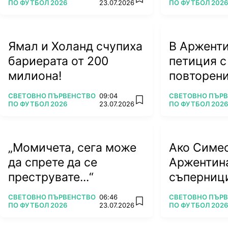
add favorites
ПО ФУТБОЛ 2026
23.07.2026
ПО ФУТБОЛ 2026
Ямал и Холанд счупиха
В Арженти
бариерата от 200
петиция с
милиона!
повторени
ПОВЕЧЕ ОТ
ПОВЕЧЕ ОТ
СВЕТОВНО ПЪРВЕНСТВО
09:04
СВЕТОВНО ПЪР
add favorites
ПО ФУТБОЛ 2026
23.07.2026
ПО ФУТБОЛ 2026
„Момичета, сега може
Ако Симе
да спрете да се
Аржентин
преструвате...“
съперници
тежки вр
ПОВЕЧЕ ОТ
ПОВЕЧЕ ОТ
СВЕТОВНО ПЪРВЕНСТВО
06:46
СВЕТОВНО ПЪР
add favorites
ПО ФУТБОЛ 2026
23.07.2026
ПО ФУТБОЛ 2026