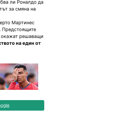
ябва ли Роналдо да
тът за смяна на
берто Мартинес
н. Предстоящите
е окажат решаващи
ството на един от
ogle