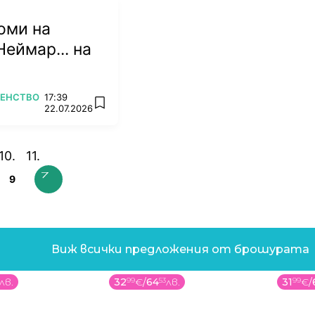
оми на
Неймар... на
ВЕНСТВО
17:39
add favorites
22.07.2026
9
Виж всички предложения от брошурата
лв.
32
99
€
/
64
53
лв.
31
99
€
/