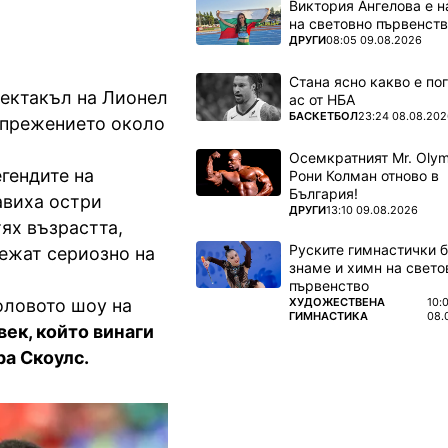
Виктория Ангелова е н
на световно първенств
ПОВЕЧЕ ОТ
ДРУГИ
08:05 09.08.2026
Стана ясно какво е по
ектакъл на Лионел
ас от НБА
ПОВЕЧЕ ОТ
БАСКЕТБОЛ
23:24 08.08.202
апрежението около
Осемкратният Mr. Olym
гендите на
Рони Колман отново в
България!
авиха остри
ПОВЕЧЕ ОТ
ДРУГИ
13:10 09.08.2026
ях възрастта,
Руските гимнастички б
тежат сериозно на
знаме и химн на свето
първенство
ПОВЕЧЕ ОТ
ХУДОЖЕСТВЕНА
10:
оловото шоу на
ГИМНАСТИКА
08.
век, който винаги
ра Скоулс.