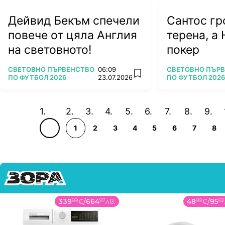
Дейвид Бекъм спечели
Сантос гр
повече от цяла Англия
терена, а 
на световното!
покер
ПОВЕЧЕ ОТ
ПОВЕЧЕ ОТ
СВЕТОВНО ПЪРВЕНСТВО
06:09
СВЕТОВНО ПЪР
add favorites
ПО ФУТБОЛ 2026
23.07.2026
ПО ФУТБОЛ 2026
1
2
3
4
5
6
7
8
339
99
€
/
664
97
лв.
48
99
€
/
95
82