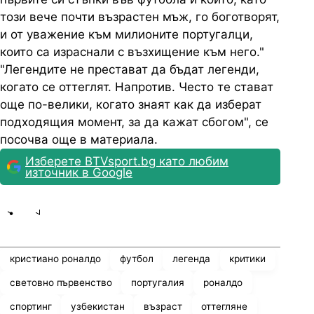
този вече почти възрастен мъж, го боготворят,
и от уважение към милионите португалци,
които са израснали с възхищение към него."
"Легендите не престават да бъдат легенди,
когато се оттеглят. Напротив. Често те стават
още по-велики, когато знаят как да изберат
подходящия момент, за да кажат сбогом", се
посочва още в материала.
Изберете BTVsport.bg като любим
източник в Google
Share
save
кристиано роналдо
футбол
легенда
критики
световно първенство
португалия
роналдо
спортинг
узбекистан
възраст
оттегляне