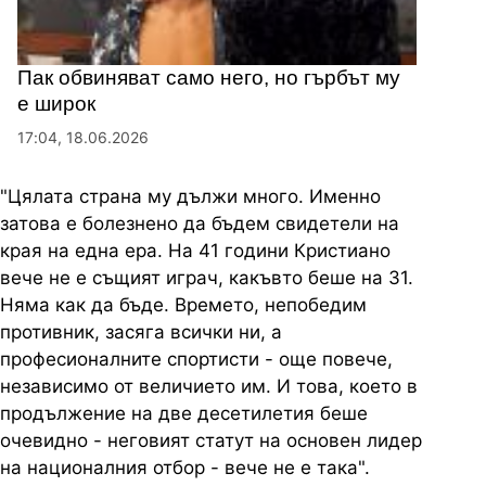
Пак обвиняват само него, но гърбът му
е широк
17:04, 18.06.2026
"Цялата страна му дължи много. Именно
затова е болезнено да бъдем свидетели на
края на една ера. На 41 години Кристиано
вече не е същият играч, какъвто беше на 31.
Няма как да бъде. Времето, непобедим
противник, засяга всички ни, а
професионалните спортисти - още повече,
независимо от величието им. И това, което в
продължение на две десетилетия беше
очевидно - неговият статут на основен лидер
на националния отбор - вече не е така".