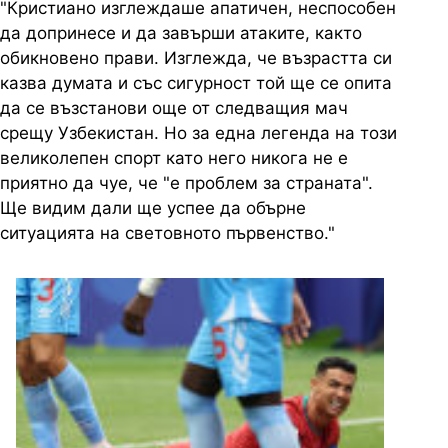
"Кристиано изглеждаше апатичен, неспособен
да допринесе и да завърши атаките, както
обикновено прави. Изглежда, че възрастта си
казва думата и със сигурност той ще се опита
да се възстанови още от следващия мач
срещу Узбекистан. Но за една легенда на този
великолепен спорт като него никога не е
приятно да чуе, че "е проблем за страната".
Ще видим дали ще успее да обърне
ситуацията на световното първенство."