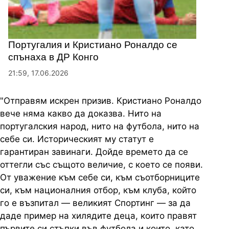
Португалия и Кристиано Роналдо се
спънаха в ДР Конго
21:59, 17.06.2026
"Отправям искрен призив. Кристиано Роналдо
вече няма какво да доказва. Нито на
португалския народ, нито на футбола, нито на
себе си. Историческият му статут е
гарантиран завинаги. Дойде времето да се
оттегли със същото величие, с което се появи.
От уважение към себе си, към съотборниците
си, към националния отбор, към клуба, който
го е възпитал — великият Спортинг — за да
даде пример на хилядите деца, които правят
първите си стъпки във футбола и които, като