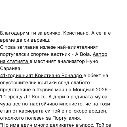
Благодарим ти за всичко, Кристиано. А сега е
време да си вървиш.
С това заглавие излезе най-влиятелният
португалски спортен вестник - A Bola.
Автор
на статията
е местният анализатор Нуно
Сарайва.
41-годишният Кристиано Роналдо
е обект на
опустошителни критики след слабото
представяне в първия мач на Мондиал 2026 -
1:1 срещу ДР Конго. А дори в родината му са
чува все по-настойчиво мнението, че на този
етап от кариерата си той е по-скоро вреден,
отколкото полезен за Португалия.
"Но има един много деликатен въпрос. Той се