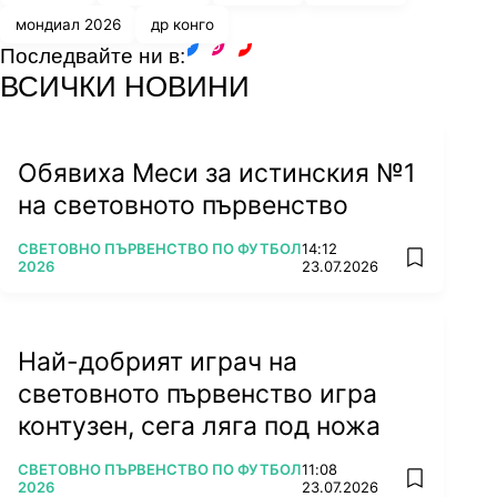
мондиал 2026
др конго
Последвайте ни в:
facebook
instagram
youtube
ВСИЧКИ НОВИНИ
Обявиха Меси за истинския №1
на световното първенство
ПОВЕЧЕ ОТ
СВЕТОВНО ПЪРВЕНСТВО ПО ФУТБОЛ
14:12
add favorit
2026
23.07.2026
Най-добрият играч на
световното първенство игра
контузен, сега ляга под ножа
ПОВЕЧЕ ОТ
СВЕТОВНО ПЪРВЕНСТВО ПО ФУТБОЛ
11:08
add favorit
2026
23.07.2026