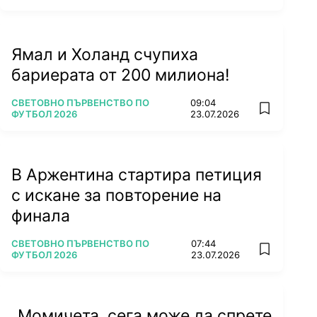
Ямал и Холанд счупиха
бариерата от 200 милиона!
ПОВЕЧЕ ОТ
СВЕТОВНО ПЪРВЕНСТВО ПО
09:04
add favorit
ФУТБОЛ 2026
23.07.2026
В Аржентина стартира петиция
с искане за повторение на
финала
ПОВЕЧЕ ОТ
СВЕТОВНО ПЪРВЕНСТВО ПО
07:44
add favorit
ФУТБОЛ 2026
23.07.2026
„Момичета, сега може да спрете