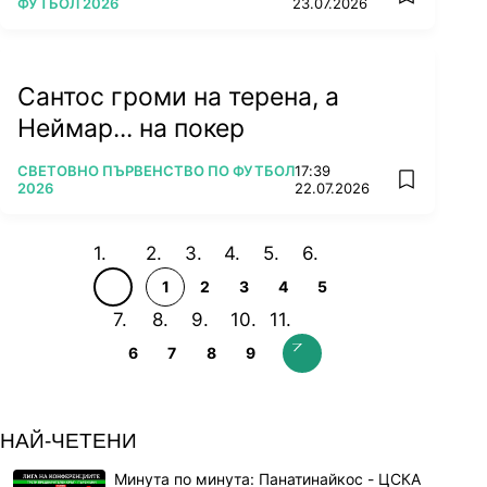
add favorit
ФУТБОЛ 2026
23.07.2026
Сантос громи на терена, а
Неймар... на покер
ПОВЕЧЕ ОТ
СВЕТОВНО ПЪРВЕНСТВО ПО ФУТБОЛ
17:39
add favorit
2026
22.07.2026
1
2
3
4
5
6
7
8
9
НАЙ-ЧЕТЕНИ
Минута по минута: Панатинайкос - ЦСКА