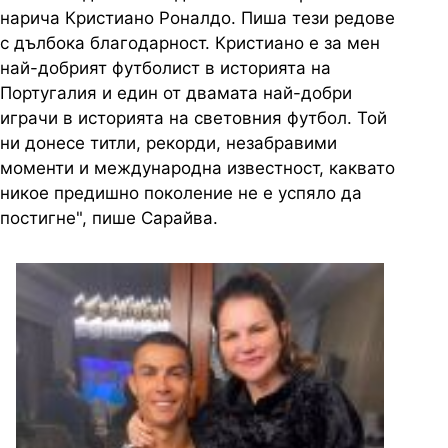
нарича Кристиано Роналдо. Пиша тези редове
с дълбока благодарност. Кристиано е за мен
най-добрият футболист в историята на
Португалия и един от двамата най-добри
играчи в историята на световния футбол. Той
ни донесе титли, рекорди, незабравими
моменти и международна известност, каквато
никое предишно поколение не е успяло да
постигне", пише Сарайва.