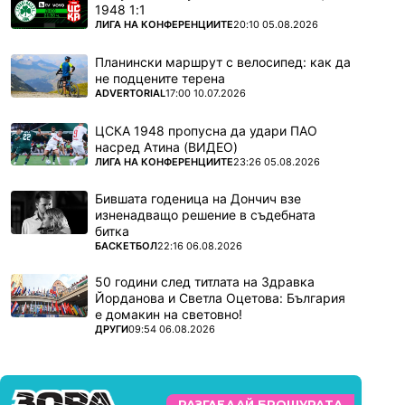
1948 1:1
ПОВЕЧЕ ОТ
ЛИГА НА КОНФЕРЕНЦИИТЕ
20:10 05.08.2026
Планински маршрут с велосипед: как да
не подцените терена
ПОВЕЧЕ ОТ
ADVERTORIAL
17:00 10.07.2026
ЦСКА 1948 пропусна да удари ПАО
насред Атина (ВИДЕО)
ПОВЕЧЕ ОТ
ЛИГА НА КОНФЕРЕНЦИИТЕ
23:26 05.08.2026
Бившата годеница на Дончич взе
изненадващо решение в съдебната
битка
ПОВЕЧЕ ОТ
БАСКЕТБОЛ
22:16 06.08.2026
50 години след титлата на Здравка
Йорданова и Светла Оцетова: България
е домакин на световно!
ПОВЕЧЕ ОТ
ДРУГИ
09:54 06.08.2026
РАЗГЛЕДАЙ БРОШУРАТА