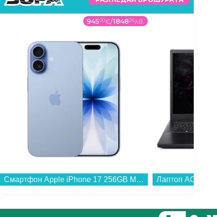
945
00
€
/
1848
26
лв.
Смартфон Apple iPhone 17 256GB Mist Blue mg6l4 , 256 GB, 8 GB...