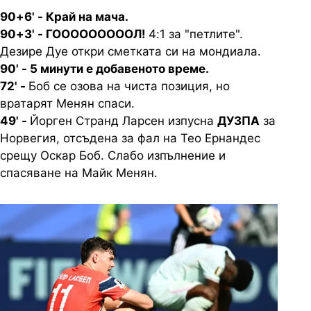
90+6' - Край на мача.
90+3' - ГОООООООООЛ!
4:1 за "петлите".
Дезире Дуе откри сметката си на мондиала.
90' - 5 минути е добавеното време.
72' -
Боб се озова на чиста позиция, но
вратарят Менян спаси.
49' -
Йорген Странд Ларсен изпусна
ДУЗПА
за
Норвегия, отсъдена за фал на Тео Ернандес
срещу Оскар Боб. Слабо изпълнение и
спасяване на Майк Менян.