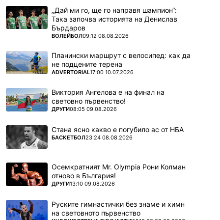
„Дай ми го, ще го направя шампион“:
Така започва историята на Денислав
Бърдаров
ПОВЕЧЕ ОТ
ВОЛЕЙБОЛ
09:12 08.08.2026
Планински маршрут с велосипед: как да
не подцените терена
ПОВЕЧЕ ОТ
ADVERTORIAL
17:00 10.07.2026
Виктория Ангелова е на финал на
световно първенство!
ПОВЕЧЕ ОТ
ДРУГИ
08:05 09.08.2026
Стана ясно какво е погубило ас от НБА
ПОВЕЧЕ ОТ
БАСКЕТБОЛ
23:24 08.08.2026
Осемкратният Mr. Olympia Рони Колман
отново в България!
ПОВЕЧЕ ОТ
ДРУГИ
13:10 09.08.2026
Руските гимнастички без знаме и химн
на световното първенство