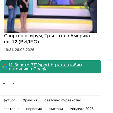
Спортен нюзрум, Тръпката в Америка -
еп. 12 (ВИДЕО)
19:31, 26.06.2026
Изберете BTVsport.bg като любим
източник в Google
Share
save
футбол
Франция
световно първенство
световно
норвегия
състави
мондиал 2026