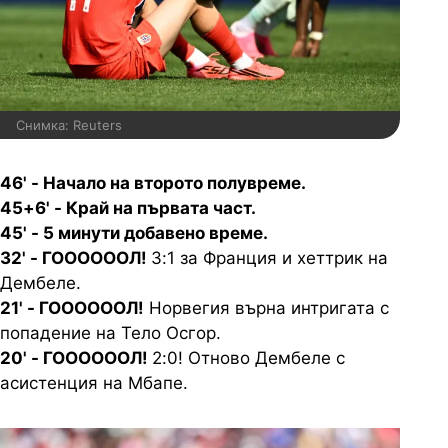
Снимка: Reuters
46' - Начало на второто полувреме.
45+6' - Край на първата част.
45' - 5 минути добавено време.
32' - ГООООООЛ!
3:1 за Франция и хеттрик на
Дембеле.
21' - ГООООООЛ!
Норвегия върна интригата с
попадение на Тело Осгор.
20' - ГООООООЛ!
2:0! Отново Дембеле с
асистенция на Мбапе.