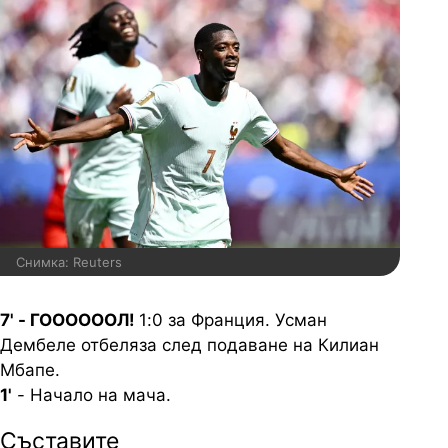
Снимка: Reuters
7' - ГООООООЛ!
1:0 за Франция. Усман
Дембеле отбеляза след подаване на Килиан
Мбапе.
1'
- Начало на мача.
Съставите