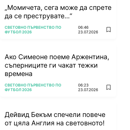
„Момичета, сега може да спрете
да се преструвате...“
ПОВЕЧЕ ОТ
СВЕТОВНО ПЪРВЕНСТВО ПО
06:46
add favorit
ФУТБОЛ 2026
23.07.2026
Ако Симеоне поеме Аржентина,
съперниците ги чакат тежки
времена
ПОВЕЧЕ ОТ
СВЕТОВНО ПЪРВЕНСТВО ПО
06:23
add favorit
ФУТБОЛ 2026
23.07.2026
Дейвид Бекъм спечели повече
от цяла Англия на световното!