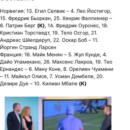
Норвегия: 13. Егил Селвик – 4. Лео Йостигор,
15. Фредрик Бьоркан, 25. Хенрик Фаллхенер –
6. Патрик Берг
(К)
, 14. Фредрик Оурснес, 18.
Кристиан Торстведт, 19. Тело Осгор, 21.
Андреас Шйелдеруп, 22. Оскар Боб – 11.
Йорген Странд Ларсен
Франция: 16. Майк Менян – 5. Жул Кунде, 4.
Дайо Упамекано, 26. Максенс Лакроа, 19. Тео
Ернандес – 6. Ману Коне, 8. Орелиен Чуамени
– 11. Майкъл Олисе, 7. Усман Дембеле, 20.
Дезире Дуе – 10. Килиан Мбапе
(К)