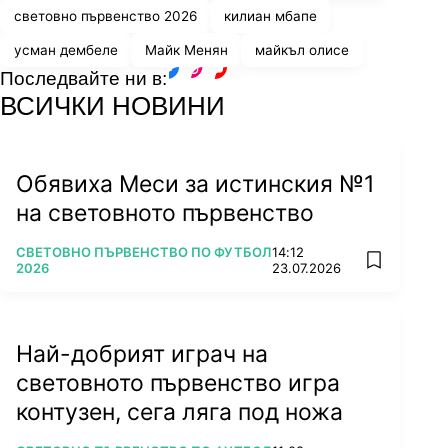
световно първенство 2026
килиан мбапе
усман дембеле
Майк Менян
майкъл олисе
Последвайте ни в:
facebook
instagram
youtube
ВСИЧКИ НОВИНИ
Обявиха Меси за истинския №1
на световното първенство
ПОВЕЧЕ ОТ
СВЕТОВНО ПЪРВЕНСТВО ПО ФУТБОЛ
14:12
add favorit
2026
23.07.2026
Най-добрият играч на
световното първенство игра
контузен, сега ляга под ножа