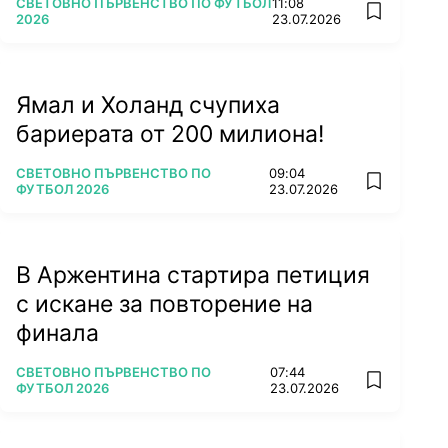
ПОВЕЧЕ ОТ
СВЕТОВНО ПЪРВЕНСТВО ПО ФУТБОЛ
11:08
add favorit
2026
23.07.2026
Ямал и Холанд счупиха
бариерата от 200 милиона!
ПОВЕЧЕ ОТ
СВЕТОВНО ПЪРВЕНСТВО ПО
09:04
add favorit
ФУТБОЛ 2026
23.07.2026
В Аржентина стартира петиция
с искане за повторение на
финала
ПОВЕЧЕ ОТ
СВЕТОВНО ПЪРВЕНСТВО ПО
07:44
add favorit
ФУТБОЛ 2026
23.07.2026