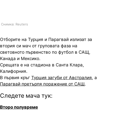
фаза на световното първенство
по футбол
Снимка: Reuters
Отборите на Турция и Парагвай излизат за
втория си мач от груповата фаза на
световното първенство по футбол в САЩ,
Канада и Мексико.
Срещата е на стадиона в Санта Клара,
Калифорния.
В първия кръг
Турция загуби от Австралия
, а
Парагвай претърпя поражение от САЩ
.
Следете мача тук:
Второ полувреме