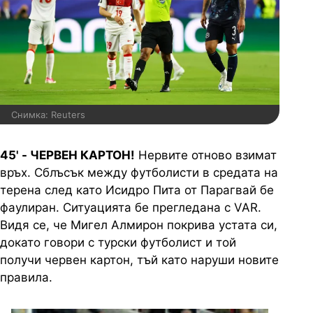
Снимка: Reuters
45' -
ЧЕРВЕН КАРТОН!
Нервите отново взимат
връх. Сблъсък между футболисти в средата на
терена след като Исидро Пита от Парагвай бе
фаулиран. Ситуацията бе прегледана с VAR.
Видя се, че Мигел Алмирон покрива устата си,
докато говори с турски футболист и той
получи червен картон, тъй като наруши новите
правила.