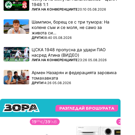
1948 1:1
ПОВЕЧЕ ОТ
ЛИГА НА КОНФЕРЕНЦИИТЕ
20:10 05.08.2026
Шампион, борещ се с три тумора: На
колене съм и се моля, не само за
живота си...
ПОВЕЧЕ ОТ
ДРУГИ
08:40 05.08.2026
ЦСКА 1948 пропусна да удари ПАО
насред Атина (ВИДЕО)
ПОВЕЧЕ ОТ
ЛИГА НА КОНФЕРЕНЦИИТЕ
23:26 05.08.2026
Армен Назарян и федерацията заровиха
томахавката
ПОВЕЧЕ ОТ
ДРУГИ
14:26 05.08.2026
РАЗГЛЕДАЙ БРОШУРАТА
19
99
€
/
39
1
лв.
229
99
€