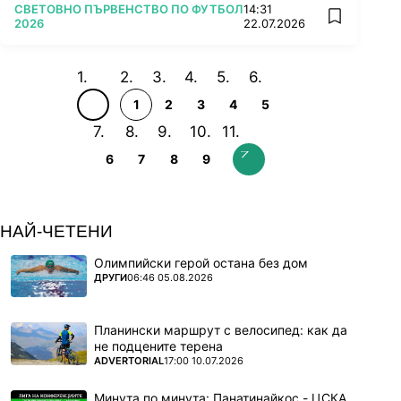
ПОВЕЧЕ ОТ
СВЕТОВНО ПЪРВЕНСТВО ПО ФУТБОЛ
14:31
add favorit
2026
22.07.2026
1
2
3
4
5
6
7
8
9
НАЙ-ЧЕТЕНИ
Олимпийски герой остана без дом
ПОВЕЧЕ ОТ
ДРУГИ
06:46 05.08.2026
Планински маршрут с велосипед: как да
не подцените терена
ПОВЕЧЕ ОТ
ADVERTORIAL
17:00 10.07.2026
Минута по минута: Панатинайкос - ЦСКА