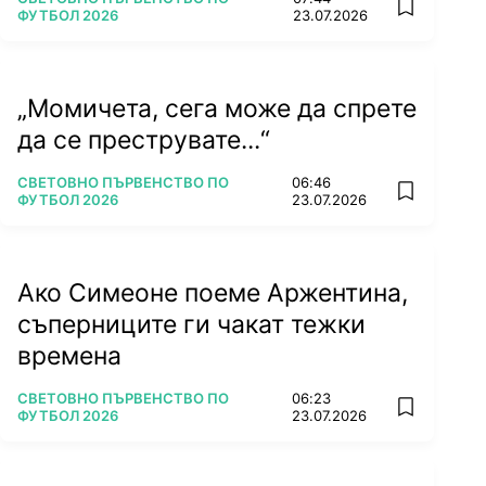
add favorit
ФУТБОЛ 2026
23.07.2026
„Момичета, сега може да спрете
да се преструвате...“
ПОВЕЧЕ ОТ
СВЕТОВНО ПЪРВЕНСТВО ПО
06:46
add favorit
ФУТБОЛ 2026
23.07.2026
Ако Симеоне поеме Аржентина,
съперниците ги чакат тежки
времена
ПОВЕЧЕ ОТ
СВЕТОВНО ПЪРВЕНСТВО ПО
06:23
add favorit
ФУТБОЛ 2026
23.07.2026