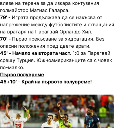
влезе на терена за да изкара контузения
голмайстор Матиас Галарса.
79' -
Играта продължава да се накъсва от
напрежение между футболистите и схващания
на вратаря на Парагвай Орландо Хил.
70' -
Първо прекъсване за хидратация. Без
опасни положения пред двете врати.
45' - Начало на втората част.
1:0 за Парагвай
срещу Турция. Южноамериканците са с човек
по-малко.
Първо полувреме
45+10' - Край на първото полувреме!