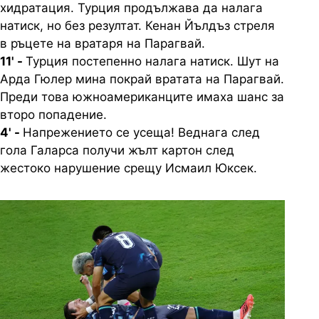
хидратация. Турция продължава да налага
натиск, но без резултат. Кенан Йълдъз стреля
в ръцете на вратаря на Парагвай.
11' -
Турция постепенно налага натиск. Шут на
Арда Гюлер мина покрай вратата на Парагвай.
Преди това южноамериканците имаха шанс за
второ попадение.
4' -
Напрежението се усеща! Веднага след
гола Галарса получи жълт картон след
жестоко нарушение срещу Исмаил Юксек.