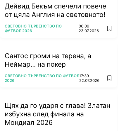
Дейвид Бекъм спечели повече
от цяла Англия на световното!
ПОВЕЧЕ ОТ
СВЕТОВНО ПЪРВЕНСТВО ПО
06:09
add favorit
ФУТБОЛ 2026
23.07.2026
Сантос громи на терена, а
Неймар... на покер
ПОВЕЧЕ ОТ
СВЕТОВНО ПЪРВЕНСТВО ПО ФУТБОЛ
17:39
add favorit
2026
22.07.2026
Щях да го ударя с глава! Златан
избухна след финала на
Мондиал 2026