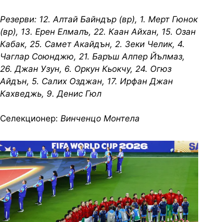
Резерви:
12. Алтай Байндър (вр), 1. Мерт Гюнок
(вр), 13. Ерен Елмалъ, 22. Каан Айхан, 15. Озан
Кабак, 25. Самет Акайдън, 2. Зеки Челик, 4.
Чаглар Союнджю, 21. Баръш Алпер Йълмаз,
26. Джан Узун, 6. Оркун Кьокчу, 24. Огюз
Айдън, 5. Салих Озджан, 17. Ирфан Джан
Кахведжь, 9. Денис Гюл
Селекционер:
Винченцо Монтела