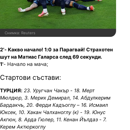
Снимка: Reuters
2'- Какво начало! 1:0 за Парагвай! Страхотен
шут на Матиас Галарса след 69 секунди.
1'
- Начало на мача;
Стартови състави:
ТУРЦИЯ:
23. Уругчан Чакър - 18. Мерт
Мюлдюр, 3. Мерих Демирал, 14. Абдулкерим
Бардакчъ, 20. Ферди Кадъоглу – 16. Исмаил
Юксек, 10. Хакан Чалханоглу (к) - 19. Юнус
Акгюн, 8. Арда Гюлер, 11. Кенан Йълдаз - 7.
Керем Актюркоглу