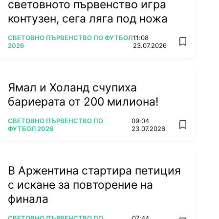
световното първенство игра
контузен, сега ляга под ножа
ПОВЕЧЕ ОТ
СВЕТОВНО ПЪРВЕНСТВО ПО ФУТБОЛ
11:08
add favorit
2026
23.07.2026
Ямал и Холанд счупиха
бариерата от 200 милиона!
ПОВЕЧЕ ОТ
СВЕТОВНО ПЪРВЕНСТВО ПО
09:04
add favorit
ФУТБОЛ 2026
23.07.2026
В Аржентина стартира петиция
с искане за повторение на
финала
ПОВЕЧЕ ОТ
СВЕТОВНО ПЪРВЕНСТВО ПО
07:44