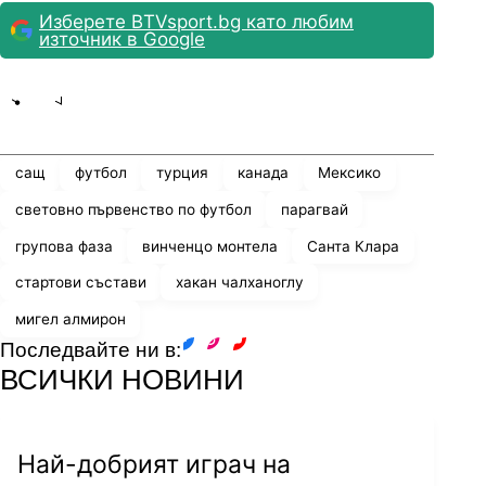
Изберете BTVsport.bg като любим
източник в Google
Share
save
сащ
футбол
турция
канада
Мексико
световно първенство по футбол
парагвай
групова фаза
винченцо монтела
Санта Клара
стартови състави
хакан чалханоглу
мигел алмирон
Последвайте ни в:
facebook
instagram
youtube
ВСИЧКИ НОВИНИ
Най-добрият играч на