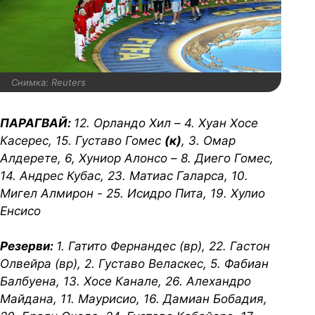
Снимка: Reuters
ПАРАГВАЙ:
12. Орландо Хил – 4. Хуан Хосе
Касерес, 15. Густаво Гомес
(к)
, 3. Омар
Алдерете, 6, Хуниор Алонсо – 8. Диего Гомес,
14. Андрес Кубас, 23. Матиас Галарса, 10.
Мигел Алмирон - 25. Исидро Пита, 19. Хулио
Енсисо
Резерви:
1. Гатито Фернандес (вр), 22. Гастон
Олвейра (вр), 2. Густаво Веласкес, 5. Фабиан
Балбуена, 13. Хосе Канале, 26. Алехандро
Майдана, 11. Маурисио, 16. Дамиан Бобадия,