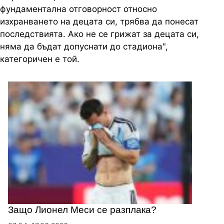
фундаментална отговорност относно
изхранването на децата си, трябва да понесат
последствията. Ако не се грижат за децата си,
няма да бъдат допуснати до стадиона",
категоричен е той.
Защо Лионел Меси се разплака?