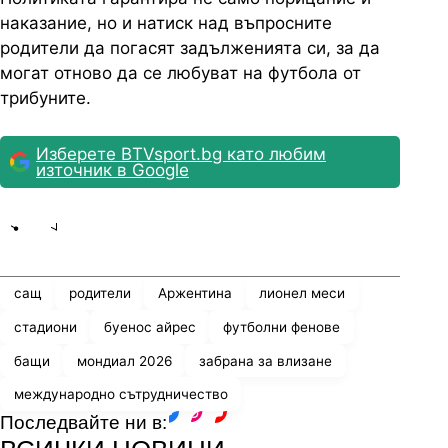
наказание, но и натиск над въпросните
родители да погасят задълженията си, за да
могат отново да се любуват на футбола от
трибуните.
Изберете BTVsport.bg като любим
източник в Google
Share
save
сащ
родители
Аржентина
лионел меси
стадиони
буенос айрес
футболни фенове
бащи
мондиал 2026
забрана за влизане
международно сътрудничество
Последвайте ни в:
facebook
instagram
youtube