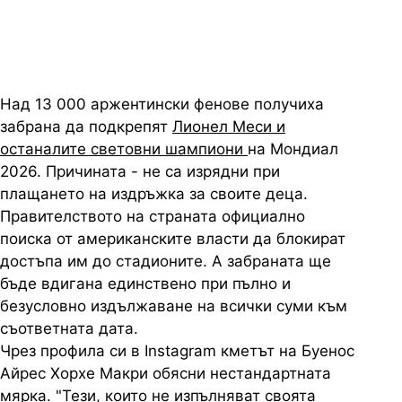
Над 13 000 аржентински фенове получиха
забрана да подкрепят
Лионел Меси и
останалите световни шампиони
на Мондиал
2026. Причината - не са изрядни при
плащането на издръжка за своите деца.
Правителството на страната официално
поиска от американските власти да блокират
достъпа им до стадионите. А забраната ще
бъде вдигана единствено при пълно и
безусловно издължаване на всички суми към
съответната дата.
Чрез профила си в Instagram кметът на Буенос
Айрес Хорхе Макри обясни нестандартната
мярка. "Тези, които не изпълняват своята