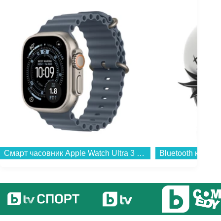
Смарт часовник Apple Watch Ultra 3 49mm Nat/Blue Ocean Band mewh4 , 1.98...