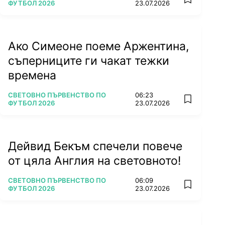
add favorit
ФУТБОЛ 2026
23.07.2026
Ако Симеоне поеме Аржентина,
съперниците ги чакат тежки
времена
ПОВЕЧЕ ОТ
СВЕТОВНО ПЪРВЕНСТВО ПО
06:23
add favorit
ФУТБОЛ 2026
23.07.2026
Дейвид Бекъм спечели повече
от цяла Англия на световното!
ПОВЕЧЕ ОТ
СВЕТОВНО ПЪРВЕНСТВО ПО
06:09
add favorit
ФУТБОЛ 2026
23.07.2026