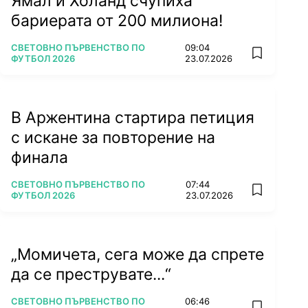
Ямал и Холанд счупиха
бариерата от 200 милиона!
ПОВЕЧЕ ОТ
СВЕТОВНО ПЪРВЕНСТВО ПО
09:04
add favorit
ФУТБОЛ 2026
23.07.2026
В Аржентина стартира петиция
с искане за повторение на
финала
ПОВЕЧЕ ОТ
СВЕТОВНО ПЪРВЕНСТВО ПО
07:44
add favorit
ФУТБОЛ 2026
23.07.2026
„Момичета, сега може да спрете
да се преструвате...“
ПОВЕЧЕ ОТ
СВЕТОВНО ПЪРВЕНСТВО ПО
06:46