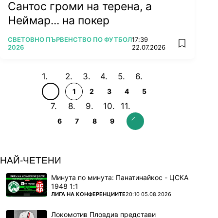
Сантос громи на терена, а
Неймар... на покер
ПОВЕЧЕ ОТ
СВЕТОВНО ПЪРВЕНСТВО ПО ФУТБОЛ
17:39
add favorit
2026
22.07.2026
1
2
3
4
5
6
7
8
9
НАЙ-ЧЕТЕНИ
Минута по минута: Панатинайкос - ЦСКА
1948 1:1
ПОВЕЧЕ ОТ
ЛИГА НА КОНФЕРЕНЦИИТЕ
20:10 05.08.2026
Локомотив Пловдив представи