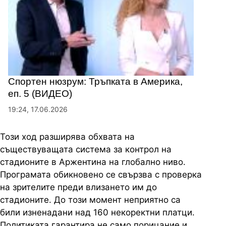
Спортен нюзрум: Тръпката в Америка,
еп. 5 (ВИДЕО)
19:24, 17.06.2026
Този ход разширява обхвата на
съществуващата система за контрол на
стадионите в Аржентина на глобално ниво.
Програмата обикновено се свързва с проверка
на зрителите преди влизането им до
стадионите. До този момент неприятно са
били изненадани над 160 некоректни платци.
Политиката гарантира не само порицание и