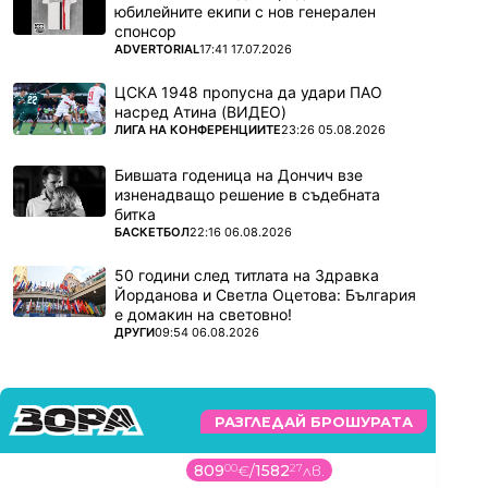
юбилейните екипи с нов генерален
спонсор
ПОВЕЧЕ ОТ
ADVERTORIAL
17:41 17.07.2026
ЦСКА 1948 пропусна да удари ПАО
насред Атина (ВИДЕО)
ПОВЕЧЕ ОТ
ЛИГА НА КОНФЕРЕНЦИИТЕ
23:26 05.08.2026
Бившата годеница на Дончич взе
изненадващо решение в съдебната
битка
ПОВЕЧЕ ОТ
БАСКЕТБОЛ
22:16 06.08.2026
50 години след титлата на Здравка
Йорданова и Светла Оцетова: България
е домакин на световно!
ПОВЕЧЕ ОТ
ДРУГИ
09:54 06.08.2026
РАЗГЛЕДАЙ БРОШУРАТА
809
00
€
/
1582
27
лв.