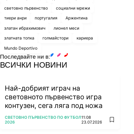
световно първенство
социални мрежи
тиери анри
португалия
Аржентина
златан ибрахимович
лионел меси
златната топка
голмайстори
кариера
Mundo Deportivo
Последвайте ни в:
facebook
instagram
youtube
ВСИЧКИ НОВИНИ
Най-добрият играч на
световното първенство игра
контузен, сега ляга под ножа
ПОВЕЧЕ ОТ
СВЕТОВНО ПЪРВЕНСТВО ПО ФУТБОЛ
11:08
add favorit
2026
23.07.2026