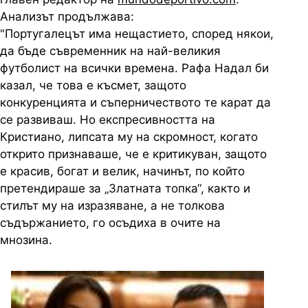
Анализът продължава:
"Португалецът има нещастието, според някои,
да бъде съвременник на най-великия
футболист на всички времена. Рафа Надал би
казал, че това е късмет, защото
конкуренцията и съперничеството те карат да
се развиваш. Но експресивността на
Кристиано, липсата му на скромност, когато
открито признаваше, че е критикуван, защото
е красив, богат и велик, начинът, по който
претендираше за „Златната топка“, както и
стилът му на изразяване, а не толкова
съдържанието, го осъдиха в очите на
мнозина.