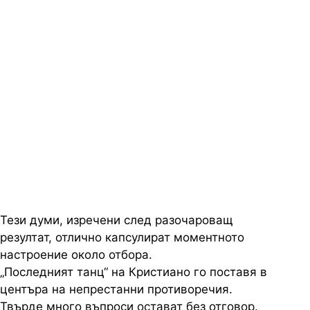
Тези думи, изречени след разочароващ
резултат, отлично капсулират моментното
настроение около отбора.
„Последният танц“ на Кристиано го поставя в
центъра на непрестанни противоречия.
Твърде много въпроси остават без отговор.