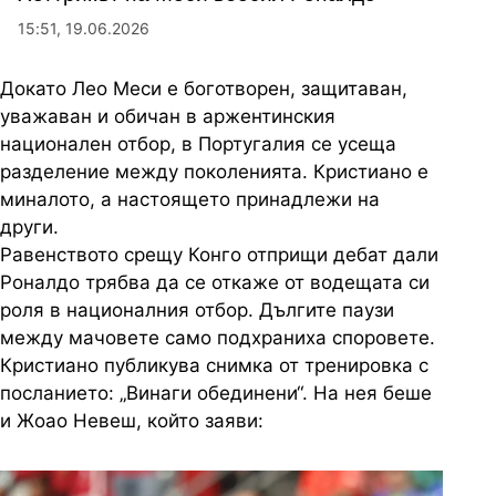
15:51, 19.06.2026
Докато Лео Меси е боготворен, защитаван,
уважаван и обичан в аржентинския
национален отбор, в Португалия се усеща
разделение между поколенията. Кристиано е
миналото, а настоящето принадлежи на
други.
Равенството срещу Конго отприщи дебат дали
Роналдо трябва да се откаже от водещата си
роля в националния отбор. Дългите паузи
между мачовете само подхраниха споровете.
Кристиано публикува снимка от тренировка с
посланието: „Винаги обединени“. На нея беше
и Жоао Невеш, който заяви: