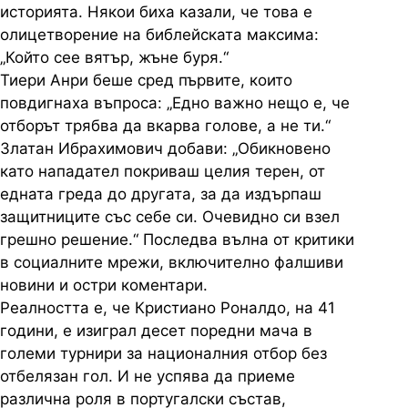
историята. Някои биха казали, че това е
олицетворение на библейската максима:
„Който сее вятър, жъне буря.“
Тиери Анри беше сред първите, които
повдигнаха въпроса: „Едно важно нещо е, че
отборът трябва да вкарва голове, а не ти.“
Златан Ибрахимович добави: „Обикновено
като нападател покриваш целия терен, от
едната греда до другата, за да издърпаш
защитниците със себе си. Очевидно си взел
грешно решение.“ Последва вълна от критики
в социалните мрежи, включително фалшиви
новини и остри коментари.
Реалността е, че Кристиано Роналдо, на 41
години, е изиграл десет поредни мача в
големи турнири за националния отбор без
отбелязан гол. И не успява да приеме
различна роля в португалски състав,