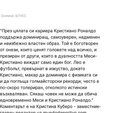
защита...
Снимка: БГНЕС
"През цялата си кариера Кристиано Роналдо
поддържа доминиращ, самоуверен, надменен
и неизбежно властен образ. Той е боготворен
от онези, които ценят головете над всичко, и
презиран от други, които в дуалността Меси-
Кристиано виждат само един бог. Лео е
футболът, превърнат в изкуство, докато
Кристиано, макар да доминира с физиката си
и да поглъща голмайсторски рекорди, често е
по-скоро толериран, отколкото истински
възхваляван. Сякаш човек не може да обича
едновременно Меси и Кристиано Роналдо."
Коментарът е на Кристина Куберо - заместник-
главен редактор на
mundodeportivo.com
.