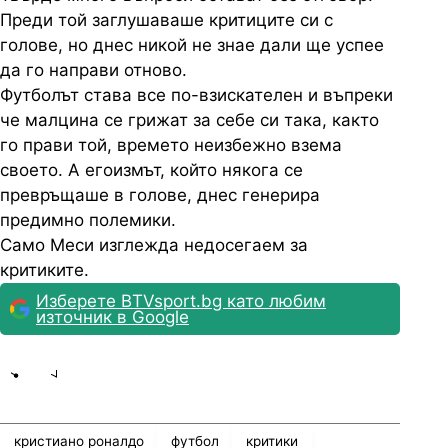
Преди той заглушаваше критиците си с
голове, но днес никой не знае дали ще успее
да го направи отново.
Футболът става все по-взискателен и въпреки
че малцина се грижат за себе си така, както
го прави той, времето неизбежно взема
своето. А егоизмът, който някога се
превръщаше в голове, днес генерира
предимно полемики.
Само Меси изглежда недосегаем за
критиките.
Изберете BTVsport.bg като любим
източник в Google
Share
save
кристиано роналдо
футбол
критики