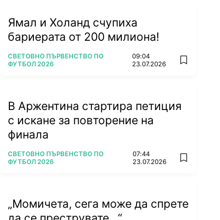
Ямал и Холанд счупиха
бариерата от 200 милиона!
ПОВЕЧЕ ОТ
СВЕТОВНО ПЪРВЕНСТВО ПО
09:04
add favorit
ФУТБОЛ 2026
23.07.2026
В Аржентина стартира петиция
с искане за повторение на
финала
ПОВЕЧЕ ОТ
СВЕТОВНО ПЪРВЕНСТВО ПО
07:44
add favorit
ФУТБОЛ 2026
23.07.2026
„Момичета, сега може да спрете
да се преструвате...“