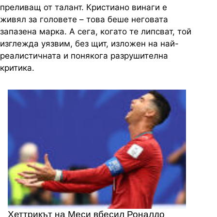
преливащ от талант. Кристиано винаги е
живял за головете – това беше неговата
запазена марка. А сега, когато те липсват, той
изглежда уязвим, без щит, изложен на най-
реалистичната и понякога разрушителна
критика.
Хеттрикът на Меси вбесил Роналдо