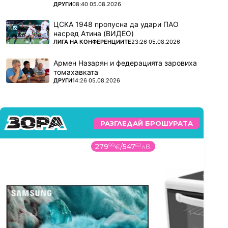
ПОВЕЧЕ ОТ
ДРУГИ
08:40 05.08.2026
ЦСКА 1948 пропусна да удари ПАО
насред Атина (ВИДЕО)
ПОВЕЧЕ ОТ
ЛИГА НА КОНФЕРЕНЦИИТЕ
23:26 05.08.2026
Армен Назарян и федерацията заровиха
томахавката
ПОВЕЧЕ ОТ
ДРУГИ
14:26 05.08.2026
РАЗГЛЕДАЙ БРОШУРАТА
279
99
€
/
547
62
лв.