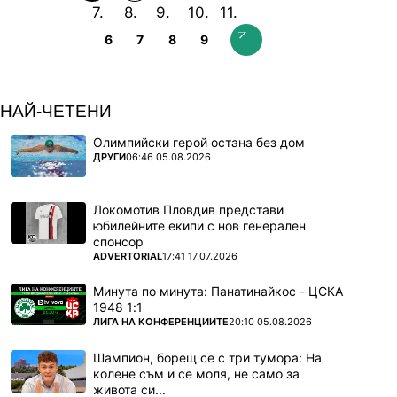
6
7
8
9
НАЙ-ЧЕТЕНИ
Олимпийски герой остана без дом
ПОВЕЧЕ ОТ
ДРУГИ
06:46 05.08.2026
Локомотив Пловдив представи
юбилейните екипи с нов генерален
спонсор
ПОВЕЧЕ ОТ
ADVERTORIAL
17:41 17.07.2026
Минута по минута: Панатинайкос - ЦСКА
1948 1:1
ПОВЕЧЕ ОТ
ЛИГА НА КОНФЕРЕНЦИИТЕ
20:10 05.08.2026
Шампион, борещ се с три тумора: На
колене съм и се моля, не само за
живота си...