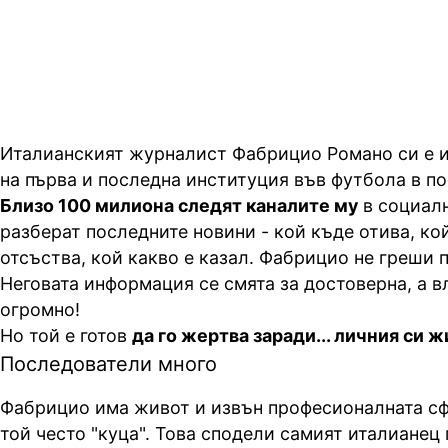
олтара
Италианският журналист Фабрицио Романо си е 
на първа и последна институция във футбола в по
Близо 100 милиона следят каналите му
в социалн
разберат последните новини - кой къде отива, ко
отсъства, кой какво е казал. Фабрицио не греши п
Неговата информация се смята за достоверна, а в
огромно!
Но той е готов
да го жертва заради... личния си ж
Последователи много
Фабрицио има живот и извън професионалната сф
той често "куца". Това сподели самият италианец