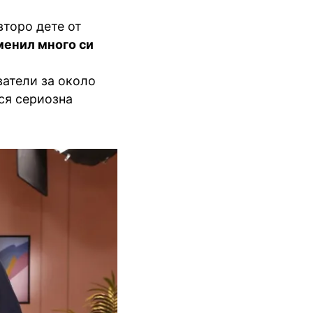
второ дете от
менил много си
ватели за около
рся сериозна