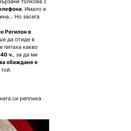
свързани толкова с
телефона
. Имало е
на... Но засега
о Регилон в
ше да отиде в
е питаха какво
:40 ч.
, за да ми
ова обаждане е
 той.
.
ната си реплика