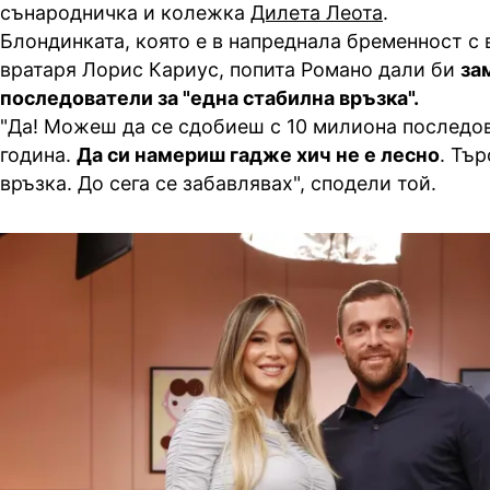
сънародничка и колежка
Дилета Леота
.
Блондинката, която е в напреднала бременност с 
вратаря Лорис Кариус, попита Романо дали би
за
последователи за "една стабилна връзка".
"Да! Можеш да се сдобиеш с 10 милиона последо
година.
Да си намериш гадже хич не е лесно
. Тъ
връзка. До сега се забавлявах", сподели той.