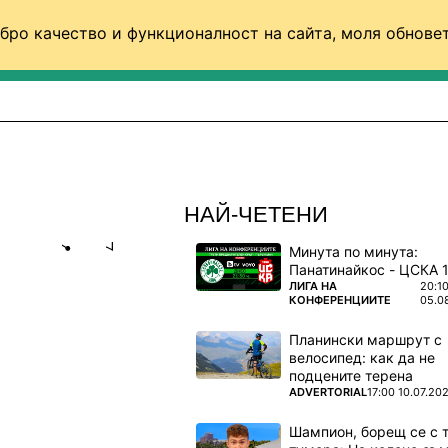
бро качество и функционалност на сайта, моля обновет
ФУТБОЛ (СВЯТ)
БАСКЕТБОЛ
ВОЛЕЙБОЛ
НАЙ-ЧЕТЕНИ
Минута по минута:
Share
save
ПОВЕЧЕ ОТ
ЛИГА НА
20:1
КОНФЕРЕНЦИИТЕ
05.0
НИ ВЪВ
Планински маршрут с
МЕРИ
велосипед: как да не
подцените терена
ПОВЕЧЕ ОТ
ADVERTORIAL
17:00 10.07.20
ика пред
Шампион, борещ се с 