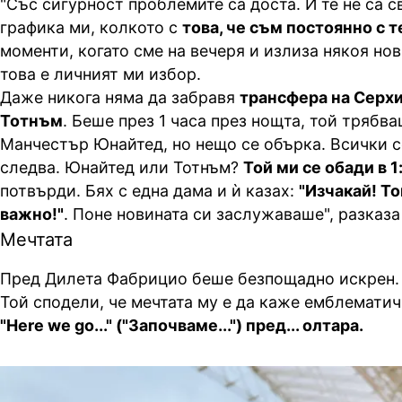
"Със сигурност проблемите са доста. И те не са 
графика ми, колкото с
това, че съм постоянно с 
моменти, когато сме на вечеря и излиза някоя нови
това е личният ми избор.
Даже никога няма да забравя
трансфера на Серхи
Тотнъм
. Беше през 1 часа през нощта, той трябва
Манчестър Юнайтед, но нещо се обърка. Всички с
следва. Юнайтед или Тотнъм?
Той ми се обади в 1
потвърди. Бях с една дама и ѝ казах:
"Изчакай! Т
важно!"
. Поне новината си заслужаваше", разказа
Мечтата
Пред Дилета Фабрицио беше безпощадно искрен
Той сподели, че мечтата му е да каже емблематич
"Here we go..." ("Започваме...") пред... олтара.