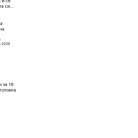
 и се
а си...
да
на
6
8.2026
 за 16
готовка