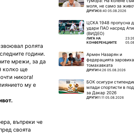
тумора: На колене съм
моля, не само за живот
ПОВЕЧЕ ОТ
ДРУГИ
08:40 05.08.2026
ЦСКА 1948 пропусна 
удари ПАО насред Ати
(ВИДЕО)
ПОВЕЧЕ ОТ
ЛИГА НА
23:2
КОНФЕРЕНЦИИТЕ
05.0
извоювал ролята
следните години.
Армен Назарян и
федерацията заровиха
ите мрежи, за да
томахавката
й колко ще
ПОВЕЧЕ ОТ
ДРУГИ
14:26 05.08.2026
очти никога!
БОК осигури стипендии
лиянието му е
млади спортисти в под
за Дакар 2026
ПОВЕЧЕ ОТ
ДРУГИ
11:11 05.08.2026
ивот.
ера, въпреки че
 пред своята