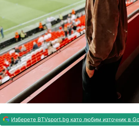
Изберете BTVsport.bg като любим източник в Go