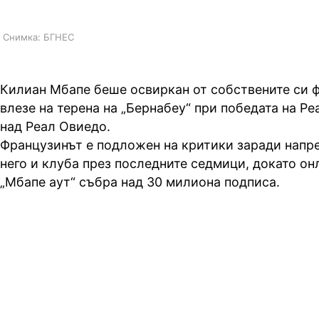
Снимка: БГНЕС
Килиан Мбапе беше освиркан от собствените си ф
влезе на терена на „Бернабеу“ при победата на Ре
над Реал Овиедо.
Французинът е подложен на критики заради нап
него и клуба през последните седмици, докато он
„Мбапе аут“ събра над 30 милиона подписа.