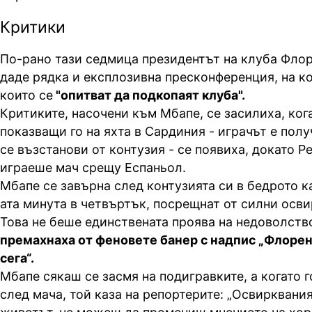
Критики
По-рано тази седмица президентът на клуба Фло
даде рядка и експлозивна пресконференция, на ко
които се
"опитват да подкопаят клуба".
Критиките, насочени към Мбапе, се засилиха, ког
показващи го на яхта в Сардиния - играчът е полу
се възстанови от контузия - се появиха, докато 
играеше мач срещу Еспаньол.
Мбапе се завърна след контузията си в бедрото к
ата минута в четвъртък, посрещнат от силни осви
Това не беше единствената проява на недоволств
премахнаха от феновете банер с надпис „Флорен
сега“.
Мбапе сякаш се засмя на подигравките, а когато г
след мача, той каза на репортерите: „Освиркваният