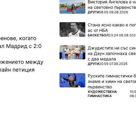
Виктория Ангелова е н
на световно първенств
ПОВЕЧЕ ОТ
ДРУГИ
08:05 09.08.2026
Стана ясно какво е по
ас от НБА
ПОВЕЧЕ ОТ
БАСКЕТБОЛ
23:24 08.08.202
енове, когато
ал Мадрид с 2:0
Джудистите ни със си
на Даун започнаха све
с два медала
режението между
ПОВЕЧЕ ОТ
ДРУГИ
20:59 07.08.2026
лайн петиция
Руските гимнастички б
знаме и химн на свето
първенство
ПОВЕЧЕ ОТ
ХУДОЖЕСТВЕНА
10:
ГИМНАСТИКА
08.