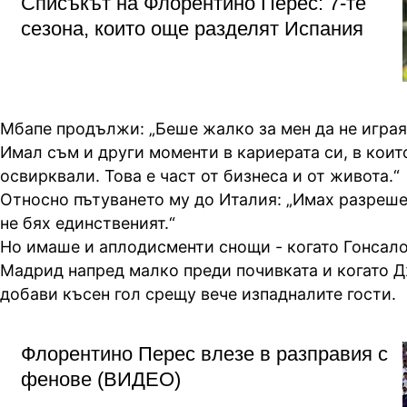
Списъкът на Флорентино Перес: 7-те
сезона, които още разделят Испания
Мбапе продължи: „Беше жалко за мен да не играя
Имал съм и други моменти в кариерата си, в коит
освирквали. Това е част от бизнеса и от живота.“
Относно пътуването му до Италия: „Имах разреше
не бях единственият.“
Но имаше и аплодисменти снощи - когато Гонсало
Мадрид напред малко преди почивката и когато 
добави късен гол срещу вече изпадналите гости.
Флорентино Перес влезе в разправия с
фенове (ВИДЕО)