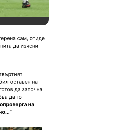
ерена сам, отиде
опита да изясни
етвъртият
 бил оставен на
готов да започна
бва да го
 опроверга на
о...“