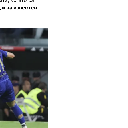
та, когато са
 и на известен