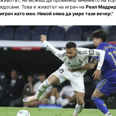
животът, не можеш да промениш мнението на хора
ядосани. Това е животът на играч на
Реал Мадрид
играч като мен. Никой няма да умре тази вечер."