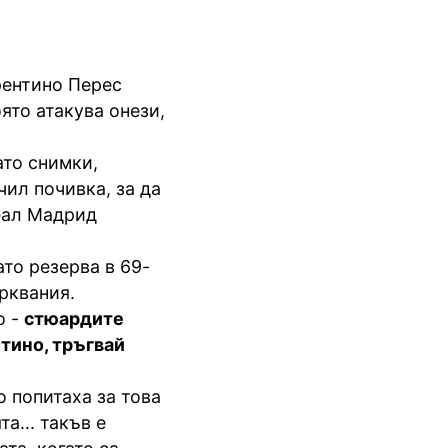
рентино Перес
ято атакува онези,
ато снимки,
чил почивка, за да
Реал Мадрид
ато резерва в 69-
рквания.
о -
стюардите
тино, тръгвай
о попитаха за това
а... такъв е