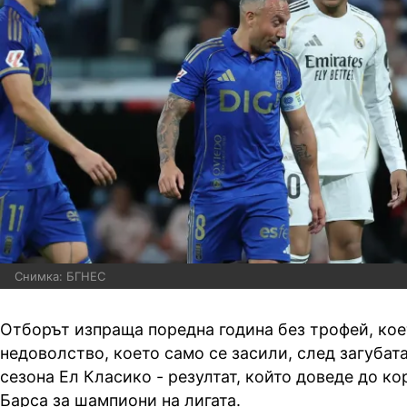
Снимка: БГНЕС
Отборът изпраща поредна година без трофей, кое
недоволство, което само се засили, след загубата
сезона Ел Класико - резултат, който доведе до к
Барса за шампиони на лигата.