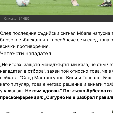
Снимка: БГНЕС
След последния съдийски сигнал Мбапе напусна т
бързо в съблекалнята, преоблече се и след това 
всички противоречия.
Четвърти нападател
„Не играх, защото мениджърът ми каза, че съм ч
нападател в отбора“, заяви той относно това, че е
пейката. "След Мастантуоно, Вини и Гонсало. Бях 
като титуляр, това е негово решение и винаги тря
уважаваш.
Не съм ядосан.“ По-късно Арбелоа го
пресконференция: „Сигурно не е разбрал правилн