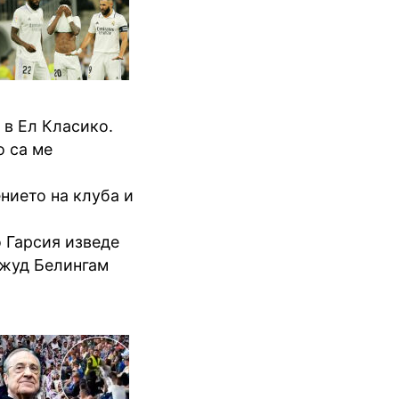
 в Ел Класико.
о са ме
нието на клуба и
 Гарсия изведе
Джуд Белингам