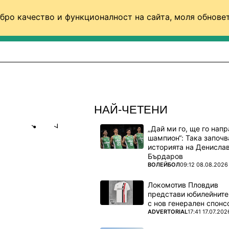
бро качество и функционалност на сайта, моля обновет
ФУТБОЛ (СВЯТ)
БАСКЕТБОЛ
ВОЛЕЙБОЛ
НАЙ-ЧЕТЕНИ
„Дай ми го, ще го нап
Share
save
шампион“: Така започв
историята на Денисла
Бърдаров
ОЙ ИМ
ПОВЕЧЕ ОТ
ВОЛЕЙБОЛ
09:12 08.08.2026
РЕ!
Локомотив Пловдив
представи юбилейните
твърти
с нов генерален спонс
ПОВЕЧЕ ОТ
ADVERTORIAL
17:41 17.07.202