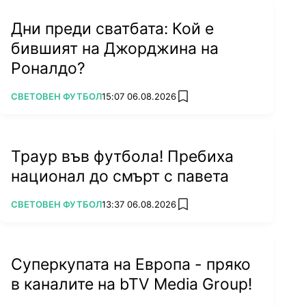
Дни преди сватбата: Кой е
бившият на Джорджина на
Роналдо?
ПОВЕЧЕ ОТ
СВЕТОВЕН ФУТБОЛ
15:07 06.08.2026
add favorites
Траур във футбола! Пребиха
национал до смърт с павета
ПОВЕЧЕ ОТ
СВЕТОВЕН ФУТБОЛ
13:37 06.08.2026
add favorites
Суперкупата на Европа - пряко
в каналите на bTV Media Group!