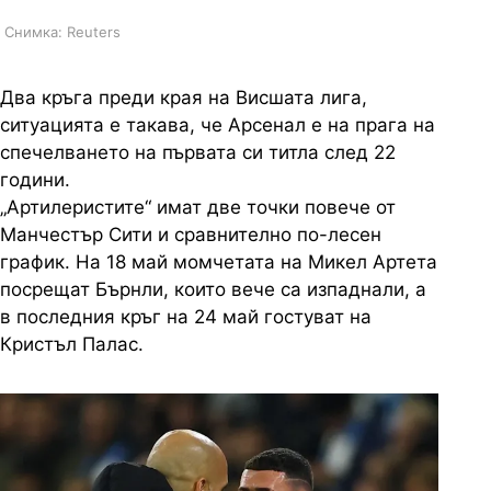
Снимка: Reuters
Два кръга преди края на Висшата лига,
ситуацията е такава, че Арсенал е на прага на
спечелването на първата си титла след 22
години.
„Артилеристите“ имат две точки повече от
Манчестър Сити и сравнително по-лесен
график. На 18 май момчетата на Микел Артета
посрещат Бърнли, които вече са изпаднали, а
в последния кръг на 24 май гостуват на
Кристъл Палас.