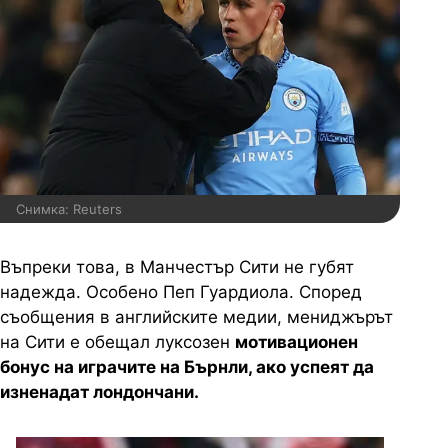
Снимка: Reuters
Въпреки това, в Манчестър Сити не губят
надежда. Особено Пеп Гуардиола. Според
съобщения в английските медии, мениджърът
на Сити е обещал луксозен
мотивационен
бонус на играчите на Бърнли, ако успеят да
изненадат лондончани.