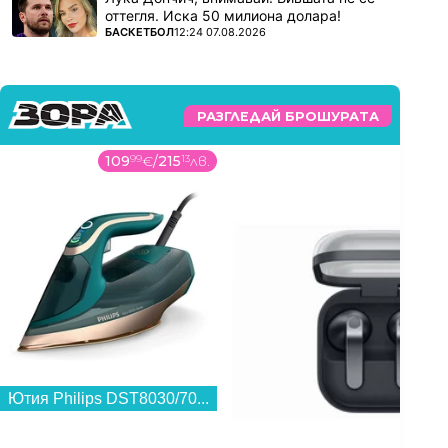
оттегля. Иска 50 милиона долара!
ПОВЕЧЕ ОТ
БАСКЕТБОЛ
12:24 07.08.2026
РАЗГЛЕДАЙ БРОШУРАТА
109
99
€
/
215
13
лв.
158
9
Ютия Philips DST8030/70...