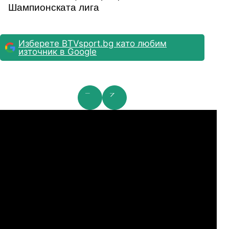
Шампионската лига
Изберете BTVsport.bg като любим
източник в Google
мпионска лига: 2nd Qualifying Round
Ша
07.2026
19:00
04.
Арарат-Армениа
Шамрок Роувърс
07.2026
19:00
04.
Сабах Баку