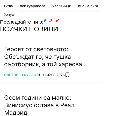
титла
пеп гуардиола
часовници
висша лига
бонус
Последвайте ни в:
facebook
instagram
youtube
ВСИЧКИ НОВИНИ
Героят от световното:
Обсъждат го, че гушка
съотборник, а той харесва
бившата на колега
ПОВЕЧЕ ОТ
СВЕТОВЕН ФУТБОЛ
11:11 07.08.2026
add favorites
Осем години са малко:
Винисиус остава в Реал
Мадрид!