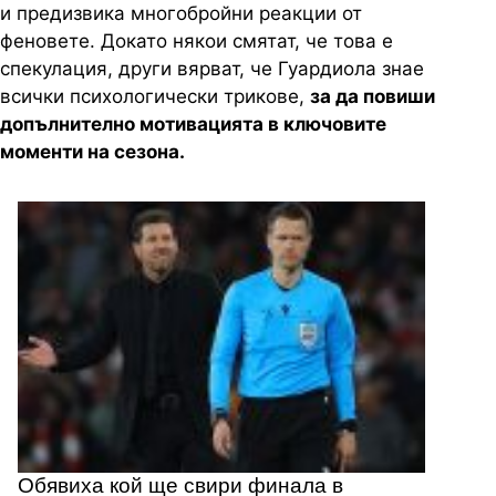
и предизвика многобройни реакции от
феновете. Докато някои смятат, че това е
спекулация, други вярват, че Гуардиола знае
всички психологически трикове,
за да повиши
допълнително мотивацията в ключовите
моменти на сезона.
Обявиха кой ще свири финала в