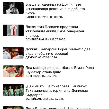
Бившата годеница на Дончич взе
изненадващо решение в съдебната
битка
ПОВЕЧЕ ОТ
БАСКЕТБОЛ
22:16 06.08.2026
Локомотив Пловдив представи
юбилейните екипи с нов генерален
спонсор
ПОВЕЧЕ ОТ
ADVERTORIAL
17:41 17.07.2026
Допинг! Български борец хванат с два
вида анаболни стероиди!
ПОВЕЧЕ ОТ
ДРУГИ
10:05 07.08.2026
Два месеца след сватбата с Етиен: Ралф
Шумахер стана дядо
ПОВЕЧЕ ОТ
ДРУГИ
17:08 07.08.2026
„Дай ми го, ще го направя шампион“:
Така започва историята на Денислав
Бърдаров
ПОВЕЧЕ ОТ
ВОЛЕЙБОЛ
09:12 08.08.2026
Лука Дончич, внимавай! Бившата не се