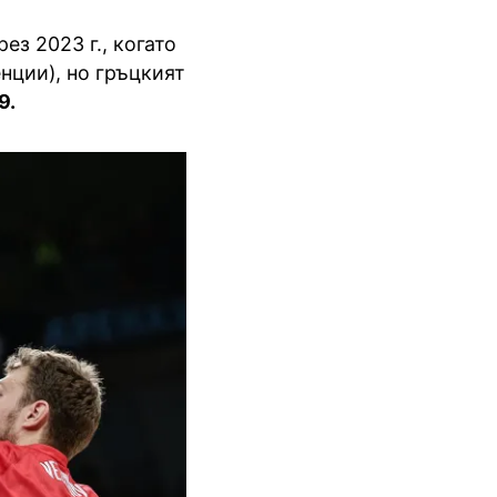
ез 2023 г., когато
енции), но гръцкият
9.