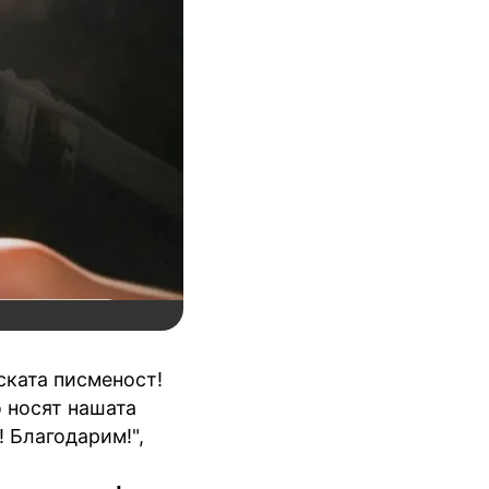
ската писменост!
 носят нашата
! Благодарим!",