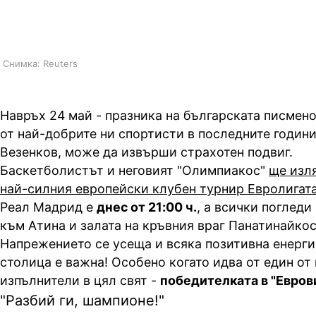
Евролигата
Снимка: Reuters
Навръх 24 май - празника на българската писмено
от най-добрите ни спортисти в последните годин
Везенков, може да извърши страхотен подвиг.
Баскетболистът и неговият "Олимпиакос"
ще изля
най-силния европейски клубен турнир Евролигат
Реал Мадрид е
днес от 21:00 ч.
, а всички погледи
към Атина и залата на кръвния враг Панатинайко
Напрежението се усеща и всяка позитивна енерги
столица е важна! Особено когато идва от един о
изпълнители в цял свят -
победителката в "Евров
"Разбий ги, шампионе!"