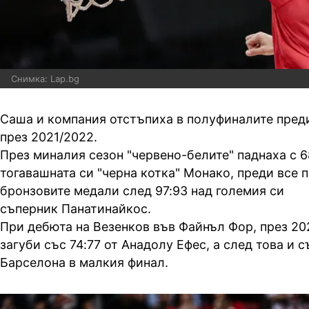
Снимка: Lap.bg
Саша и компания отстъпиха в полуфиналите преди
през 2021/2022.
През миналия сезон "червено-белите" паднаха с 6
тогавашната си "черна котка" Монако, преди все п
бронзовите медали след 97:93 над големия си
съперник Панатинайкос.
При дебюта на Везенков във Файнъл Фор, през 20
загуби със 74:77 от Анадолу Ефес, а след това и с
Барселона в малкия финал.