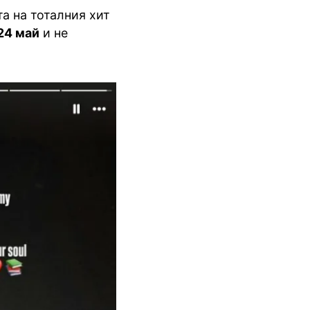
а на тоталния хит
24 май
и не