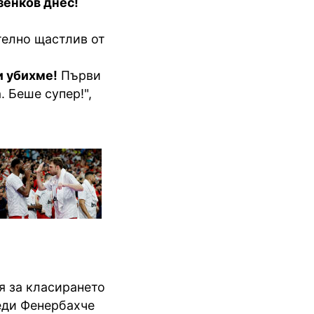
зенков днес!
телно щастлив от
и убихме!
Първи
. Беше супер!",
я за класирането
еди Фенербахче