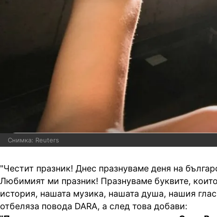
Снимка: Reuters
"Честит празник! Днес празнуваме деня на българ
Любимият ми празник! Празнуваме буквите, които
история, нашата музика, нашата душа, нашия глас
отбеляза повода DARA, а след това добави: