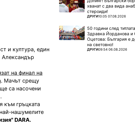
Допинг! Български бо
хванат с два вида ана
стероиди!
ПОВЕЧЕ ОТ
ДРУГИ
10:05 07.08.2026
50 години след титлата
Здравка Йорданова и 
Оцетова: България е 
на световно!
ст и култура, един
ПОВЕЧЕ ОТ
ДРУГИ
09:54 06.08.2026
и Александър
зат на финал на
а
. Мачът срещу
 ще са насочени
с.
я към гръцката
т най-нашумелите
изия" DARA.