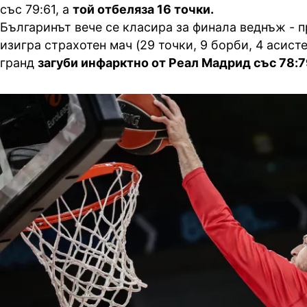
със 79:61, а
той отбеляза 16 точки.
Българинът вече се класира за финала веднъж - пр
изигра страхотен мач (29 точки, 9 борби, 4 асист
гранд
загуби инфарктно от Реал Мадрид със 78:7