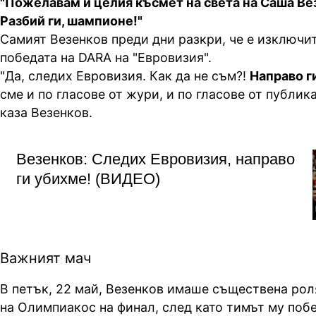
"Пожелавам и целия късмет на света на Саша Ве
Разбий ги, шампионе!"
Самият Везенков преди дни разкри, че е изключи
победата на DARA на "Евровизия".
"Да, следих Евровизия. Как да не съм?!
Направо г
сме и по гласове от жури, и по гласове от публика
каза Везенков.
Везенков: Следих Евровизия, направо
ги убихме! (ВИДЕО)
Важният мач
В петък, 22 май, Везенков имаше съществена рол
на Олимпиакос на финал, след като тимът му поб