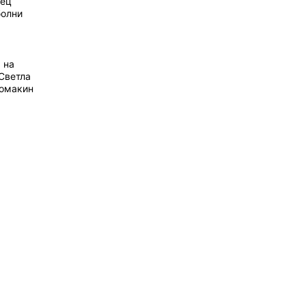
рец
болни
 на
Светла
домакин