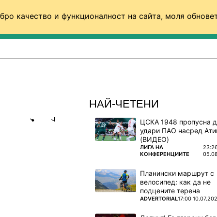
бро качество и функционалност на сайта, моля обновет
ФУТБОЛ (СВЯТ)
БАСКЕТБОЛ
ВОЛЕЙБОЛ
НАЙ-ЧЕТЕНИ
ЦСКА 1948 пропусна 
Share
save
удари ПАО насред Ати
(ВИДЕО)
ПОВЕЧЕ ОТ
ЛИГА НА
23:2
DARA
КОНФЕРЕНЦИИТЕ
05.0
НКОВ!
Планински маршрут с
велосипед: как да не
овият
подцените терена
ПОВЕЧЕ ОТ
ADVERTORIAL
17:00 10.07.20